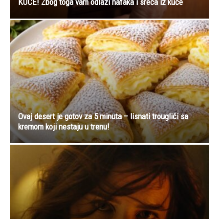
KUĆE! Zbog toga vam odlazi nafaka i sreća iz kuće
Ovaj desert je gotov za 5 minuta – lisnati trouglići sa
kremom koji nestaju u trenu!