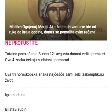
Molitva Ognjenoj Mariji: Ako želite da vam sve ide od
ruke do kraja godine, danas se pomolite ovim rečima
NE PROPUSTITE
Totalno pomračenje Sunca 12. avgusta donosi veliki preokret:
Ova 4 znaka čekaju sudbinski preporod
Ova tri horoskopska znaka najčešće sami sebi zakomplikuju
život
Igra sudbine
Blistavi rubin