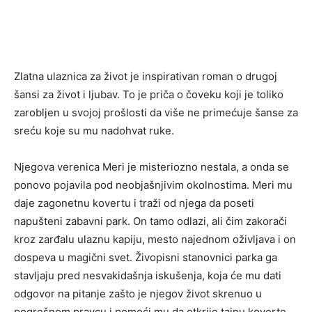
Zlatna ulaznica za život je inspirativan roman o drugoj
šansi za život i ljubav. To je priča o čoveku koji je toliko
zarobljen u svojoj prošlosti da više ne primećuje šanse za
sreću koje su mu nadohvat ruke.
Njegova verenica Meri je misteriozno nestala, a onda se
ponovo pojavila pod neobjašnjivim okolnostima. Meri mu
daje zagonetnu kovertu i traži od njega da poseti
napušteni zabavni park. On tamo odlazi, ali čim zakorači
kroz zarđalu ulaznu kapiju, mesto najednom oživljava i on
dospeva u magični svet. Živopisni stanovnici parka ga
stavljaju pred nesvakidašnja iskušenja, koja će mu dati
odgovor na pitanje zašto je njegov život skrenuo u
pogrešnom pravcu i pomoći mu da otkrije tajnu koverte.