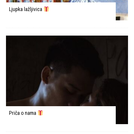
Ljupka lažljivica
Priča o nama