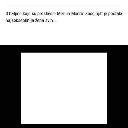
3 haljine koje su proslavile Merilin Monro: Zbog njih je postala
najseksepilnija žena svih...