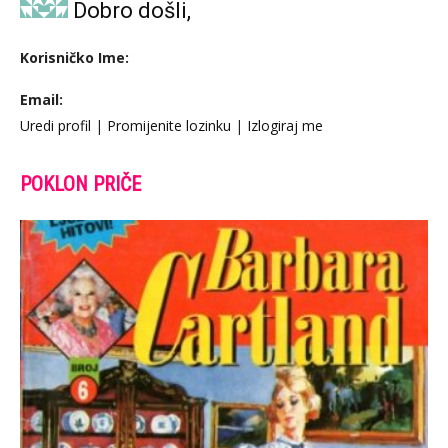
Dobro došli,
Korisničko Ime:
Email:
Uredi profil
|
Promijenite lozinku
|
Izlogiraj me
POKLON PRIČE