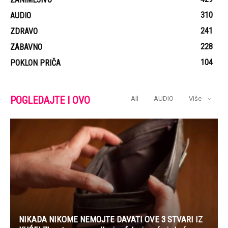
310
AUDIO
241
ZDRAVO
228
ZABAVNO
104
POKLON PRIČA
POGLEDAJTE I OVO
All
AUDIO
Više
NIKADA NIKOME NEMOJTE DAVATI OVE 3 STVARI IZ