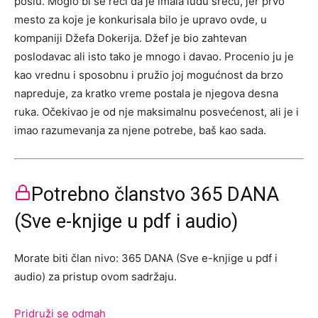
poslu. Moglo bi se reći da je imala ludu sreću, jer prvo
mesto za koje je konkurisala bilo je upravo ovde, u
kompaniji Džefa Dokerija. Džef je bio zahtevan
poslodavac ali isto tako je mnogo i davao. Procenio ju je
kao vrednu i sposobnu i pružio joj mogućnost da brzo
napreduje, za kratko vreme postala je njegova desna
ruka. Očekivao je od nje maksimalnu posvećenost, ali je i
imao razumevanja za njene potrebe, baš kao sada.
Potrebno članstvo 365 DANA
(Sve e-knjige u pdf i audio)
Morate biti član nivo: 365 DANA (Sve e-knjige u pdf i
audio) za pristup ovom sadržaju.
Pridruži se odmah