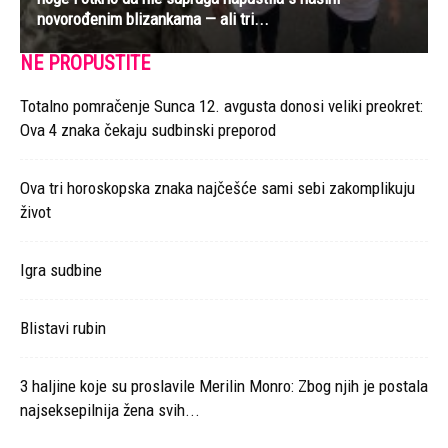
novorođenim blizankama — ali tri...
NE PROPUSTITE
Totalno pomračenje Sunca 12. avgusta donosi veliki preokret:
Ova 4 znaka čekaju sudbinski preporod
Ova tri horoskopska znaka najčešće sami sebi zakomplikuju
život
Igra sudbine
Blistavi rubin
3 haljine koje su proslavile Merilin Monro: Zbog njih je postala
najseksepilnija žena svih...