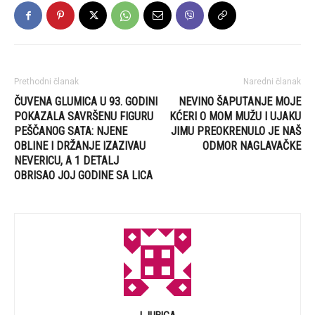
Prethodni članak
Naredni članak
ČUVENA GLUMICA U 93. GODINI
NEVINO ŠAPUTANJE MOJE
POKAZALA SAVRŠENU FIGURU
KĆERI O MOM MUŽU I UJAKU
PEŠČANOG SATA: NJENE
JIMU PREOKRENULO JE NAŠ
OBLINE I DRŽANJE IZAZIVAU
ODMOR NAGLAVAČKE
NEVERICU, A 1 DETALJ
OBRISAO JOJ GODINE SA LICA