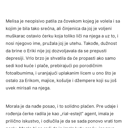
Melisa je neopisivo patila za čovekom kojeg je volela i sa
kojim je bila tako srećna, ali činjenica da joj je voljeni
muškarac ostavio ćerku koja toliko liči na njega a uz to, i
nosi njegovo ime, pružala joj je utehu. Takođe, dužnost
da brine o Eriki nije joj dozvoljavala da se prepusti
depresiji. Vrlo brzo je shvatila da će propasti ako samo
sedi kod kuće i plače, prebirajući po porodičnim
fotoalbumima, i uranjajući uplakanim licem u ono što je
ostalo za Erikom, majice, košulje i džempere koji su još
uvek mirisali na njega.
Morala je da nađe posao, i to solidno plaćen. Pre udaje i
rođenja ćerke radila je kao „rial-estejt” agent, imala je
prilično iskustvo, i odlučila je da se sada ponovo vrati tom