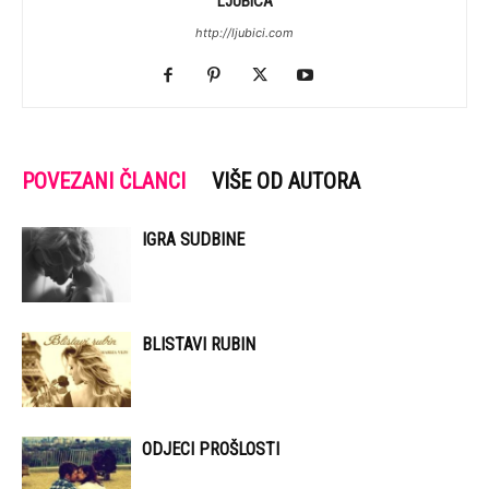
LJUBICA
http://ljubici.com
POVEZANI ČLANCI
VIŠE OD AUTORA
IGRA SUDBINE
BLISTAVI RUBIN
ODJECI PROŠLOSTI