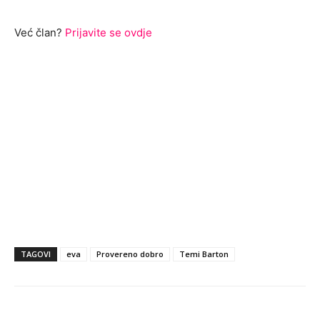
Već član?
Prijavite se ovdje
TAGOVI
eva
Provereno dobro
Temi Barton