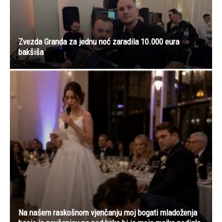
Zvezda Granda za jednu noć zaradila 10.000 eura
bakšiša
Na našem raskošnom vjenčanju moj bogati mladoženja