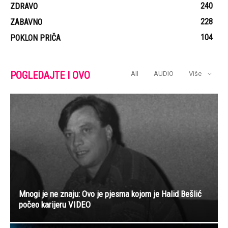
240
ZDRAVO
228
ZABAVNO
104
POKLON PRIČA
POGLEDAJTE I OVO
All
AUDIO
Više
Mnogi je ne znaju: Ovo je pjesma kojom je Halid Bešlić
počeo karijeru VIDEO