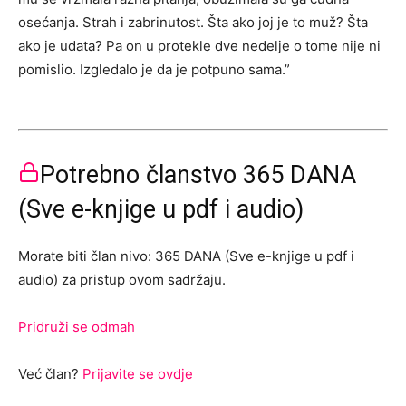
osećanja. Strah i zabrinutost. Šta ako joj je to muž? Šta
ako je udata? Pa on u protekle dve nedelje o tome nije ni
pomislio. Izgledalo je da je potpuno sama.”
Potrebno članstvo 365 DANA
(Sve e-knjige u pdf i audio)
Morate biti član nivo: 365 DANA (Sve e-knjige u pdf i
audio) za pristup ovom sadržaju.
Pridruži se odmah
Već član?
Prijavite se ovdje