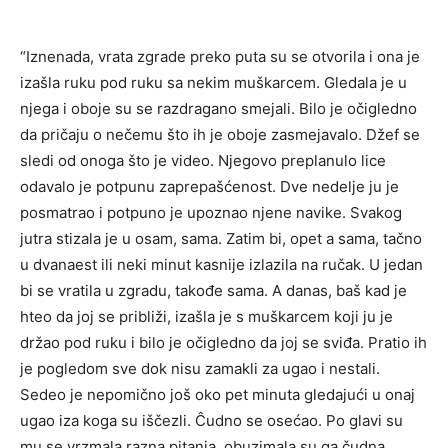
“Iznenada, vrata zgrade preko puta su se otvorila i ona je
izašla ruku pod ruku sa nekim muškarcem. Gledala je u
njega i oboje su se razdragano smejali. Bilo je očigledno
da pričaju o nečemu što ih je oboje zasmejavalo. Džef se
sledi od onoga što je video. Njegovo preplanulo lice
odavalo je potpunu zaprepašćenost. Dve nedelje ju je
posmatrao i potpuno je upoznao njene navike. Svakog
jutra stizala je u osam, sama. Zatim bi, opet a sama, tačno
u dvanaest ili neki minut kasnije izlazila na ručak. U jedan
bi se vratila u zgradu, takođe sama. A danas, baš kad je
hteo da joj se približi, izašla je s muškarcem koji ju je
držao pod ruku i bilo je očigledno da joj se sviđa. Pratio ih
je pogledom sve dok nisu zamakli za ugao i nestali.
Sedeo je nepomično još oko pet minuta gledajući u onaj
ugao iza koga su iščezli. Ĉudno se osećao. Po glavi su
mu se vrzmala razna pitanja, obuzimala su ga čudna