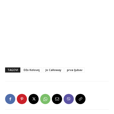
TAGOVI
Džo Kelovej
Jo Calloway
prva ljubav