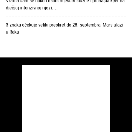
Vratila sam se nakon osam mjeseci službe i pronašla kćer na
dječjoj intenzivnoj njezi....
3 znaka očekuje veliki preokret do 28. septembra: Mars ulazi
u Raka