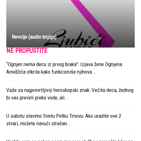
Nevolje (audio knjiga)
NE PROPUSTITE
“Ognjen nema decu iz prvog braka”: Izjava žene Ognjena
Amidžića otkrila kako funkcioniše njihova...
Važe za najprevrtljiviji horoskopski znak: Večita deca, žednog
bi vas preveli preko vode, ali...
U subotu slavimo Svetu Petku Trnovu: Ako uradite ove 2
stvari, možete navući strašan...