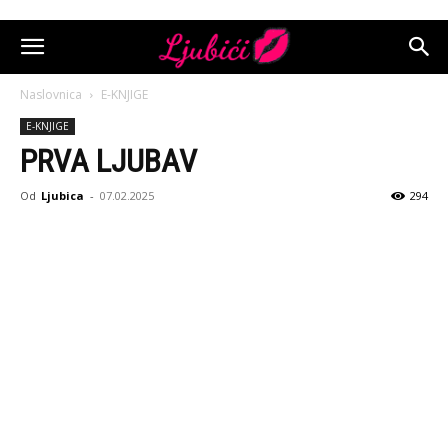
Naslovnica
E-KNJIGE
E-KNJIGE
PRVA LJUBAV
Od
Ljubica
-
07.02.2025
294