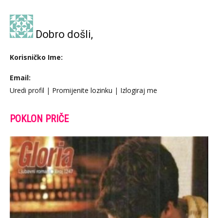
Dobro došli,
Korisničko Ime:
Email:
Uredi profil
|
Promijenite lozinku
|
Izlogiraj me
POKLON PRIČE