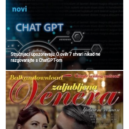
Stručnjaci upozoravaju: O ovih 7 stvari nikad ne
razgovarajte s ChatGPT-om