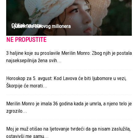
Ožiljak na srcu
Ljubavnica surovog milionera
NE PROPUSTITE
3 haljine koje su proslavile Merilin Monro: Zbog njih je postala
najseksepilnija žena svih...
Horoskop za 5. avgust: Kod Lavova će biti ljubomore u vezi,
Škorpije će morati...
Merilin Monro je imala 36 godina kada je umrla, a njeno telo je
zgrozilo...
Moj je muž otišao na ljetovanje tvrdeći da ga nisam zaslužila,
ostavivši me samu...