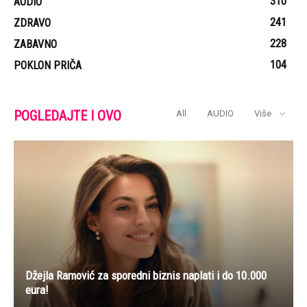
310
AUDIO
241
ZDRAVO
228
ZABAVNO
104
POKLON PRIČA
POGLEDAJTE I OVO
All
AUDIO
Više
Džejla Ramović za sporedni biznis naplati i do 10.000
eura!