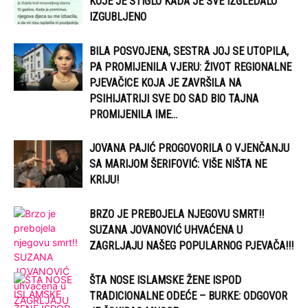
KOJE JE STIGLO KADA JE SVE IZGLEDALO
IZGUBLJENO
BILA POSVOJENA, SESTRA JOJ SE UTOPILA,
PA PROMIJENILA VJERU: ŽIVOT REGIONALNE
PJEVAČICE KOJA JE ZAVRŠILA NA
PSIHIJATRIJI SVE DO SAD BIO TAJNA
PROMIJENILA IME...
JOVANA PAJIĆ PROGOVORILA O VJENČANJU
SA MARIJOM ŠERIFOVIĆ: VIŠE NIŠTA NE
KRIJU!
BRZO JE PREBOJELA NJEGOVU SMRT!!
SUZANA JOVANOVIĆ UHVAĆENA U
ZAGRLJAJU NAŠEG POPULARNOG PJEVAČA!!!
ŠTA NOSE ISLAMSKE ŽENE ISPOD
TRADICIONALNE ODEĆE – BURKE: ODGOVOR