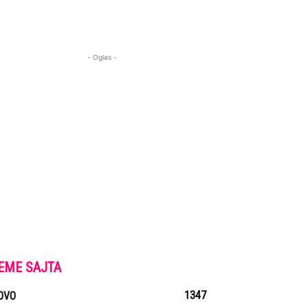
- Oglas -
EME SAJTA
1347
OVO