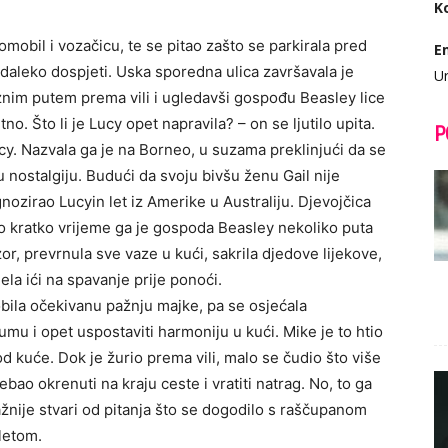
K
obil i vozačicu, te se pitao zašto se parkirala pred
E
daleko dospjeti. Uska sporedna ulica završavala je
Ur
nim putem prema vili i ugledavši gospođu Beasley lice
no. Što li je Lucy opet napravila? – on se ljutilo upita.
P
y. Nazvala ga je na Borneo, u suzama preklinjući da se
u nostalgiju. Budući da svoju bivšu ženu Gail nije
zirao Lucyin let iz Amerike u Australiju. Djevojčica
to kratko vrijeme ga je gospoda Beasley nekoliko puta
zor, prevrnula sve vaze u kući, sakrila djedove lijekove,
jela ići na spavanje prije ponoći.
obila očekivanu pažnju majke, pa se osjećala
zumu i opet uspostaviti harmoniju u kući. Mike je to htio
od kuće. Dok je žurio prema vili, malo se čudio što više
ebao okrenuti na kraju ceste i vratiti natrag. No, to ga
žnije stvari od pitanja što se dogodilo s raščupanom
letom.