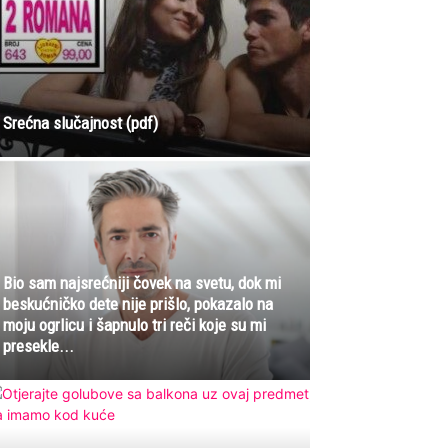
Srećna slučajnost (pdf)
Bio sam najsrećniji čovek na svetu, dok mi
beskućničko dete nije prišlo, pokazalo na
moju ogrlicu i šapnulo tri reči koje su mi
presekle...