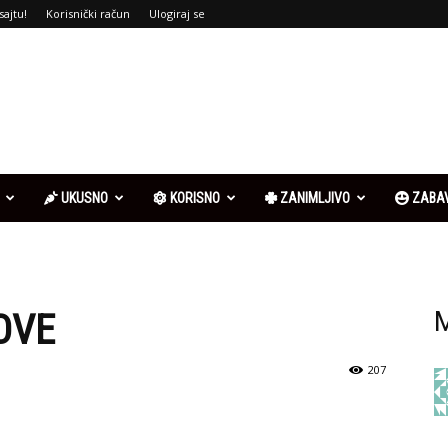
sajtu!
Korisnički račun
Ulogiraj se
UKUSNO
KORISNO
ZANIMLJIVO
ZABA
OVE
M
207