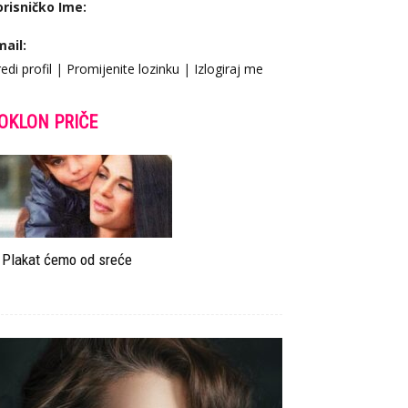
orisničko Ime:
mail:
edi profil
|
Promijenite lozinku
|
Izlogiraj me
OKLON PRIČE
Plakat ćemo od sreće