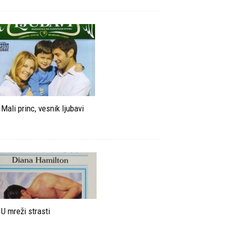
Mali princ, vesnik ljubavi
U mreži strasti