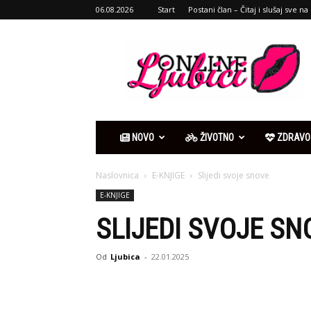
06.08.2026
Start
Postani član – Čitaj i slušaj sve na 
Ljubići
online
NOVO
ŽIVOTNO
ZDRAVO
Naslovnica
E-KNJIGE
Slijedi svoje snove
E-KNJIGE
SLIJEDI SVOJE SN
Od
Ljubica
-
22.01.2025