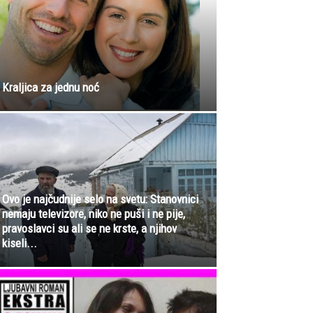
Kraljica za jednu noć
Ovo je najčudnije selo na svetu: Stanovnici
nemaju televizore, niko ne puši i ne pije,
pravoslavci su ali se ne krste, a njihov
kiseli...