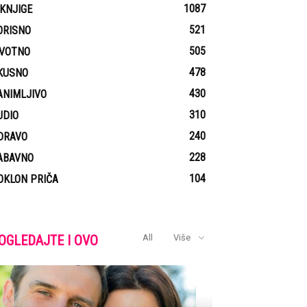
1087
-KNJIGE
521
ORISNO
505
IVOTNO
478
KUSNO
430
ANIMLJIVO
310
UDIO
240
DRAVO
228
ABAVNO
104
OKLON PRIČA
OGLEDAJTE I OVO
All
Više