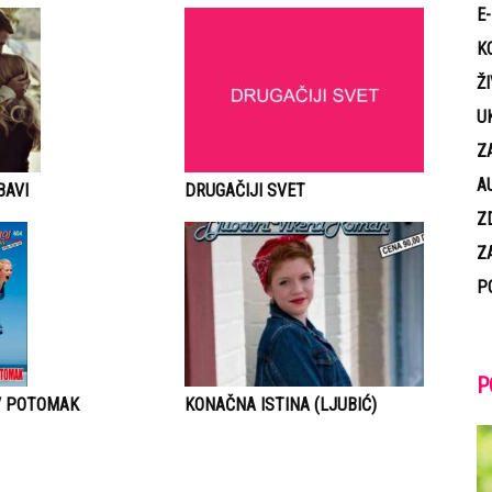
E
K
Ž
U
Z
A
DRUGAČIJI SVET
BAVI
Z
Z
P
P
V POTOMAK
KONAČNA ISTINA (LJUBIĆ)