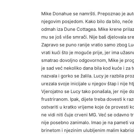
Mike Donahue se namršti. Prepoznao je autom
njegovim posjedom. Kako bilo da bilo, neće 
odmah iza Dune Cottagea. Mike krene prilaz
mu se još više smrači. Nije baš djelovala sret
Zapravo se puno ranije vratio samo zbog Luc
vrati kući što je moguće prije, jer ima užasn
smatrao dovoljno odgovornom, Mike je progno
je sad već nekoliko dana bila kod kuće i za 
nazvala i gorko se žalila. Lucy je razbila pro
urezala svoje inicijale u njegov štap i nije ht
Vjerojatno se Lucy tako ponašala, jer nije d
frustriranom. Ipak, dijete treba dovesti k ra
ostvariti u kratko vrijeme koje će provesti k
ne vidi niti čuje crveni MG. Već se odavno tr
nije posebno zanimalo. Imao je na pameti va
brinetom i njezinim ulubljenim malim kabrio