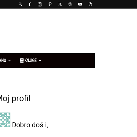
VNO
KNJIGE
oj profil
Dobro došli,