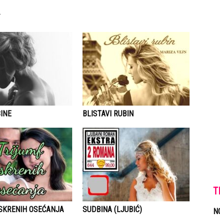
INE
BLISTAVI RUBIN
T
ISKRENIH OSEĆANJA
SUDBINA (LJUBIĆ)
N