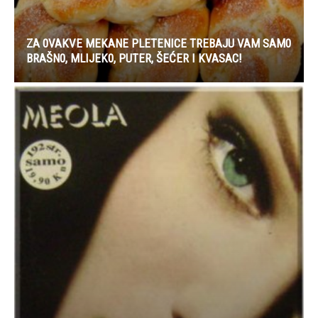
ZA 0VAKVE MEKANE PLETENICE TREBAJU VAM SAM0
BRAŠN0, MLIJEK0, PUTER, ŠEĆER I KVASAC!