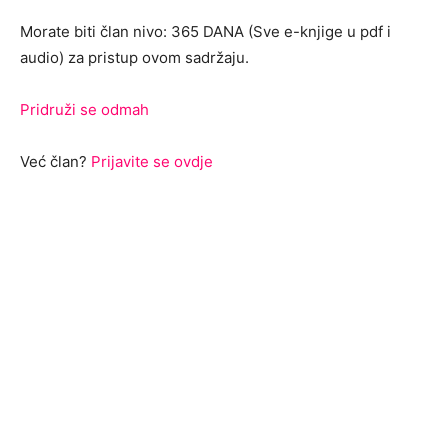
Morate biti član nivo: 365 DANA (Sve e-knjige u pdf i
audio) za pristup ovom sadržaju.
Pridruži se odmah
Već član?
Prijavite se ovdje