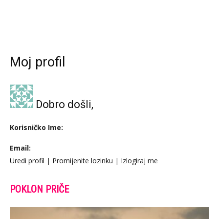
Moj profil
Dobro došli,
Korisničko Ime:
Email:
Uredi profil
|
Promijenite lozinku
|
Izlogiraj me
POKLON PRIČE