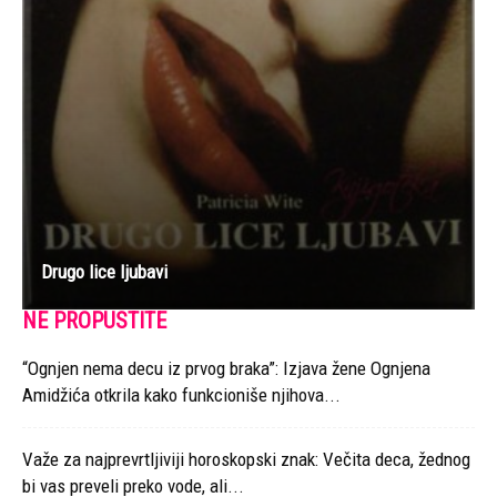
Drugo lice ljubavi
NE PROPUSTITE
“Ognjen nema decu iz prvog braka”: Izjava žene Ognjena
Amidžića otkrila kako funkcioniše njihova...
Važe za najprevrtljiviji horoskopski znak: Večita deca, žednog
bi vas preveli preko vode, ali...