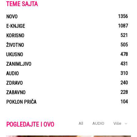
TEME SAJTA
1356
NOVO
1087
E-KNJIGE
521
KORISNO
505
ŽIVOTNO
478
UKUSNO
431
ZANIMLJIVO
310
AUDIO
240
ZDRAVO
228
ZABAVNO
104
POKLON PRIČA
POGLEDAJTE I OVO
All
AUDIO
Više