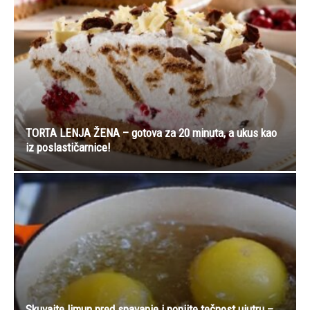
TORTA LENJA ŽENA – gotova za 20 minuta, a ukus kao
iz poslastičarnice!
Skuvajte limun pred spavanje i popijte tečnost ujutru –