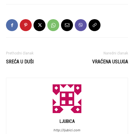
Prethodni članak
Naredni članak
SREĆA U DUŠI
VRAĆENA USLUGA
LJUBICA
http://ljubici.com