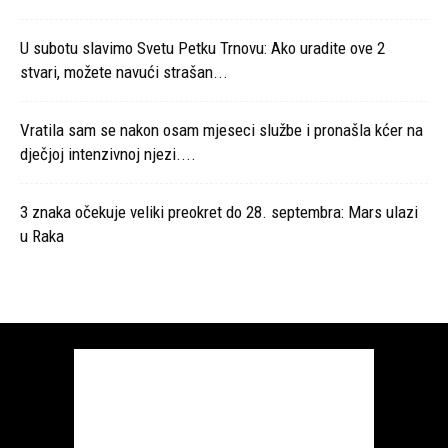
U subotu slavimo Svetu Petku Trnovu: Ako uradite ove 2
stvari, možete navući strašan...
Vratila sam se nakon osam mjeseci službe i pronašla kćer na
dječjoj intenzivnoj njezi....
3 znaka očekuje veliki preokret do 28. septembra: Mars ulazi
u Raka