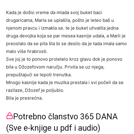
Kada je došlo vreme da mlada svoj buket baci
drugaricama, Marla se uplašila, pošto je leteo baš u
njenom pravcu i izmakla se. te je buket uhvatila jedna
druga devojka koja se par mesea kasnije udala, a Marli je
preostalo da se pita šta bi se desilo da je tada imala samo
malo više hrabrosti.
Sve joj je to ponovo proletelo kroz glavu dok je ponovo
bila u Džozefovom naručju. Privila se uz njega,
prepuštajući se lepoti trenutka.
Mnogo kasnije kada je muzika prestala i svi počeli da se
razilaze, Džozef je poljubio.
Bila je presrećna.
Potrebno članstvo 365 DANA
(Sve e-knjige u pdf i audio)