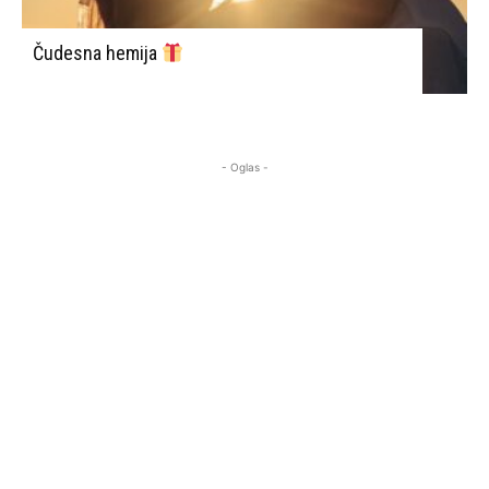
Čudesna hemija
- Oglas -