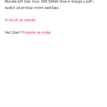
Morate biti član nivo: 365 DANA (Sve e-knjige u pdf i
audio) za pristup ovom sadržaju.
Pridruži se odmah
Već član?
Prijavite se ovdje