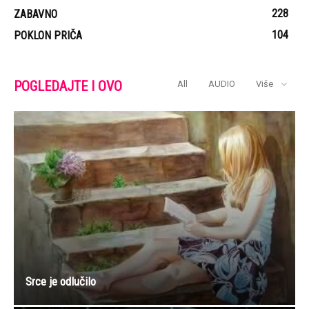
228
ZABAVNO
104
POKLON PRIČA
POGLEDAJTE I OVO
All
AUDIO
Više
Srce je odlučilo