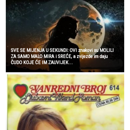
SVE SE MIJENJA U SEKUNDI: OVI znakovi su MOLILI
ZA SAMO MALO MIRA i SREĆE, a zvijezde im daju
ČUDO KOJE ĆE IM ZAUVIJEK...