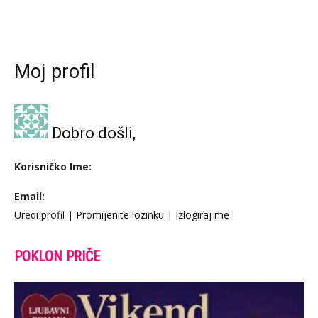
Moj profil
Dobro došli,
Korisničko Ime:
Email:
Uredi profil
|
Promijenite lozinku
|
Izlogiraj me
POKLON PRIČE