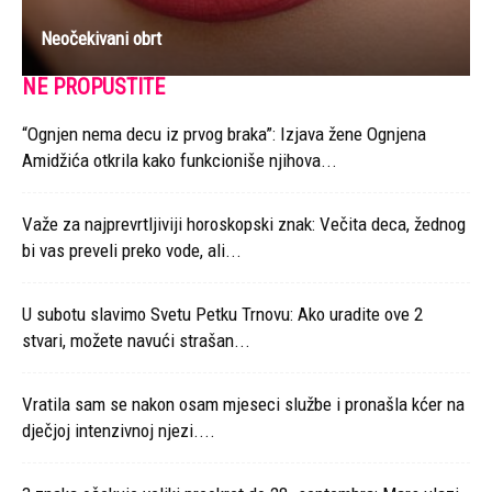
Neočekivani obrt
NE PROPUSTITE
“Ognjen nema decu iz prvog braka”: Izjava žene Ognjena
Amidžića otkrila kako funkcioniše njihova...
Važe za najprevrtljiviji horoskopski znak: Večita deca, žednog
bi vas preveli preko vode, ali...
U subotu slavimo Svetu Petku Trnovu: Ako uradite ove 2
stvari, možete navući strašan...
Vratila sam se nakon osam mjeseci službe i pronašla kćer na
dječjoj intenzivnoj njezi....