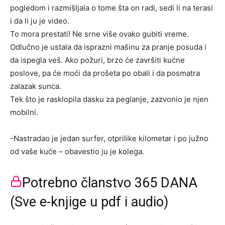
pogledom i razmišljala o tome šta on radi, sedi li na terasi
i da li ju je video.
To mora prestati! Ne srne više ovako gubiti vreme.
Odlučno je ustala da isprazni mašinu za pranje posuda i
da ispegla veš. Ako požuri, brzo će završiti kućne
poslove, pa će moći da prošeta po obali i da posmatra
zalazak sunca.
Tek što je rasklopila dasku za peglanje, zazvonio je njen
mobilni.
-Nastradao je jedan surfer, otprilike kilometar i po južno
od vaše kuće – obavestio ju je kolega.
Potrebno članstvo 365 DANA
(Sve e-knjige u pdf i audio)