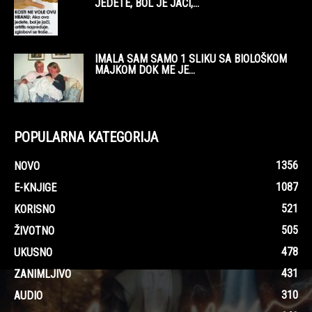
JEDETE, BOL JE JAČI,...
IMALA SAM SAMO 1 SLIKU SA BIOLOŠKOM
MAJKOM DOK ME JE...
POPULARNA KATEGORIJA
1356
NOVO
1087
E-KNJIGE
521
KORISNO
505
ŽIVOTNO
478
UKUSNO
431
ZANIMLJIVO
310
AUDIO