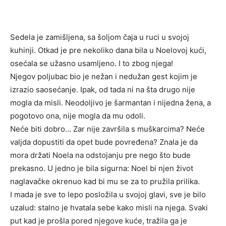
Sedela je zamišljena, sa šoljom čaja u ruci u svojoj
kuhinji. Otkad je pre nekoliko dana bila u Noelovoj kući,
osećala se užasno usamljeno. I to zbog njega!
Njegov poljubac bio je nežan i nedužan gest kojim je
izrazio saosećanje. Ipak, od tada ni na šta drugo nije
mogla da misli. Neodoljivo je šarmantan i nijedna žena, a
pogotovo ona, nije mogla da mu odoli.
Neće biti dobro… Zar nije završila s muškarcima? Neće
valjda dopustiti da opet bude povređena? Znala je da
mora držati Noela na odstojanju pre nego što bude
prekasno. U jedno je bila sigurna: Noel bi njen život
naglavačke okrenuo kad bi mu se za to pružila prilika.
I mada je sve to lepo posložila u svojoj glavi, sve je bilo
uzalud: stalno je hvatala sebe kako misli na njega. Svaki
put kad je prošla pored njegove kuće, tražila ga je