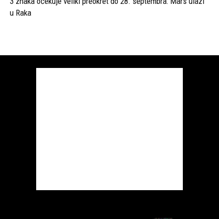
3 znaka očekuje veliki preokret do 28. septembra: Mars ulazi
u Raka