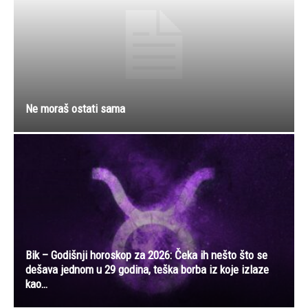
Ne moraš ostati sama
Bik – Godišnji horoskop za 2026: Čeka ih nešto što se
dešava jednom u 29 godina, teška borba iz koje izlaze
kao…