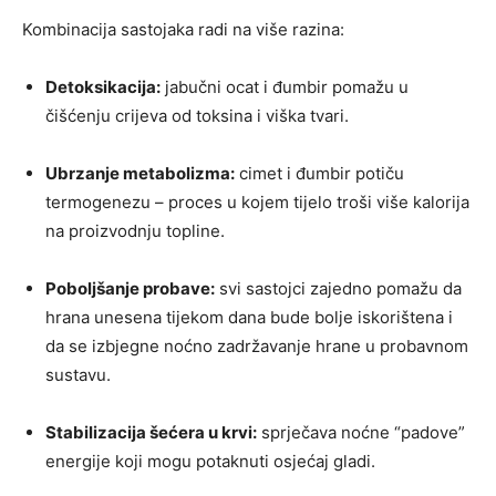
Kombinacija sastojaka radi na više razina:
Detoksikacija:
jabučni ocat i đumbir pomažu u
čišćenju crijeva od toksina i viška tvari.
Ubrzanje metabolizma:
cimet i đumbir potiču
termogenezu – proces u kojem tijelo troši više kalorija
na proizvodnju topline.
Poboljšanje probave:
svi sastojci zajedno pomažu da
hrana unesena tijekom dana bude bolje iskorištena i
da se izbjegne noćno zadržavanje hrane u probavnom
sustavu.
Stabilizacija šećera u krvi:
sprječava noćne “padove”
energije koji mogu potaknuti osjećaj gladi.