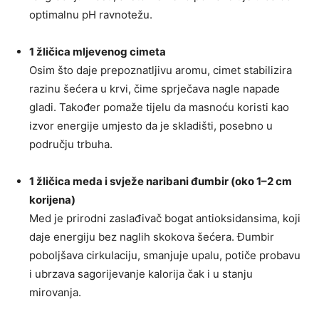
optimalnu pH ravnotežu.
1 žličica mljevenog cimeta
Osim što daje prepoznatljivu aromu, cimet stabilizira
razinu šećera u krvi, čime sprječava nagle napade
gladi. Također pomaže tijelu da masnoću koristi kao
izvor energije umjesto da je skladišti, posebno u
području trbuha.
1 žličica meda i svježe naribani đumbir (oko 1–2 cm
korijena)
Med je prirodni zaslađivač bogat antioksidansima, koji
daje energiju bez naglih skokova šećera. Đumbir
poboljšava cirkulaciju, smanjuje upalu, potiče probavu
i ubrzava sagorijevanje kalorija čak i u stanju
mirovanja.