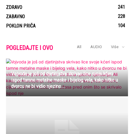
241
ZDRAVO
228
ZABAVNO
104
POKLON PRIČA
POGLEDAJTE I OVO
All
AUDIO
Više
Vojvoda je još od djetinjstva skrivao lice svoje kćeri
ispod tamne metalne maske i bijelog vela, kako nitko u
dvorcu ne bi vidio njezino...