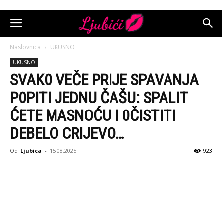
Naslovnica
UKUSNO
UKUSNO
SVAK0 VEČE PRIJE SPAVANJA
P0PITI JEDNU ČAŠU: SPALIT
ĆETE MASNOĆU I 0ČISTITI
DEBELO CRIJEVO…
Od
Ljubica
-
15.08.2025
923