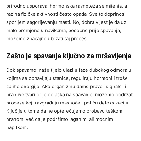
prirodno usporava, hormonska ravnoteža se mijenja, a
razina fizičke aktivnosti često opada. Sve to doprinosi
sporijem sagorijevanju masti. No, dobra vijest je da uz
male promjene u navikama, posebno prije spavanja,
možemo značajno ubrzati taj proces.
Zašto je spavanje ključno za mršavljenje
Dok spavamo, naše tijelo ulazi u faze dubokog odmora u
kojima se obnavljaju stanice, reguliraju hormoni i troše
zalihe energije. Ako organizmu damo prave “signale” i
hranjive tvari prije odlaska na spavanje, možemo podržati
procese koji razgrađuju masnoće i potiču detoksikaciju.
Ključ je u tome da ne opterećujemo probavu teškom
hranom, već da je podržimo laganim, ali moćnim
napitkom.