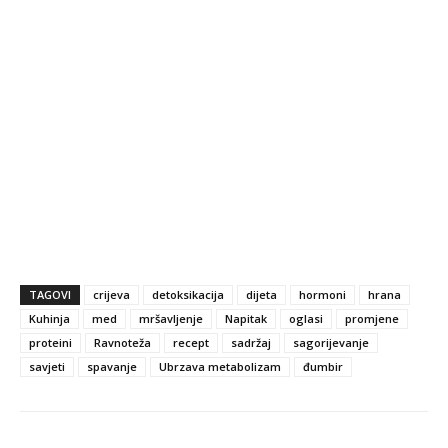
TAGOVI
crijeva
detoksikacija
dijeta
hormoni
hrana
Kuhinja
med
mršavljenje
Napitak
oglasi
promjene
proteini
Ravnoteža
recept
sadržaj
sagorijevanje
savjeti
spavanje
Ubrzava metabolizam
đumbir