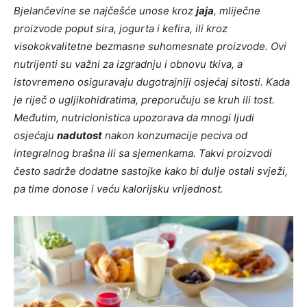
Bjelančevine se najčešće unose kroz
jaja
, mliječne
proizvode poput sira, jogurta i kefira, ili kroz
visokokvalitetne bezmasne suhomesnate proizvode. Ovi
nutrijenti su važni za izgradnju i obnovu tkiva, a
istovremeno osiguravaju dugotrajniji osjećaj sitosti. Kada
je riječ o ugljikohidratima, preporučuju se kruh ili tost.
Međutim, nutricionistica upozorava da mnogi ljudi
osjećaju
nadutost
nakon konzumacije peciva od
integralnog brašna ili sa sjemenkama. Takvi proizvodi
često sadrže dodatne sastojke kako bi dulje ostali svježi,
pa time donose i veću kalorijsku vrijednost.