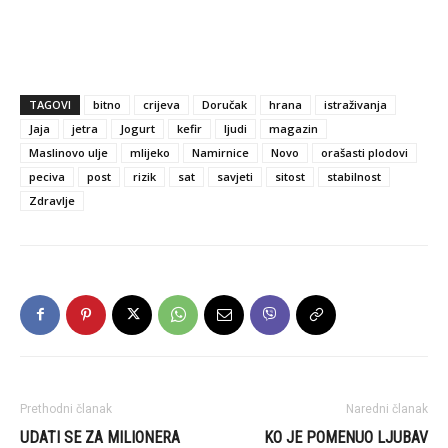
TAGOVI
bitno
crijeva
Doručak
hrana
istraživanja
Jaja
jetra
Jogurt
kefir
ljudi
magazin
Maslinovo ulje
mlijeko
Namirnice
Novo
orašasti plodovi
peciva
post
rizik
sat
savjeti
sitost
stabilnost
Zdravlje
Prethodni članak
Naredni članak
UDATI SE ZA MILIONERA
KO JE POMENUO LJUBAV