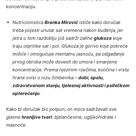
koncentraciju.
Nutricionistica
Branka Mirović
ističe kako doručak
treba pojesti unutar sat vremena nakon buđenja, jer
jetra u tom razdoblju još sadrži zalihe
glukoze
koje
traju otprilike sat i pol. Glukoza je gorivo koje pokreće
mišiće i omogućuje mentalnu jasnoću, pa odgađanje
prvog obroka može dovesti do umora i smanjene
koncentracije. Prema njezinim riječima, količina i vrsta
hrane ovisi o nizu čimbenika –
dobi, spolu,
zdravstvenom stanju, tjelesnoj aktivnosti i psihičkom
opterećenju
.
Kako bi doručak bio potpun, on mora sadržavati sve
glavne
hranljive tvari
: bjelančevine, ugljikohidrate i
masnoće.