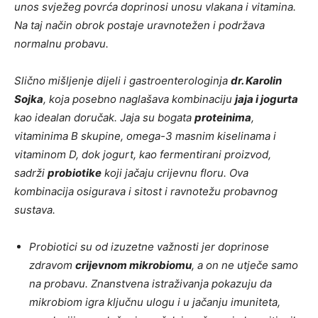
unos svježeg povrća doprinosi unosu vlakana i vitamina.
Na taj način obrok postaje uravnotežen i podržava
normalnu probavu.
Slično mišljenje dijeli i gastroenterologinja
dr. Karolin
Sojka
, koja posebno naglašava kombinaciju
jaja i jogurta
kao idealan doručak. Jaja su bogata
proteinima
,
vitaminima B skupine, omega-3 masnim kiselinama i
vitaminom D, dok jogurt, kao fermentirani proizvod,
sadrži
probiotike
koji jačaju crijevnu floru. Ova
kombinacija osigurava i sitost i ravnotežu probavnog
sustava.
Probiotici su od izuzetne važnosti jer doprinose
zdravom
crijevnom mikrobiomu
, a on ne utječe samo
na probavu. Znanstvena istraživanja pokazuju da
mikrobiom igra ključnu ulogu i u jačanju imuniteta,