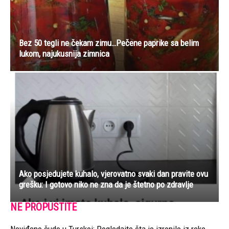
Bez 50 tegli ne čekam zimu…Pečene paprike sa belim
lukom, najukusnija zimnica
Ako posjedujete kuhalo, vjerovatno svaki dan pravite ovu
grešku: I gotovo niko ne zna da je štetno po zdravlje
NE PROPUSTITE
Neviđeno čudo u Turskoj: Pogledajte šta je izronilo iz reke