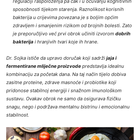
regulaciji raspoloženja pa čak i u očuvanju kognitivnih
sposobnosti tijekom starenja. Raznolikost korisnih
bakterija u crijevima povezana je s boljim općim
zdravljem i smanjenim rizikom od brojnih bolesti. Zato
je preporučljivo već prvi obrok učiniti izvorom
dobrih
bakterija
i hranjivih tvari koje ih hrane.
Dr. Sojka ističe da upravo doručak koji sadrži
jaja i
fermentirane mliječne proizvode
predstavlja idealnu
kombinaciju za početak dana. Na taj način tijelo dobiva
zasitne proteine, zdrave masnoće i probiotike koji
pridonose stabilnoj energiji i snažnom imunološkom
sustavu. Ovakav obrok ne samo da osigurava fizičku
snagu, nego i podržava mentalnu bistrinu i emocionalnu
stabilnost.