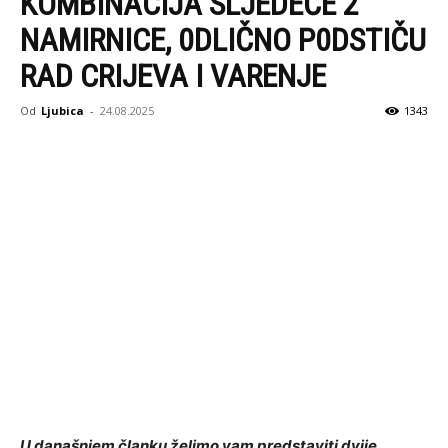
KOMBINACIJA SLJEDEĆE 2
NAMIRNICE, 0DLIČNO P0DSTIČU
RAD CRIJEVA I VARENJE
Od
Ljubica
-
24.08.2025
1343
U današnjem članku želimo vam predstaviti dvije