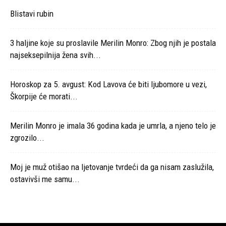
Blistavi rubin
3 haljine koje su proslavile Merilin Monro: Zbog njih je postala
najseksepilnija žena svih...
Horoskop za 5. avgust: Kod Lavova će biti ljubomore u vezi,
Škorpije će morati...
Merilin Monro je imala 36 godina kada je umrla, a njeno telo je
zgrozilo...
Moj je muž otišao na ljetovanje tvrdeći da ga nisam zaslužila,
ostavivši me samu...