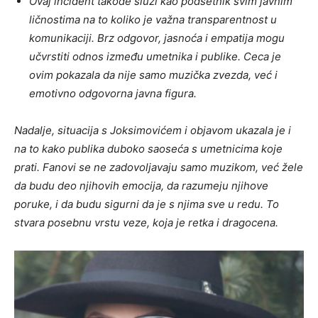
Ovaj incident takođe služi kao podsetnik svim javnim
ličnostima na to koliko je važna transparentnost u
komunikaciji. Brz odgovor, jasnoća i empatija mogu
učvrstiti odnos između umetnika i publike. Ceca je
ovim pokazala da nije samo muzička zvezda, već i
emotivno odgovorna javna figura.
Nadalje, situacija s Joksimovićem i objavom ukazala je i
na to kako publika duboko saoseća s umetnicima koje
prati. Fanovi se ne zadovoljavaju samo muzikom, već žele
da budu deo njihovih emocija, da razumeju njihove
poruke, i da budu sigurni da je s njima sve u redu. To
stvara posebnu vrstu veze, koja je retka i dragocena.