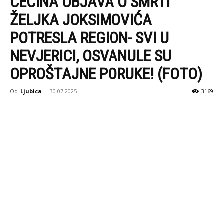
CECINA OBJAVA O SMRTI
ŽELJKA JOKSIMOVIĆA
POTRESLA REGION- SVI U
NEVJERICI, OSVANULE SU
OPROŠTAJNE PORUKE! (FOTO)
Od
Ljubica
-
30.07.2025
3169