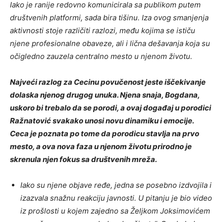
Iako je ranije redovno komunicirala sa publikom putem
društvenih platformi, sada bira tišinu. Iza ovog smanjenja
aktivnosti stoje različiti razlozi, među kojima se ističu
njene profesionalne obaveze, ali i lična dešavanja koja su
očigledno zauzela centralno mesto u njenom životu.
Najveći razlog za Cecinu povučenost jeste iščekivanje
dolaska njenog drugog unuka. Njena snaja, Bogdana,
uskoro bi trebalo da se porodi, a ovaj događaj u porodici
Ražnatović svakako unosi novu dinamiku i emocije.
Ceca je poznata po tome da porodicu stavlja na prvo
mesto, a ova nova faza u njenom životu prirodno je
skrenula njen fokus sa društvenih mreža.
Iako su njene objave ređe, jedna se posebno izdvojila i
izazvala snažnu reakciju javnosti. U pitanju je bio video
iz prošlosti u kojem zajedno sa Željkom Joksimovićem