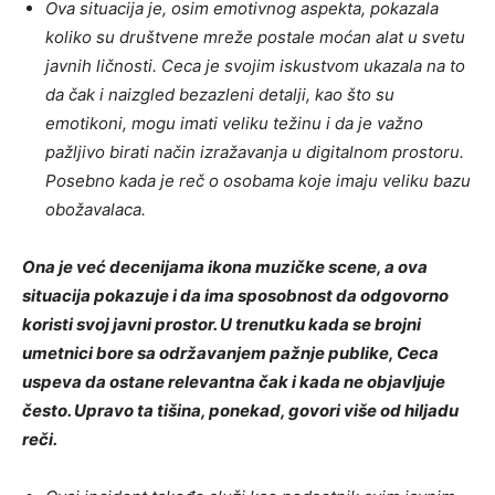
Ova situacija je, osim emotivnog aspekta, pokazala
koliko su društvene mreže postale moćan alat u svetu
javnih ličnosti. Ceca je svojim iskustvom ukazala na to
da čak i naizgled bezazleni detalji, kao što su
emotikoni, mogu imati veliku težinu i da je važno
pažljivo birati način izražavanja u digitalnom prostoru.
Posebno kada je reč o osobama koje imaju veliku bazu
obožavalaca.
Ona je već decenijama ikona muzičke scene, a ova
situacija pokazuje i da ima sposobnost da odgovorno
koristi svoj javni prostor. U trenutku kada se brojni
umetnici bore sa održavanjem pažnje publike, Ceca
uspeva da ostane relevantna čak i kada ne objavljuje
često. Upravo ta tišina, ponekad, govori više od hiljadu
reči.