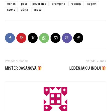
odnos
post
poverenje
promjene
reakcija
Region
scene
tišina
Vijesti
Prethodni članak
Naredni članak
MISTER CASANOVA
LEDENJAK U INDIJI