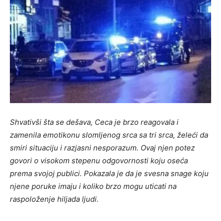
Shvativši šta se dešava, Ceca je brzo reagovala i
zamenila emotikonu slomljenog srca sa tri srca, želeći da
smiri situaciju i razjasni nesporazum. Ovaj njen potez
govori o visokom stepenu odgovornosti koju oseća
prema svojoj publici. Pokazala je da je svesna snage koju
njene poruke imaju i koliko brzo mogu uticati na
raspoloženje hiljada ljudi.