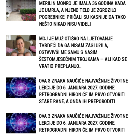
MERILIN MONRO JE IMALA 36 GODINA KADA
JE UMRLA, A NJENO TELO JE ZGROZILO
POGREBNIKE: PRIČALI SU KASNIJE DA TAKO
NEŠTO NIKAD NISU VIDELI
MOJ JE MUŽ OTIŠAO NA LJETOVANJE
TVRDEĆI DA GA NISAM ZASLUŽILA,
OSTAVIVŠI ME SAMU S NAŠIM
ŠESTOMJESEČNIM TROJKAMA — ALI KAD SE
VRATIO PREPLANUO...
OVA 3 ZNAKA NAUČIĆE NAJVAŽNIJE ŽIVOTNE
LEKCIJE DO 6. JANUARA 2027. GODINE:
RETROGRADNI HIRON ĆE IM PRVO OTVORITI
STARE RANE, A ONDA IH PREPORODITI
OVA 3 ZNAKA NAUČIĆE NAJVAŽNIJE ŽIVOTNE
LEKCIJE DO 6. JANUARA 2027. GODINE:
RETROGRADNI HIRON ĆE IM PRVO OTVORITI