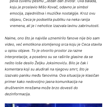
peva čuvenu pesmu „Jedan dan života“. Ova balada,
koju je proslavio Mišo Kovač, odavno je simbol
emocija, zajedništva i muzičke nostalgije. Kroz ovu
objavu, Ceca je podsetila publiku na neka ranija
vremena, ali je i nehotice izazvala lavinu zabrinutosti.
Naime, ono što je najviše uznemirilo fanove nije bio sam
video, već emotikona slomljenog srca koju je Ceca stavila
u opisu objave. To je otvorilo prostor za razne
interpretacije, a posebno su se raširile glasine da se
nešto loše desilo Željku Joksimoviću. Bilo je čak i
komentara koji su aludirali na njegovu smrt, što je
izazvalo paniku među fanovima. Ova situacija je klasičan
primer kako nedovoljno jasna komunikacija na
društvenim mrežama može brzo dovesti do
dezinformacija.