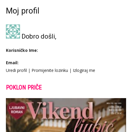
Moj profil
Dobro došli,
Korisničko Ime:
Email:
Uredi profil
|
Promijenite lozinku
|
Izlogiraj me
POKLON PRIČE