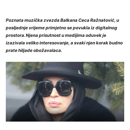
Poznata muzička zvezda Balkana Ceca Ražnatović, u
posljednje vrijeme primjetno se povukla iz digitalnog
prostora. Njena prisutnost u medijima oduvek je
izazivala veliko interesovanje, a svaki njen korak budno
prate hiljade obožavalaca.