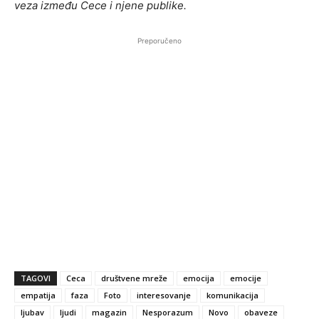
veza između Cece i njene publike.
Preporučeno
TAGOVI
Ceca
društvene mreže
emocija
emocije
empatija
faza
Foto
interesovanje
komunikacija
ljubav
ljudi
magazin
Nesporazum
Novo
obaveze