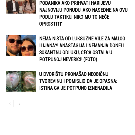
PODANIKA AKO PRIHVATI HARIJEVU
NAJNOVIJU PONUDU: AKO NASEDNE NA OVU
PODLU TAKTIKU, NIKO MU TO NEĆE
OPROSTITI”
NEMA NIŠTA OD LUKSUZNE VILE ZA MALOG
ILIJANA?! ANASTASIJA I NEMANJA DONELI
ŠOKANTNU ODLUKU, CECA OSTALA U
POTPUNOJ NEVERICI! (FOTO)
U DVORIŠTU PRONAŠAO NEOBIČNU
TVOREVINU I POMISLIO DA JE OPASNA:
ISTINA GA JE POTPUNO IZNENADILA