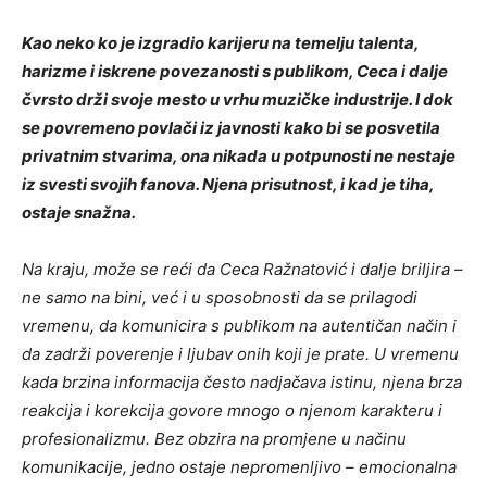
Kao neko ko je izgradio karijeru na temelju talenta,
harizme i iskrene povezanosti s publikom, Ceca i dalje
čvrsto drži svoje mesto u vrhu muzičke industrije. I dok
se povremeno povlači iz javnosti kako bi se posvetila
privatnim stvarima, ona nikada u potpunosti ne nestaje
iz svesti svojih fanova. Njena prisutnost, i kad je tiha,
ostaje snažna.
Na kraju, može se reći da Ceca Ražnatović i dalje briljira –
ne samo na bini, već i u sposobnosti da se prilagodi
vremenu, da komunicira s publikom na autentičan način i
da zadrži poverenje i ljubav onih koji je prate. U vremenu
kada brzina informacija često nadjačava istinu, njena brza
reakcija i korekcija govore mnogo o njenom karakteru i
profesionalizmu. Bez obzira na promjene u načinu
komunikacije, jedno ostaje nepromenljivo – emocionalna