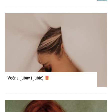
Večna ljubav (ljubić)