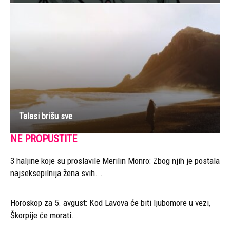
Talasi brišu sve
NE PROPUSTITE
3 haljine koje su proslavile Merilin Monro: Zbog njih je postala
najseksepilnija žena svih...
Horoskop za 5. avgust: Kod Lavova će biti ljubomore u vezi,
Škorpije će morati...