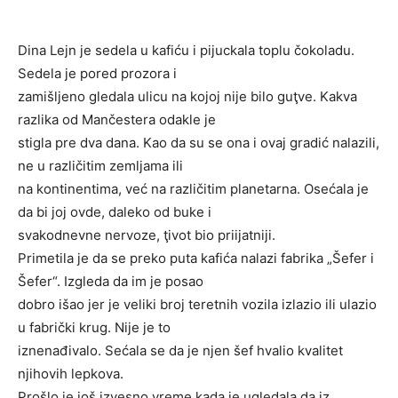
Dina Lejn je sedela u kafiću i pijuckala toplu čokoladu.
Sedela je pored prozora i
zamišljeno gledala ulicu na kojoj nije bilo guţve. Kakva
razlika od Mančestera odakle je
stigla pre dva dana. Kao da su se ona i ovaj gradić nalazili,
ne u različitim zemljama ili
na kontinentima, već na različitim planetarna. Osećala je
da bi joj ovde, daleko od buke i
svakodnevne nervoze, ţivot bio priijatniji.
Primetila je da se preko puta kafića nalazi fabrika „Šefer i
Šefer“. Izgleda da im je posao
dobro išao jer je veliki broj teretnih vozila izlazio ili ulazio
u fabrički krug. Nije je to
iznenađivalo. Sećala se da je njen šef hvalio kvalitet
njihovih lepkova.
Prošlo je još izvesno vreme kada je ugledala da iz