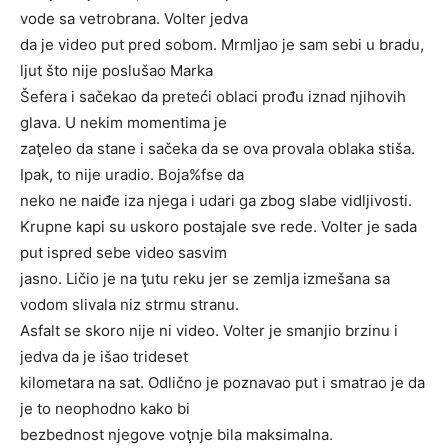
vode sa vetrobrana. Volter jedva
da je video put pred sobom. Mrmljao je sam sebi u bradu,
ljut što nije poslušao Marka
Šefera i sačekao da preteći oblaci prođu iznad njihovih
glava. U nekim momentima je
zaţeleo da stane i sačeka da se ova provala oblaka stiša.
Ipak, to nije uradio. Boja%fse da
neko ne naiđe iza njega i udari ga zbog slabe vidljivosti.
Krupne kapi su uskoro postajale sve rede. Volter je sada
put ispred sebe video sasvim
jasno. Ličio je na ţutu reku jer se zemlja izmešana sa
vodom slivala niz strmu stranu.
Asfalt se skoro nije ni video. Volter je smanjio brzinu i
jedva da je išao trideset
kilometara na sat. Odlično je poznavao put i smatrao je da
je to neophodno kako bi
bezbednost njegove voţnje bila maksimalna.