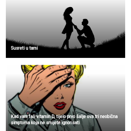
Susreti u tami
Kad vam fali vitamin D, tijelo prvo šalje ova tri neobična
simptoma koja ne smijete ignorisati