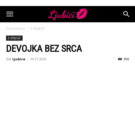
Naslovnica
E-KNJIGE
E-KNJIGE
DEVOJKA BEZ SRCA
Od
Ljubica
-
10.07.2026
396