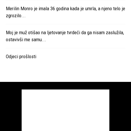
Merilin Monro je imala 36 godina kada je umrla, a njeno telo je
zgrozilo...
Moj je muž otišao na ljetovanje tvrdeći da ga nisam zaslužila,
ostavivši me samu...
Odjeci prošlosti