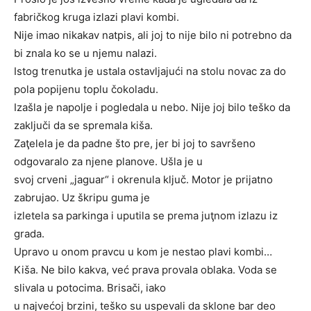
fabričkog kruga izlazi plavi kombi.
Nije imao nikakav natpis, ali joj to nije bilo ni potrebno da
bi znala ko se u njemu nalazi.
Istog trenutka je ustala ostavljajući na stolu novac za do
pola popijenu toplu čokoladu.
Izašla je napolje i pogledala u nebo. Nije joj bilo teško da
zaključi da se spremala kiša.
Zaţelela je da padne što pre, jer bi joj to savršeno
odgovaralo za njene planove. Ušla je u
svoj crveni „jaguar“ i okrenula ključ. Motor je prijatno
zabrujao. Uz škripu guma je
izletela sa parkinga i uputila se prema juţnom izlazu iz
grada.
Upravo u onom pravcu u kom je nestao plavi kombi…
Kiša. Ne bilo kakva, već prava provala oblaka. Voda se
slivala u potocima. Brisači, iako
u najvećoj brzini, teško su uspevali da sklone bar deo