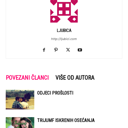
LJUBICA
http://ljubici.com
POVEZANI ČLANCI
VIŠE OD AUTORA
ODJECI PROŠLOSTI
TRIJUMF ISKRENIH OSEĆANJA