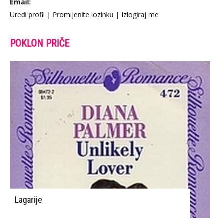
Email:
Uredi profil
|
Promijenite lozinku
|
Izlogiraj me
POKLON PRIČE
Lagarije