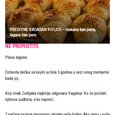
PREDIVNE KROASAN KIFLICE – mekane kao pena,
lagane kao pero.
NE PROPUSTITE
Plava laguna
Ostavila dečka sa kojim je bila 5 godina u vezi onog momenta
kada joj...
Koji znak Zodijaka najbolje odgovara Vagama: Ko će postati
njihova sudbina, a ko najveći...
7 načina na koje nesvesno ubijate vaše biljke: Ako venu i suše