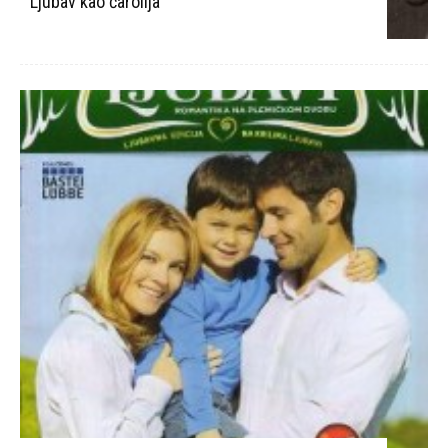
Ljubav kao čarolija