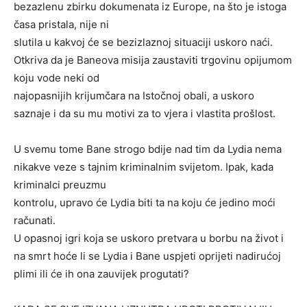
bezazlenu zbirku dokumenata iz Europe, na što je istoga
časa pristala, nije ni
slutila u kakvoj će se bezizlaznoj situaciji uskoro naći.
Otkriva da je Baneova misija zaustaviti trgovinu opijumom
koju vode neki od
najopasnijih krijumčara na Istočnoj obali, a uskoro
saznaje i da su mu motivi za to vjera i vlastita prošlost.
U svemu tome Bane strogo bdije nad tim da Lydia nema
nikakve veze s tajnim kriminalnim svijetom. Ipak, kada
kriminalci preuzmu
kontrolu, upravo će Lydia biti ta na koju će jedino moći
računati.
U opasnoj igri koja se uskoro pretvara u borbu na život i
na smrt hoće li se Lydia i Bane uspjeti oprijeti nadirućoj
plimi ili će ih ona zauvijek progutati?