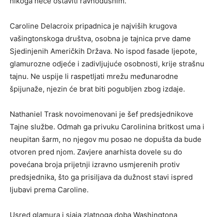
nikoga neće ostaviti ravnodušnim.
Caroline Delacroix pripadnica je najviših krugova
vašingtonskoga društva, osobna je tajnica prve dame
Sjedinjenih Američkih Država. No ispod fasade ljepote,
glamurozne odjeće i zadivljujuće osobnosti, krije strašnu
tajnu. Ne uspije li raspetljati mrežu međunarodne
špijunaže, njezin će brat biti pogubljen zbog izdaje.
Nathaniel Trask novoimenovani je šef predsjednikove
Tajne službe. Odmah ga privuku Carolinina britkost uma i
neupitan šarm, no njegov mu posao ne dopušta da bude
otvoren pred njom. Zavjere anarhista dovele su do
povećana broja prijetnji izravno usmjerenih protiv
predsjednika, što ga prisiljava da dužnost stavi ispred
ljubavi prema Caroline.
Usred glamura i sjaja zlatnoga doba Washingtona