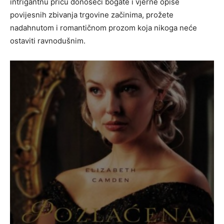
intrigantnu priču donoseći bogate i vjerne opise
povijesnih zbivanja trgovine začinima, prožete
nadahnutom i romantičnom prozom koja nikoga neće
ostaviti ravnodušnim.