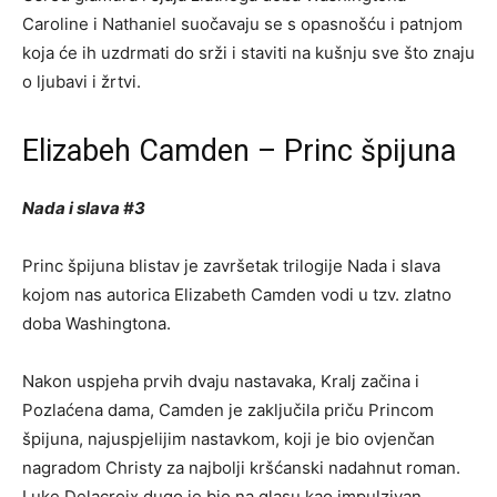
Caroline i Nathaniel suočavaju se s opasnošću i patnjom
koja će ih uzdrmati do srži i staviti na kušnju sve što znaju
o ljubavi i žrtvi.
Elizabeh Camden – Princ špijuna
Nada i slava #3
Princ špijuna blistav je završetak trilogije Nada i slava
kojom nas autorica Elizabeth Camden vodi u tzv. zlatno
doba Washingtona.
Nakon uspjeha prvih dvaju nastavaka, Kralj začina i
Pozlaćena dama, Camden je zaključila priču Princom
špijuna, najuspjelijim nastavkom, koji je bio ovjenčan
nagradom Christy za najbolji kršćanski nadahnut roman.
Luke Delacroix dugo je bio na glasu kao impulzivan