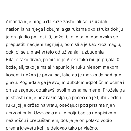
Amanda nije mogla da kaže zašto, ali se uz uzdah
naslonila na njega i obujmila ga rukama oko struka dok ju
je on gladio po kosi. 0, bože, bilo je tako lepo ovako se
prepustiti nečijem zagrljaju, pomislila je kao kroz maglu,
dok joj se u glavi vrtelo od uživanja i uzbuđenja.
Bila je tako divna, pomislio je Alek i tako mu je prijala. 0,
bože, ali, tako je mala! Napunio je ruku njenom mekom
kosom i nežno je povukao, tako da je morala da podigne
glavu. Pogledala ga je svojim dubokim egzotičnim očima i
on se sagnuo, dotakavši svojim usnama njene. Prožela ga
je strast i on je bez razmišljanja počeo da je ljubi. Jednu
ruku joj je držao na vratu, osečajući pod prstima njen
ubrzani puls. Uzvraćala mu je poljubac sa neopisivom
nežnošću i prepuštanjem, dok je je on polako vodio
prema krevetu koji je delovao tako privlačno.