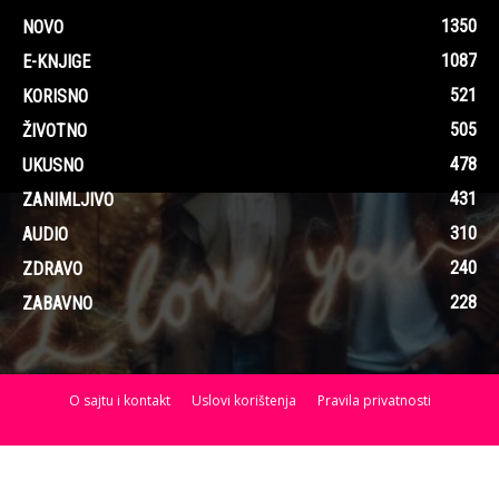
1350
NOVO
1087
E-KNJIGE
521
KORISNO
505
ŽIVOTNO
478
UKUSNO
431
ZANIMLJIVO
310
AUDIO
240
ZDRAVO
228
ZABAVNO
O sajtu i kontakt
Uslovi korištenja
Pravila privatnosti