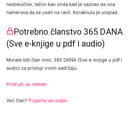
nedokučive, tačno kao onda kad je saznao da ona
namerava da se useli na ranč. Koraknula je unazad.
Potrebno članstvo 365 DANA
(Sve e-knjige u pdf i audio)
Morate biti član nivo: 365 DANA (Sve e-knjige u pdf i
audio) za pristup ovom sadržaju.
Pridruži se odmah
Već član?
Prijavite se ovdje