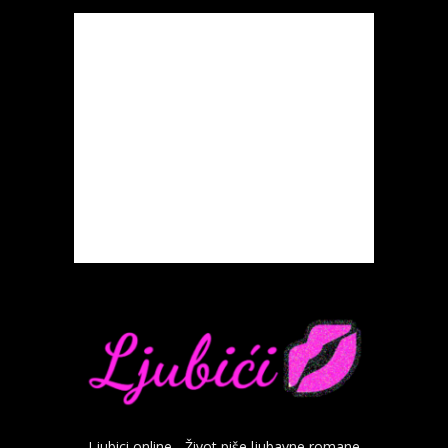
Ljubici online - Život piše ljubavne romane