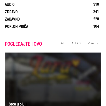
310
AUDIO
241
ZDRAVO
228
ZABAVNO
104
POKLON PRIČA
POGLEDAJTE I OVO
All
AUDIO
Više
Srce u oluji