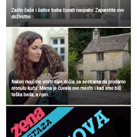
Zašto čaše i šalice treba čuvati naopako: Zapamtite ovo
doživotno
Nakon majčine smrti sam došla sa sestrama da prodamo
oronulu kuću: Mama je čuvala ovo mesto i kad smo bili
teška beda, a njen...