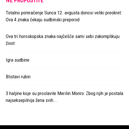
NE PROPUSTITE
Totalno pomračenje Sunca 12. avgusta donosi veliki preokret:
Ova 4 znaka čekaju sudbinski preporod
Ova tri horoskopska znaka najčešće sami sebi zakomplikuju
život
Igra sudbine
Blistavi rubin
3 haljine koje su proslavile Merilin Monro: Zbog njih je postala
najseksepilnija žena svih...