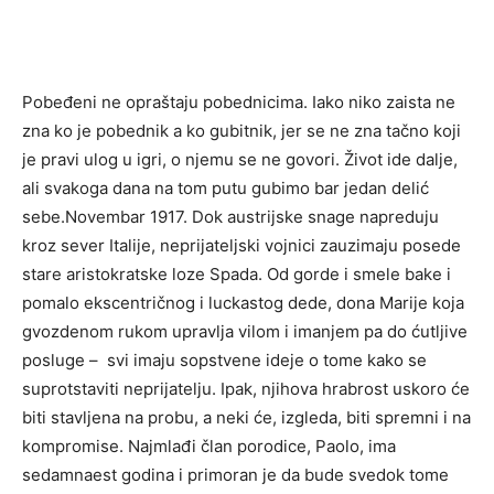
Pobeđeni ne opraštaju pobednicima. Iako niko zaista ne
zna ko je pobednik a ko gubitnik, jer se ne zna tačno koji
je pravi ulog u igri, o njemu se ne govori. Život ide dalje,
ali svakoga dana na tom putu gubimo bar jedan delić
sebe.Novembar 1917. Dok austrijske snage napreduju
kroz sever Italije, neprijateljski vojnici zauzimaju posede
stare aristokratske loze Spada. Od gorde i smele bake i
pomalo ekscentričnog i luckastog dede, dona Marije koja
gvozdenom rukom upravlja vilom i imanjem pa do ćutljive
posluge – svi imaju sopstvene ideje o tome kako se
suprotstaviti neprijatelju. Ipak, njihova hrabrost uskoro će
biti stavljena na probu, a neki će, izgleda, biti spremni i na
kompromise. Najmlađi član porodice, Paolo, ima
sedamnaest godina i primoran je da bude svedok tome