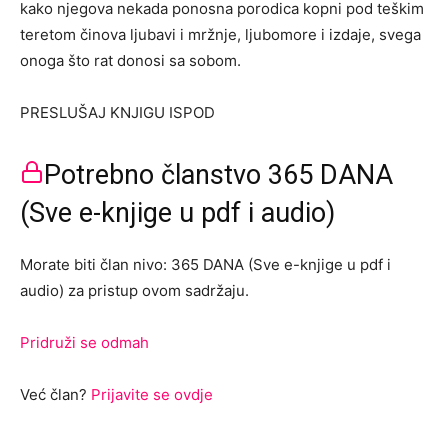
kako njegova nekada ponosna porodica kopni pod teškim
teretom činova ljubavi i mržnje, ljubomore i izdaje, svega
onoga što rat donosi sa sobom.
PRESLUŠAJ KNJIGU ISPOD
Potrebno članstvo 365 DANA
(Sve e-knjige u pdf i audio)
Morate biti član nivo: 365 DANA (Sve e-knjige u pdf i
audio) za pristup ovom sadržaju.
Pridruži se odmah
Već član?
Prijavite se ovdje