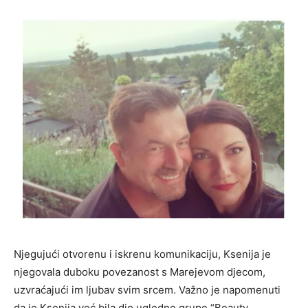
Njegujući otvorenu i iskrenu komunikaciju, Ksenija je
njegovala duboku povezanost s Marejevom djecom,
uzvraćajući im ljubav svim srcem. Važno je napomenuti
da je Ksenija već bila dio ugledne grupe “Beauty