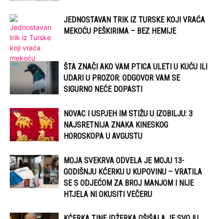
JEDNOSTAVAN TRIK IZ TURSKE KOJI VRAĆA
MEKOĆU PEŠKIRIMA – BEZ HEMIJE
ŠTA ZNAČI AKO VAM PTICA ULETI U KUĆU ILI
UDARI U PROZOR: ODGOVOR VAM SE
SIGURNO NEĆE DOPASTI
NOVAC I USPJEH IM STIŽU U IZOBILJU: 3
NAJSRETNIJA ZNAKA KINESKOG
HOROSKOPA U AVGUSTU
MOJA SVEKRVA ODVELA JE MOJU 13-
GODIŠNJU KĆERKU U KUPOVINU – VRATILA
SE S ODJEĆOM ZA BROJ MANJOM I NIJE
HTJELA NI OKUSITI VEČERU
KĆERKA TINEJDŽERKA OŠIŠALA JE SVOJU