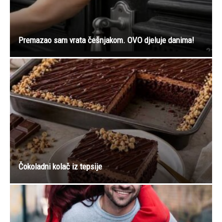
Premazao sam vrata češnjakom. OVO djeluje danima!
Čokoladni kolač iz tepsije