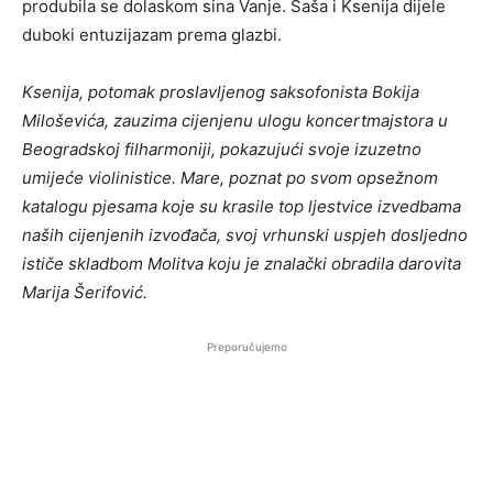
produbila se dolaskom sina Vanje. Saša i Ksenija dijele
duboki entuzijazam prema glazbi.
Ksenija, potomak proslavljenog saksofonista Bokija
Miloševića, zauzima cijenjenu ulogu koncertmajstora u
Beogradskoj filharmoniji, pokazujući svoje izuzetno
umijeće violinistice. Mare, poznat po svom opsežnom
katalogu pjesama koje su krasile top ljestvice izvedbama
naših cijenjenih izvođača, svoj vrhunski uspjeh dosljedno
ističe skladbom Molitva koju je znalački obradila darovita
Marija Šerifović.
Preporučujemo