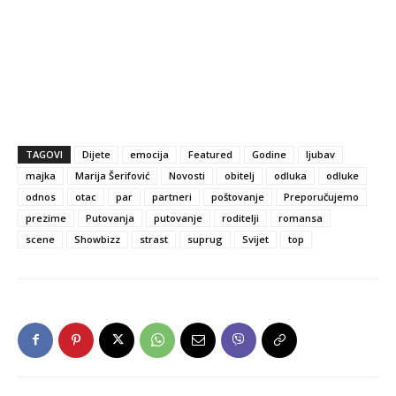
TAGOVI
Dijete
emocija
Featured
Godine
ljubav
majka
Marija Šerifović
Novosti
obitelj
odluka
odluke
odnos
otac
par
partneri
poštovanje
Preporučujemo
prezime
Putovanja
putovanje
roditelji
romansa
scene
Showbizz
strast
suprug
Svijet
top