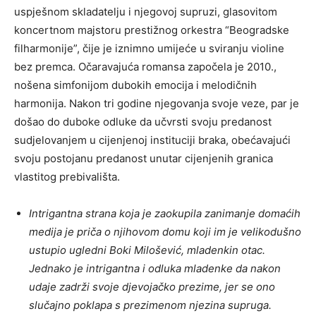
uspješnom skladatelju i njegovoj supruzi, glasovitom
koncertnom majstoru prestižnog orkestra “Beogradske
filharmonije”, čije je iznimno umijeće u sviranju violine
bez premca. Očaravajuća romansa započela je 2010.,
nošena simfonijom dubokih emocija i melodičnih
harmonija. Nakon tri godine njegovanja svoje veze, par je
došao do duboke odluke da učvrsti svoju predanost
sudjelovanjem u cijenjenoj instituciji braka, obećavajući
svoju postojanu predanost unutar cijenjenih granica
vlastitog prebivališta.
Intrigantna strana koja je zaokupila zanimanje domaćih
medija je priča o njihovom domu koji im je velikodušno
ustupio ugledni Boki Milošević, mladenkin otac.
Jednako je intrigantna i odluka mladenke da nakon
udaje zadrži svoje djevojačko prezime, jer se ono
slučajno poklapa s prezimenom njezina supruga.