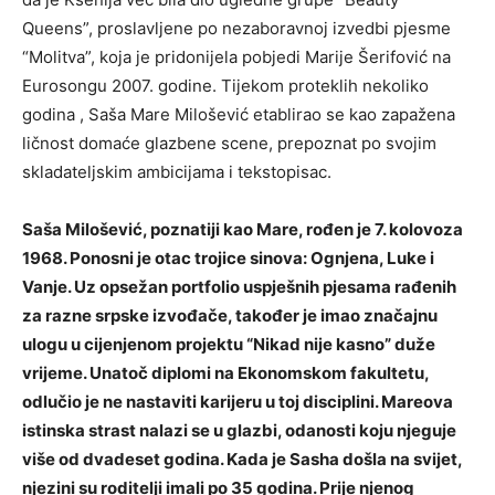
Queens”, proslavljene po nezaboravnoj izvedbi pjesme
“Molitva”, koja je pridonijela pobjedi Marije Šerifović na
Eurosongu 2007. godine. Tijekom proteklih nekoliko
godina , Saša Mare Milošević etablirao se kao zapažena
ličnost domaće glazbene scene, prepoznat po svojim
skladateljskim ambicijama i tekstopisac.
Saša Milošević, poznatiji kao Mare, rođen je 7. kolovoza
1968. Ponosni je otac trojice sinova: Ognjena, Luke i
Vanje. Uz opsežan portfolio uspješnih pjesama rađenih
za razne srpske izvođače, također je imao značajnu
ulogu u cijenjenom projektu “Nikad nije kasno” duže
vrijeme. Unatoč diplomi na Ekonomskom fakultetu,
odlučio je ne nastaviti karijeru u toj disciplini. Mareova
istinska strast nalazi se u glazbi, odanosti koju njeguje
više od dvadeset godina. Kada je Sasha došla na svijet,
njezini su roditelji imali po 35 godina. Prije njenog