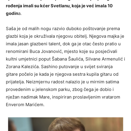
rođenja imali su kćer Svetlanu, koja je već imala 10
godin
a.
Saša je od malih nogu razvio duboko poštovanje prema
glazbi koja je okruživala njegovu obitelj. Njegova majka je
imala jasan glazbeni talent, dok ga je otac često pratio u
renomirani Buca Jovanović, mjesto koje su posjećivali
kultni umjetnici poput Šabana Šaulića, Silvane Armenulić i
Zorana Kalezića. Sashino putovanje u svijet sviranja
gitare počelo je kada je njegova sestra kupila gitaru od
prijatelja. Neizmjernu radost nalazio je u mirnim satima
provedenim u jelenskom parku, zbog čega je dobio i
nježan nadimak Mare, inspiriran proslavljenim vratarom
Enverom Marićem.