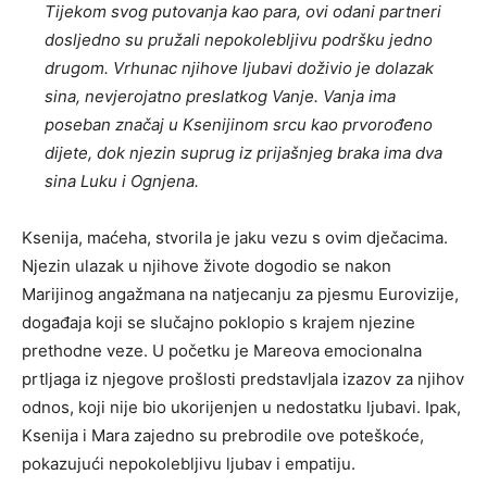
Tijekom svog putovanja kao para, ovi odani partneri
dosljedno su pružali nepokolebljivu podršku jedno
drugom. Vrhunac njihove ljubavi doživio je dolazak
sina, nevjerojatno preslatkog Vanje. Vanja ima
poseban značaj u Ksenijinom srcu kao prvorođeno
dijete, dok njezin suprug iz prijašnjeg braka ima dva
sina Luku i Ognjena.
Ksenija, maćeha, stvorila je jaku vezu s ovim dječacima.
Njezin ulazak u njihove živote dogodio se nakon
Marijinog angažmana na natjecanju za pjesmu Eurovizije,
događaja koji se slučajno poklopio s krajem njezine
prethodne veze. U početku je Mareova emocionalna
prtljaga iz njegove prošlosti predstavljala izazov za njihov
odnos, koji nije bio ukorijenjen u nedostatku ljubavi. Ipak,
Ksenija i Mara zajedno su prebrodile ove poteškoće,
pokazujući nepokolebljivu ljubav i empatiju.