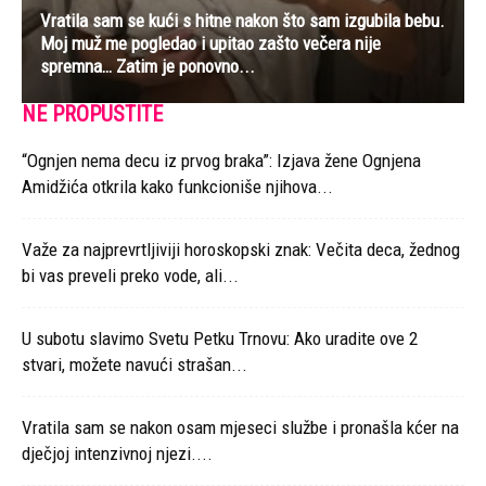
Vratila sam se kući s hitne nakon što sam izgubila bebu.
Moj muž me pogledao i upitao zašto večera nije
spremna… Zatim je ponovno...
NE PROPUSTITE
“Ognjen nema decu iz prvog braka”: Izjava žene Ognjena
Amidžića otkrila kako funkcioniše njihova...
Važe za najprevrtljiviji horoskopski znak: Večita deca, žednog
bi vas preveli preko vode, ali...
U subotu slavimo Svetu Petku Trnovu: Ako uradite ove 2
stvari, možete navući strašan...
Vratila sam se nakon osam mjeseci službe i pronašla kćer na
dječjoj intenzivnoj njezi....