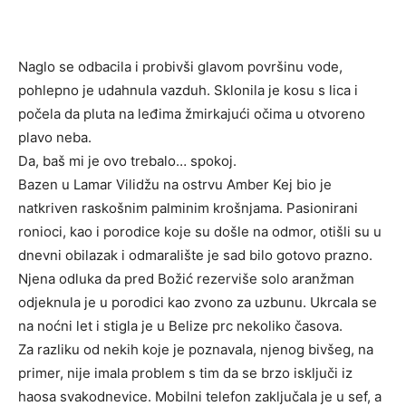
Naglo se odbacila i probivši glavom površinu vode,
pohlepno je udahnula vazduh. Sklonila je kosu s lica i
počela da pluta na leđima žmirkajući očima u otvoreno
plavo neba.
Da, baš mi je ovo trebalo… spokoj.
Bazen u Lamar Vilidžu na ostrvu Amber Kej bio je
natkriven raskošnim palminim krošnjama. Pasionirani
ronioci, kao i porodice koje su došle na odmor, otišli su u
dnevni obilazak i odmaralište je sad bilo gotovo prazno.
Njena odluka da pred Božić rezerviše solo aranžman
odjeknula je u porodici kao zvono za uzbunu. Ukrcala se
na noćni let i stigla je u Belize prc nekoliko časova.
Za razliku od nekih koje je poznavala, njenog bivšeg, na
primer, nije imala problem s tim da se brzo isključi iz
haosa svakodnevice. Mobilni telefon zaključala je u sef, a