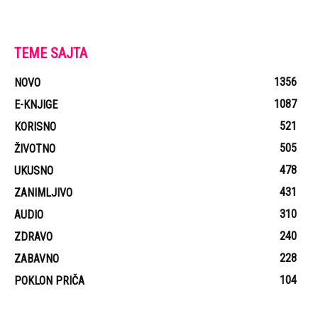
TEME SAJTA
1356
NOVO
1087
E-KNJIGE
521
KORISNO
505
ŽIVOTNO
478
UKUSNO
431
ZANIMLJIVO
310
AUDIO
240
ZDRAVO
228
ZABAVNO
104
POKLON PRIČA