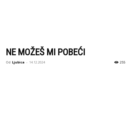
NE MOŽEŠ MI POBEĆI
Od
Ljubica
-
14.12.2024
255