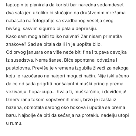
laptop nije planirala da koristi bar naredna sedamdeset
dva sata jer, ukoliko bi slučajno na društvenim mrežama
nabasala na fotografije sa svadbenog veselja svog
bivšeg, sasvim sigurno bi pala u depresiju.
Kako sam mogla biti toliko naivna? Zar nisam primetila
znakove? Sad se pitala da li ih je uopšte bilo.
Od prvog januara ona više neće biti fina i tupava devojka
iz susedstva. Nema šanse. Biće spontana. odvažna i
pustolovna. Previše je vremena izgubila živeći za nekoga
koju je razočarao na najgori mogući način. Nije isključeno
da će od sada prigrliti nonšalantni muški princip prema
vezivanju: hopa-cupa… hvala ti, muškarčino, i doviđenja!
Iznervirana tokom sopstvenih misli, brzo je izašla iz
bazena, obmotala sarong oko bokova i uputila se prema
baru. Najbolje će biti da sećanja na proteklu nedelju utopi
u rumu.