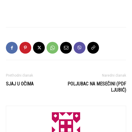
Prethodni članak
Naredni članak
SJAJ U OČIMA
POLJUBAC NA MESEČINI (PDF
LJUBIĆ)