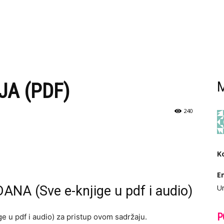
JA (PDF)
M
240
K
E
ANA (Sve e-knjige u pdf i audio)
Ur
P
e u pdf i audio) za pristup ovom sadržaju.