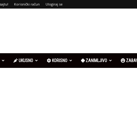
sajtu!
Korisnički račun
Ulogiraj se
UKUSNO
KORISNO
ZANIMLJIVO
ZABA