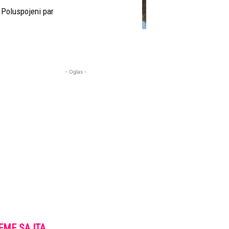
Poluspojeni par
- Oglas -
EME SAJTA