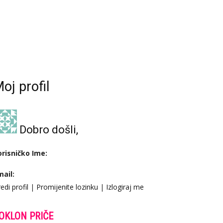
oj profil
Dobro došli,
orisničko Ime:
mail:
edi profil
|
Promijenite lozinku
|
Izlogiraj me
OKLON PRIČE