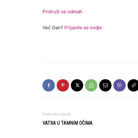
Pridruži se odmah
Već član?
Prijavite se ovdje
Prethodni članak
VATRA U TAMNIM OČIMA