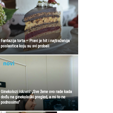
Fantazija torta – Pravi je hit i najtraženija
poslastica koju su svi probali
Ginekolozi iskreni: „Sve žene ovo rade kada
dođu na ginekološki pregled, a mi to ne
podnosimo“