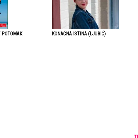
V POTOMAK
KONAČNA ISTINA (LJUBIĆ)
T