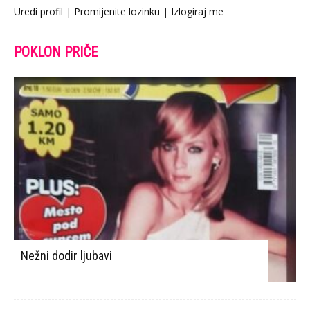
Uredi profil
|
Promijenite lozinku
|
Izlogiraj me
POKLON PRIČE
Nežni dodir ljubavi