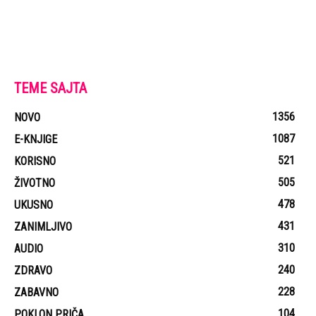
TEME SAJTA
1356
NOVO
1087
E-KNJIGE
521
KORISNO
505
ŽIVOTNO
478
UKUSNO
431
ZANIMLJIVO
310
AUDIO
240
ZDRAVO
228
ZABAVNO
104
POKLON PRIČA