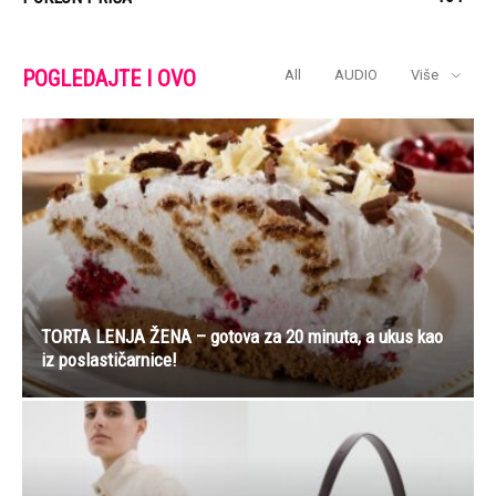
POGLEDAJTE I OVO
All
AUDIO
Više
TORTA LENJA ŽENA – gotova za 20 minuta, a ukus kao
iz poslastičarnice!