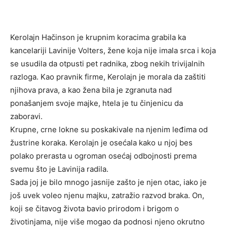
Kerolajn Hačinson je krupnim koracima grabila ka
kancelariji Lavinije Volters, žene koja nije imala srca i koja
se usudila da otpusti pet radnika, zbog nekih trivijalnih
razloga. Kao pravnik firme, Kerolajn je morala da zaštiti
njihova prava, a kao žena bila je zgranuta nad
ponašanjem svoje majke, htela je tu činjenicu da
zaboravi.
Krupne, crne lokne su poskakivale na njenim leđima od
žustrine koraka. Kerolajn je osećala kako u njoj bes
polako prerasta u ogroman osećaj odbojnosti prema
svemu što je Lavinija radila.
Sada joj je bilo mnogo jasnije zašto je njen otac, iako je
još uvek voleo njenu majku, zatražio razvod braka. On,
koji se čitavog života bavio prirodom i brigom o
životinjama, nije više mogao da podnosi njeno okrutno