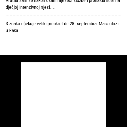
Vratila sam se nakon osam mjeseci službe i pronašla kćer na
dječjoj intenzivnoj njezi....
3 znaka očekuje veliki preokret do 28. septembra: Mars ulazi
u Raka