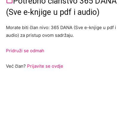
Potrebno članstvo 365 DANA
(Sve e-knjige u pdf i audio)
Morate biti član nivo: 365 DANA (Sve e-knjige u pdf i
audio) za pristup ovom sadržaju.
Pridruži se odmah
Već član?
Prijavite se ovdje