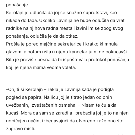
ponašanje.
Kerolajn je odlučila da joj se snažno suprotstavi, kao
nikada do tada. Ukoliko Lavinija ne bude odlučila da vrati
radnike na njihova radna mesta i izvini im se zbog svog
ponašanja, odlučila je da da otkaz.
Prošla je pored majčine sekretarice i kratko klimnula
glavom, a potom ušla u njenu kancelariju ni ne pokucavši.
Bila je previše besna da bi ispoštovala protokol ponašanja
koji je njena mama veoma volela.
-Oh, ti si Kerolajn – rekla je Lavinija kada je podigla
pogled sa papira. Na licu joj je titrao jedan od onih
uvežbanih, izveštačenih osmeha. – Nisam te čula da
kucaš. Mora da sam se zaradila -prebacila joj je to na njen
uobičajen način, izbegavajući da otvoreno kaže ono što
zapravo misli.