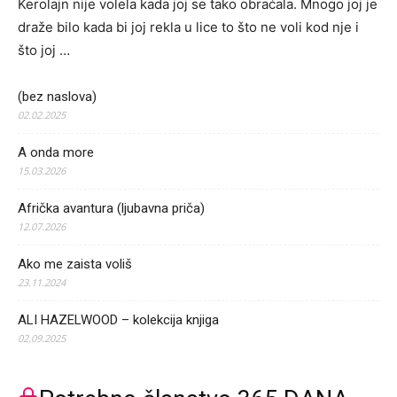
Kerolajn nije volela kada joj se tako obraćala. Mnogo joj je
draže bilo kada bi joj rekla u lice to što ne voli kod nje i
što joj …
(bez naslova)
02.02.2025
A onda more
15.03.2026
Afrička avantura (ljubavna priča)
12.07.2026
Ako me zaista voliš
23.11.2024
ALI HAZELWOOD – kolekcija knjiga
02.09.2025