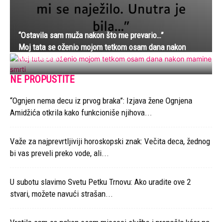
“Ostavila sam muža nakon što me prevario…”
Moj tata se oženio mojom tetkom osam dana nakon
mamine smrti
NE PROPUSTITE
“Ognjen nema decu iz prvog braka”: Izjava žene Ognjena
Amidžića otkrila kako funkcioniše njihova...
Važe za najprevrtljiviji horoskopski znak: Večita deca, žednog
bi vas preveli preko vode, ali...
U subotu slavimo Svetu Petku Trnovu: Ako uradite ove 2
stvari, možete navući strašan...