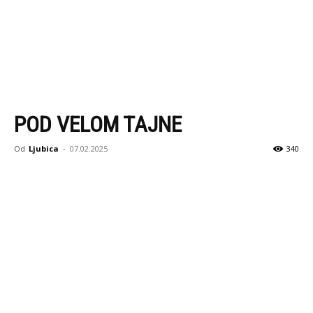
POD VELOM TAJNE
Od
Ljubica
-
07.02.2025
340