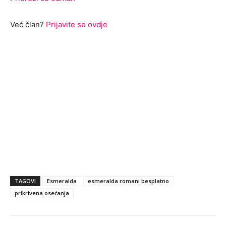
Već član?
Prijavite se ovdje
TAGOVI
Esmeralda
esmeralda romani besplatno
prikrivena osećanja