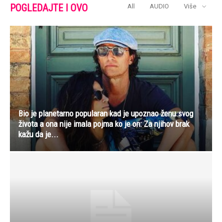
POGLEDAJTE I OVO
All
AUDIO
Više
Bio je planetarno popularan kad je upoznao ženu svog
života a ona nije imala pojma ko je on: Za njihov brak
kažu da je...