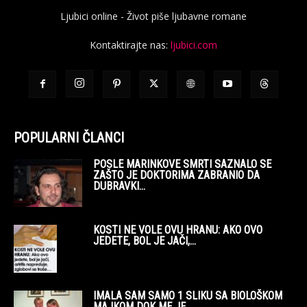
Ljubici online - Život piše ljubavne romane
Kontaktirajte nas:
ljubici.com
POPULARNI ČLANCI
POSLE MARINKOVE SMRTI SAZNALO SE
ZAŠTO JE DOKTORIMA ZABRANIO DA
DUBRAVKI...
KOSTI NE VOLE OVU HRANU: AKO OVO
JEDETE, BOL JE JAČI,...
IMALA SAM SAMO 1 SLIKU SA BIOLOŠKOM
MAJKOM DOK ME JE...