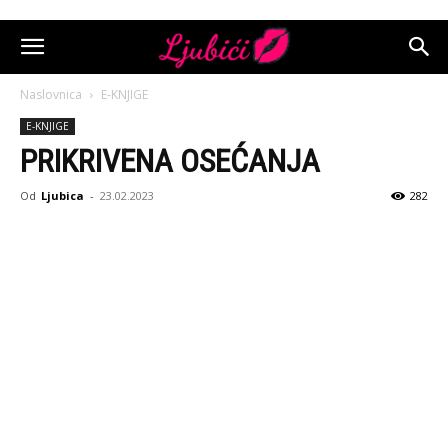
Naslovnica
E-KNJIGE
E-KNJIGE
PRIKRIVENA OSEĆANJA
Od
Ljubica
-
23.02.2023
282