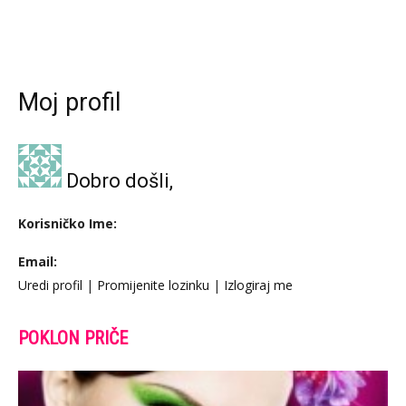
Moj profil
Dobro došli,
Korisničko Ime:
Email:
Uredi profil
|
Promijenite lozinku
|
Izlogiraj me
POKLON PRIČE