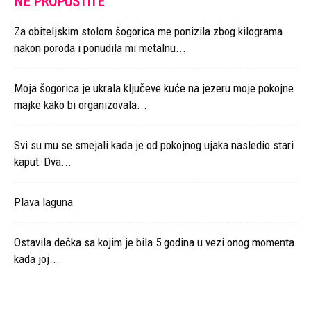
NE PROPUSTITE
Za obiteljskim stolom šogorica me ponizila zbog kilograma
nakon poroda i ponudila mi metalnu...
Moja šogorica je ukrala ključeve kuće na jezeru moje pokojne
majke kako bi organizovala...
Svi su mu se smejali kada je od pokojnog ujaka nasledio stari
kaput: Dva...
Plava laguna
Ostavila dečka sa kojim je bila 5 godina u vezi onog momenta
kada joj...