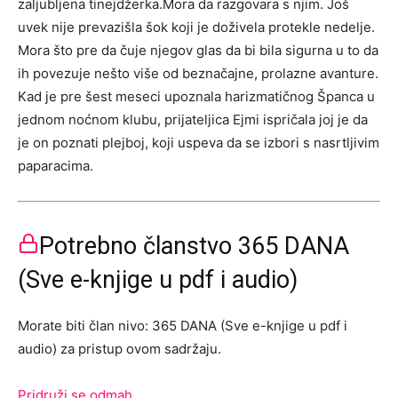
zaljubljena tinejdžerka.Mora da razgovara s njim. Još
uvek nije prevazišla šok koji je doživela protekle nedelje.
Mora što pre da čuje njegov glas da bi bila sigurna u to da
ih povezuje nešto više od beznačajne, prolazne avanture.
Kad je pre šest meseci upoznala harizmatičnog Španca u
jednom noćnom klubu, prijateljica Ejmi ispričala joj je da
je on poznati plejboj, koji uspeva da se izbori s nasrtljivim
paparacima.
Potrebno članstvo 365 DANA
(Sve e-knjige u pdf i audio)
Morate biti član nivo: 365 DANA (Sve e-knjige u pdf i
audio) za pristup ovom sadržaju.
Pridruži se odmah