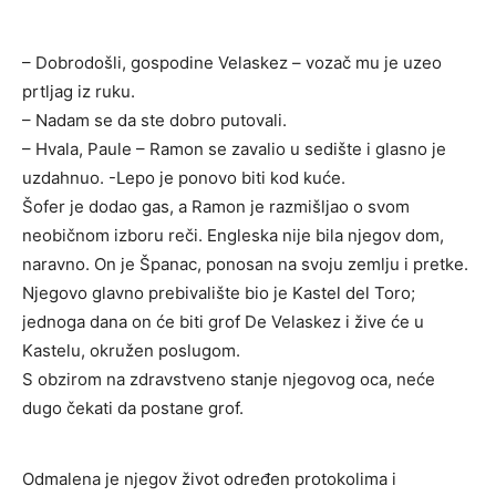
– Dobrodošli, gospodine Velaskez – vozač mu je uzeo
prtljag iz ruku.
– Nadam se da ste dobro putovali.
– Hvala, Paule – Ramon se zavalio u sedište i glasno je
uzdahnuo. -Lepo je ponovo biti kod kuće.
Šofer je dodao gas, a Ramon je razmišljao o svom
neobičnom izboru reči. Engleska nije bila njegov dom,
naravno. On je Španac, ponosan na svoju zemlju i pretke.
Njegovo glavno prebivalište bio je Kastel del Toro;
jednoga dana on će biti grof De Velaskez i žive će u
Kastelu, okružen poslugom.
S obzirom na zdravstveno stanje njegovog oca, neće
dugo čekati da postane grof.
Odmalena je njegov život određen protokolima i