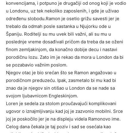
konvencijama, i potpuno je drugačiji od onog koji je vodio
u Londonu, uz tek nekoliko zaposlenih, i gde je uživao
određenu slobodu.Ramon je osetio grižu savesti jer je
trebalo da odmah posle sastanka u Njujorku ode u
Španiju. Roditelji su mu uvek bili važni, ali su mu u
poslednje vreme dosađivali pričom da treba da se oženi
finom zemljakinjom, da konačno dobije decu i nastavi
porodičnu lozu. Zato im je rekao da mora u London da bi
se pozabavio važnim poslom.
Njegov otac je bio srećan što se Ramon angažovao u
porodičnom preduzeću. Ipak, zasmetalo bi mu kad bi
znao da je njegov sin otišao u London da se nade sa
svojom ljubavnicom Engleskinjom.
Loren je sedela za stolom proučavajući komplikovani
ugovor o iznajmljivanju kad joj je zazvonio mobilni. Srce
joj je poskočilo jer je na displeju videla Ramonovo ime.
Celog dana čekala je taj poziv i sad se osećala kao