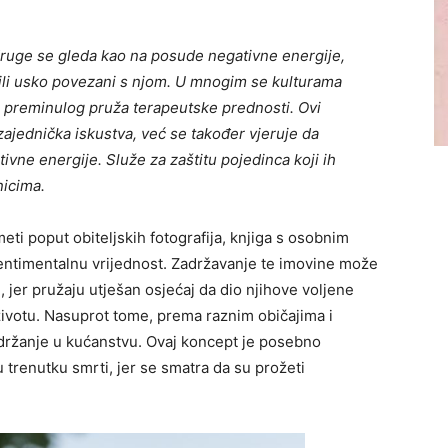
druge se gleda kao na posude negativne energije,
i ili usko povezani s njom. U mnogim se kulturama
i preminulog pruža terapeutske prednosti. Ovi
ajednička iskustva, već se također vjeruje da
ivne energije. Služe za zaštitu pojedinca koji ih
nicima.
eti poput obiteljskih fotografija, knjiga s osobnim
sentimentalnu vrijednost. Zadržavanje te imovine može
jer pružaju utješan osjećaj da dio njihove voljene
ivotu. Nasuprot tome, prema raznim običajima i
a držanje u kućanstvu. Ovaj koncept je posebno
u trenutku smrti, jer se smatra da su prožeti