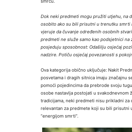
smrću.
Dok neki predmeti mogu pružiti utjehu, na 
osobito ako su bili prisutni u trenutku smrt
vjeruje da čuvanje određenih osobnih stvar
predmeti ne služe samo kao podsjetnici na z
posjeduju sposobnost: Odašilju osjećaj pozit
nadzire. Potiču osjećaj povezanosti s pokoj
Ova kategorija obično uključuje: Nakit Predm
posvetama i dragih sitnica imaju značajnu 
pomoći pojedincima da prebrode svoju tugu, 
osobe nastavlja postojati u svakodnevnom ž
tradicijama, neki predmeti nisu prikladni z
relevantan za predmete koji su bili prisutni 
“energijom smrti”.