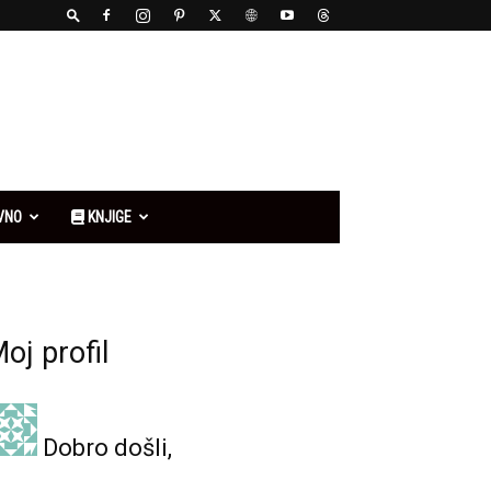
VNO
KNJIGE
oj profil
Dobro došli,