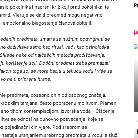
P
sio pokojnika i naprsni križ koji prati pokojnika, te
 smrti. Vjeruje se da ti predmeti mogu negativno
o-emocionalno blagostanje članova obitelji.
P
eđenih predmeta, smatra se nužnim podvrgnuti se
e doživljava samo kao ritual, već i kao psihološka
 Slijede neke od najčešćih metoda pročišćavanja:
u korištenje soli. Dotični predmet treba premazati
 Nakon toga sol se mora baciti u tekuću vodu i više se
ovo ne u pripremi hrane.
šćenje predmeta, posebno onih od osobnog značaja.
 kroz dim tamjana, često popraćenu molitvom. Plamen
ćeno tihom kontemplacijom. Izvorska voda – Čišćenje
itva se odnosi na duhovno posvećenje, koje se
roz pojedinačni čin vjere. Pod srebrom se
 nastaje uranjanjem srebrnog predmeta u vodu, a služi