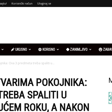
sajtu!
Korisnički račun
Ulogiraj se
UKUSNO
KORISNO
ZANIMLJIVO
ZABA
jnika: Ova 3 predmeta treba spaliti u...
TVARIMA POKOJNIKA:
M
REBA SPALITI U
ĆEM ROKU, A NAKON