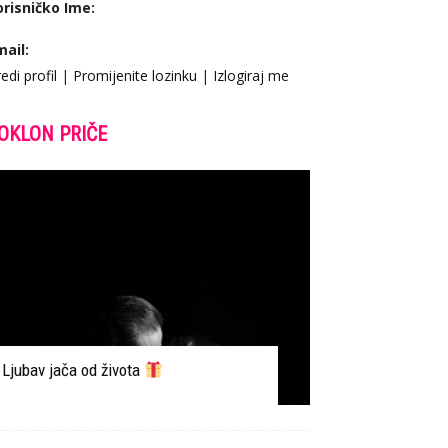
orisničko Ime:
mail:
edi profil
|
Promijenite lozinku
|
Izlogiraj me
OKLON PRIČE
Ljubav jača od života