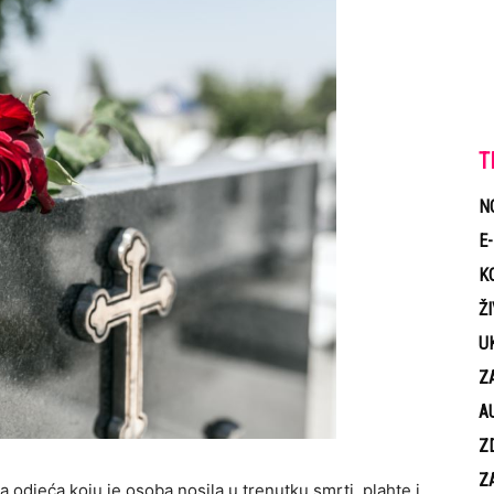
T
N
E
K
Ž
U
Z
A
Z
Z
 odjeća koju je osoba nosila u trenutku smrti, plahte i