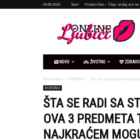
06.08.2026
Start
Postani član – Čitaj i slušaj sve na 
Ljubići
online
NOVO
ŽIVOTNO
ZDRAVO
Naslovnica
KORISNO
Šta se radi sa stvarima poko
KORISNO
ŠTA SE RADI SA S
OVA 3 PREDMETA T
NAJKRAĆEM MOGU