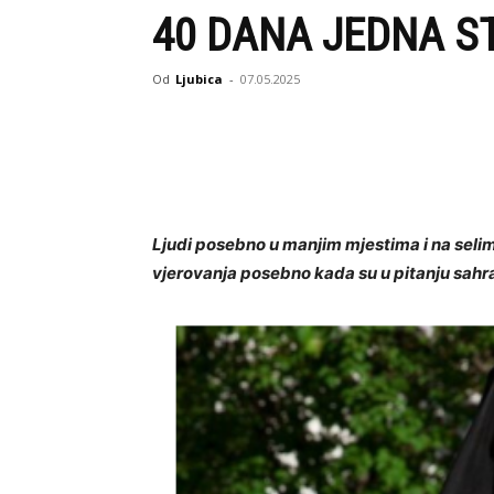
40 DANA JEDNA S
Od
Ljubica
-
07.05.2025
Ljudi posebno u manjim mjestima i na selim
vjerovanja posebno kada su u pitanju sahran