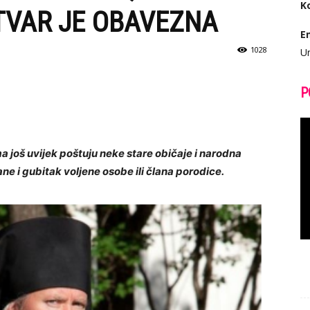
K
TVAR JE OBAVEZNA
E
1028
Ur
P
a još uvijek poštuju neke stare običaje i narodna
e i gubitak voljene osobe ili člana porodice.