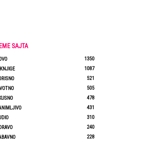
EME SAJTA
1350
OVO
1087
-KNJIGE
521
ORISNO
505
IVOTNO
478
KUSNO
431
ANIMLJIVO
310
UDIO
240
DRAVO
228
ABAVNO