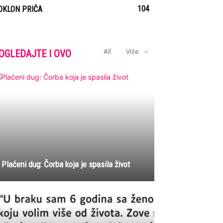
104
OKLON PRIČA
OGLEDAJTE I OVO
All
Više
Plaćeni dug: Čorba koja je spasila život