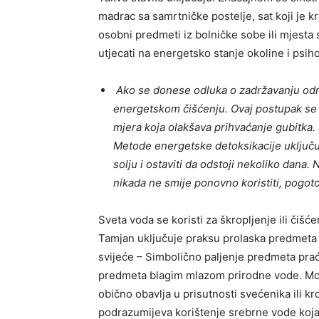
madrac sa samrtničke postelje, sat koji je kra
osobni predmeti iz bolničke sobe ili mjesta
utjecati na energetsko stanje okoline i psih
Ako se donese odluka o zadržavanju odr
energetskom čišćenju. Ovaj postupak se n
mjera koja olakšava prihvaćanje gubitka.
Metode energetske detoksikacije uključuj
solju i ostaviti da odstoji nekoliko dana.
nikada ne smije ponovno koristiti, pogot
Sveta voda se koristi za škropljenje ili či
Tamjan uključuje praksu prolaska predmeta
svijeće – Simbolično paljenje predmeta pra
predmeta blagim mlazom prirodne vode. Mol
obično obavlja u prisutnosti svećenika ili k
podrazumijeva korištenje srebrne vode koja