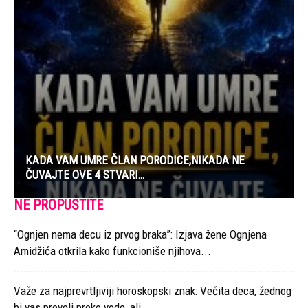
KADA VAM UMRE ČLAN PORODICE,NIKADA NE
ČUVAJTE OVE 4 STVARI…
NE PROPUSTITE
“Ognjen nema decu iz prvog braka”: Izjava žene Ognjena
Amidžića otkrila kako funkcioniše njihova...
Važe za najprevrtljiviji horoskopski znak: Večita deca, žednog
bi vas preveli preko vode, ali...