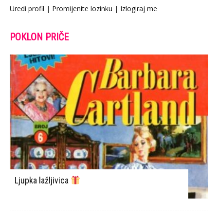
Uredi profil
|
Promijenite lozinku
|
Izlogiraj me
POKLON PRIČE
Ljupka lažljivica