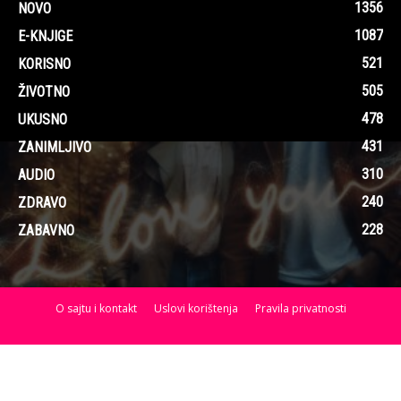
1356
NOVO
1087
E-KNJIGE
521
KORISNO
505
ŽIVOTNO
478
UKUSNO
431
ZANIMLJIVO
310
AUDIO
240
ZDRAVO
228
ZABAVNO
O sajtu i kontakt
Uslovi korištenja
Pravila privatnosti