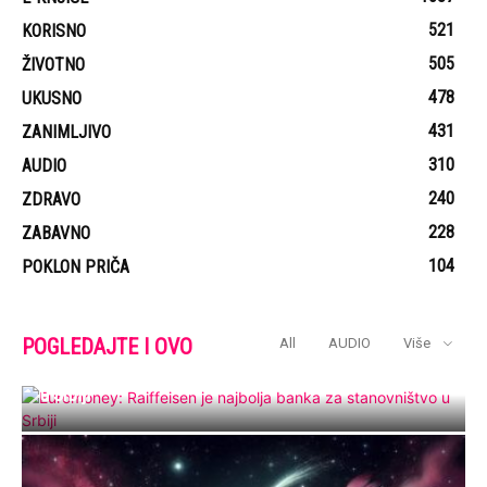
521
KORISNO
505
ŽIVOTNO
478
UKUSNO
431
ZANIMLJIVO
310
AUDIO
240
ZDRAVO
228
ZABAVNO
104
POKLON PRIČA
POGLEDAJTE I OVO
All
AUDIO
Više
Euromoney: Raiffeisen je najbolja banka za stanovništvo
u Srbiji