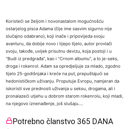
Koristeći se željom i novonastalom mogućnošću
ostarjelog pisca Adama (čije ime sasvim sigurno nije
slučajno odabrano), koji inače i pripovijeda svoju
avanturu, da dobije novo i lijepo tijelo, autor provlači
svoju, takođe, uvijek prisutnu devizu, koja postoji i u
“Budi iz predgrađa”, kao i “Crnom albumu”, a to je-seks,
droga i rokenrol. Adam sa opredjeljuje za mlado, zgodno
tijelo 25-godišnjaka i kreće na put, prepuštajući se
hedonističkom uživanju. Proputuje Evropu, namjeran da
iskoristi sve prednosti uživanja u seksu, drogama, ali i
pronalazeći utjehu u dobrom starom rokenrolu, koji mladi,
na njegovo iznenađenje, još slušaju….
Potrebno članstvo 365 DANA