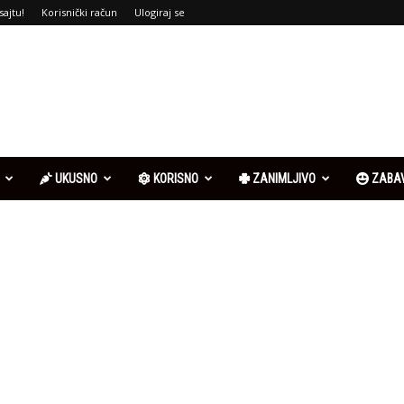
sajtu!
Korisnički račun
Ulogiraj se
UKUSNO
KORISNO
ZANIMLJIVO
ZABA