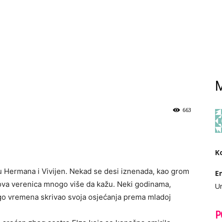
M
663
K
 Hermana i Vivijen. Nekad se desi iznenada, kao grom
E
egova verenica mnogo više da kažu. Neki godinama,
Ur
ugo vremena skrivao svoja osjećanja prema mladoj
P