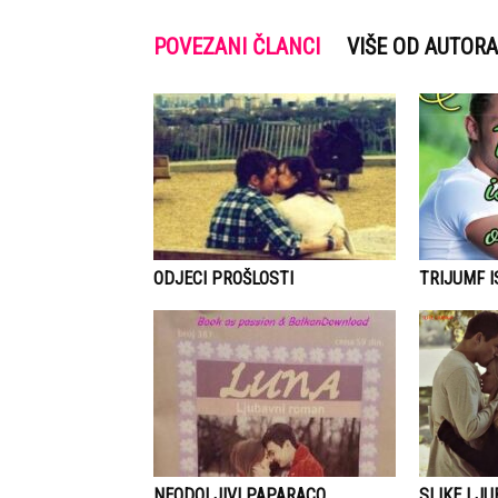
POVEZANI ČLANCI
VIŠE OD AUTORA
ODJECI PROŠLOSTI
TRIJUMF 
NEODOLJIVI PAPARACO
SLIKE LJU