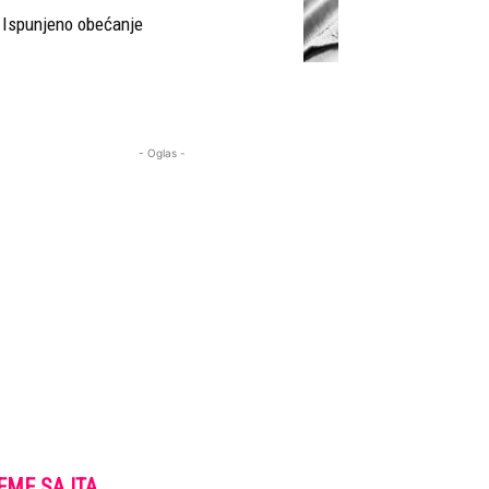
Ispunjeno obećanje
- Oglas -
EME SAJTA