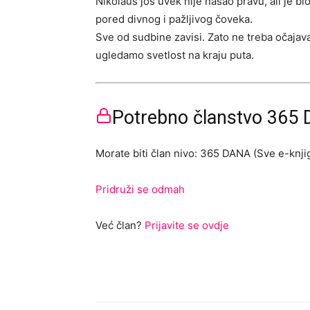
Nikolaus još uvek nije našao pravu, ali je b
pored divnog i pažljivog čoveka.
Sve od sudbine zavisi. Zato ne treba očajava
ugledamo svetlost na kraju puta.
Potrebno članstvo 365 D
Morate biti član nivo: 365 DANA (Sve e-knjig
Pridruži se odmah
Već član?
Prijavite se ovdje