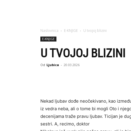
Naslovnica
E-KNJIGE
U tvojoj blizini
E-KNJIGE
U TVOJOJ BLIZINI
Od
Ljubica
-
20.03.2026
Nekad ljubav dođe neočekivano, kao između
iz vedra neba, ali o tome bi mogli Oto i nj
decenijama traže pravu ljubav. Ticijan je d
sestri. A, recimo, doktor