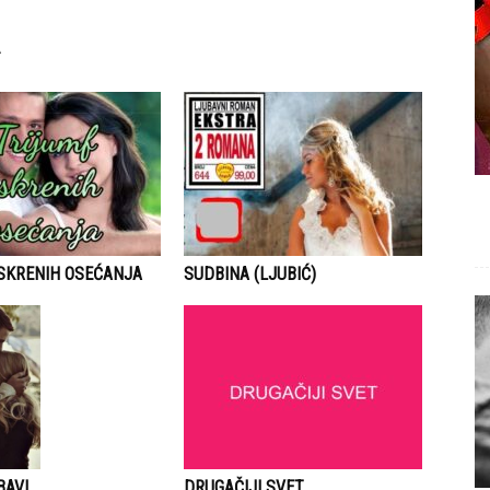
ISKRENIH OSEĆANJA
SUDBINA (LJUBIĆ)
DRUGAČIJI SVET
BAVI