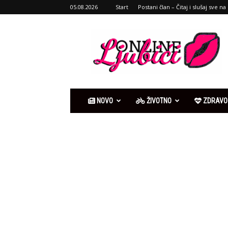
05.08.2026
Start
Postani član – Čitaj i slušaj sve na 
Ljubići
online
NOVO
ŽIVOTNO
ZDRAVO