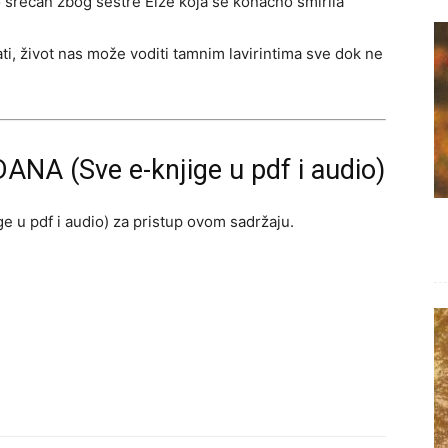
io srećan zbog sestre Elze koja se konačno smirila
ti, život nas može voditi tamnim lavirintima sve dok ne
ANA (Sve e-knjige u pdf i audio)
e u pdf i audio) za pristup ovom sadržaju.