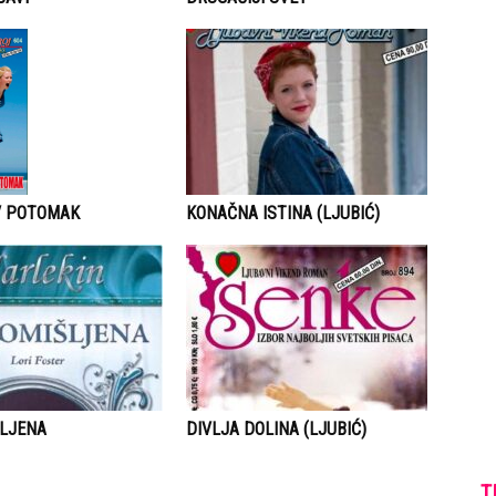
V POTOMAK
KONAČNA ISTINA (LJUBIĆ)
LJENA
DIVLJA DOLINA (LJUBIĆ)
T