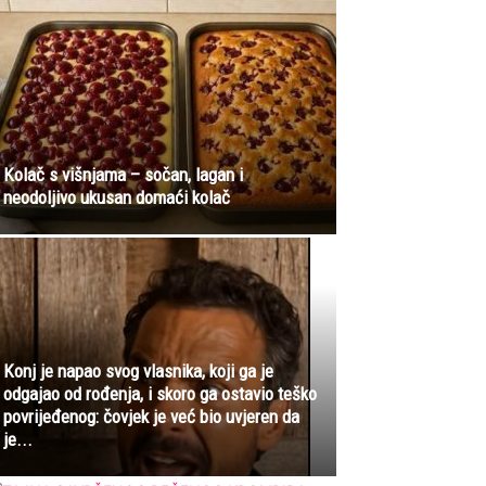
Kolač s višnjama – sočan, lagan i
neodoljivo ukusan domaći kolač
Konj je napao svog vlasnika, koji ga je
odgajao od rođenja, i skoro ga ostavio teško
povrijeđenog: čovjek je već bio uvjeren da
je...