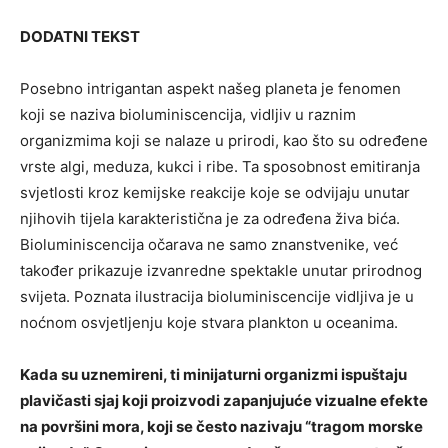
DODATNI TEKST
Posebno intrigantan aspekt našeg planeta je fenomen
koji se naziva bioluminiscencija, vidljiv u raznim
organizmima koji se nalaze u prirodi, kao što su određene
vrste algi, meduza, kukci i ribe. Ta sposobnost emitiranja
svjetlosti kroz kemijske reakcije koje se odvijaju unutar
njihovih tijela karakteristična je za određena živa bića.
Bioluminiscencija očarava ne samo znanstvenike, već
također prikazuje izvanredne spektakle unutar prirodnog
svijeta. Poznata ilustracija bioluminiscencije vidljiva je u
noćnom osvjetljenju koje stvara plankton u oceanima.
Kada su uznemireni, ti minijaturni organizmi ispuštaju
plavičasti sjaj koji proizvodi zapanjujuće vizualne efekte
na površini mora, koji se često nazivaju “tragom morske