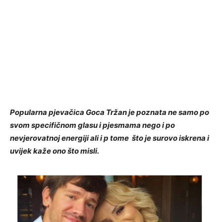
Popularna pjevačica Goca Tržan je poznata ne samo po
svom specifičnom glasu i pjesmama nego i po
nevjerovatnoj energiji ali i p tome što je surovo iskrena i
uvijek kaže ono što misli.