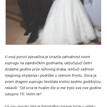
U ovoj poruci pjevačica je izrazila zahvalnost svom
suprugu na zajedničkim godinama, uključujući četiri
dodatne godine prije njihovog braka, ističući važnost
njegovog strpljenja i podrške u njenom životu. Goca je
svom dragom suprugu čestitala sretnu sedmu godišnjicu,
rekavši: “Od srca te hvalim što si me trpio sve ove godine
(ukupno 11). Volim te!”
Uz ovu poruku bila je fotografija izvrsne torte u obliku