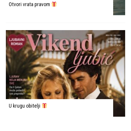
Otvori vrata pravom
U krugu obitelji