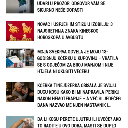
UDARI U PROZOR: ODGOVOR VAM SE
SIGURNO NEĆE DOPASTI
NOVAC I USPJEH IM STIŽU U IZOBILJU: 3
NAJSRETNIJA ZNAKA KINESKOG
HOROSKOPA U AVGUSTU
MOJA SVEKRVA ODVELA JE MOJU 13-
GODIŠNJU KĆERKU U KUPOVINU – VRATILA
SE S ODJEĆOM ZA BROJ MANJOM I NIJE
HTJELA NI OKUSITI VEČERU
KĆERKA TINEJDŽERKA OŠIŠALA JE SVOJU
DUGU KOSU KAKO BI MI NAPRAVILA PERIKU
NAKON HEMOTERAPIJE – A VEĆ SLJEDEĆEG
DANA NAZVAO ME NJEN NASTAVNIK I...
DA LI KOSU PERETE UJUTRU ILI UVEČE? AKO
TO RADITE U OVO DOBA, MASTI SE DUPLO