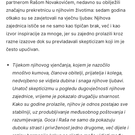
partnerom Rašom Novakovićem, nedavno su obilježili
značajnu prekretnicu u njihovim životima: sedam godina
otkako su se zavjetovali na vječnu ljubav. Njihova
zajednica ističe se ne samo kao tipičan brak, već i kao
izvor inspiracije za mnoge, jer su zajedno prolazili kroz
razne izazove dok su prevladavali skepticizam koji im je
često upućivan.
Tijekom njihovog vjenčanja, kojem je nazočilo
mnoštvo kumova, članova obitelji, prijatelja i kolega,
nedvojbeno se vidjela dubina i snaga njihove ljubavi.
Unatoč skepticizmu u pogledu dugovječnosti njihove
zajednice, vrijeme je pokazalo drugačiju stvarnost.
Kako su godine prolazile, njihov je odnos postajao sve
stabilniji, uz produbljivanje međusobnog poštovanja i
razumijevanja. Goca i Raša ne samo da pokazuju
duboku strast i privrženost jedno drugome, već dijele i