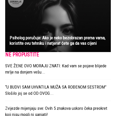
Psiholog poručuje: Ako je neko bezobrazan prema vama,
koristite ovu tehniku i natjerat ćete ga da vas cijeni
NE PROPUSTITE
SVE ŽENE OVO MORAJU ZNATI: Kad vam se pojave blijede
mrlje na donjem vešu...
“U BUDVI SAM UHVATILA MUŽA SA ROĐENOM SESTROM”
Slošilo joj se od OD OVOG...
Zvijezde mijenjaju sve: Ovih 5 znakova uskoro čeka preokret
koji nisu mogli ni sanjati!