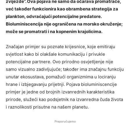
zvijezde”. Ova pojava ne samo da očarava promatrače,
već također funkcionira kao obrambena strategija za
plankton, odvraćajući potencijalne predatore.
Bioluminiscencija nije ograničena na morsko okruženje;
može se promatrati i na kopnenim krajolicima.
Značajan primjer su poznate krijesnice, koje emitiraju
svjetlost kako bi olakšale komunikaciju i privukle
potencijalne partnere. Ovo prirodno osvjetljenje nije
samo vizualno zadivljujuće; također ima značajnu funkciju
unutar ekosustava, pomažući organizmima u lociranju
hrane i izbjegavanju prijetnji. Pojava bioluminiscencije
primjer je jedne od brojnih izvanrednih karakteristika
prirode, služeći kao podsjetnik na izvanredna čuda života
i raznolikosti prisutne na našem planetu.
Preporučujemo