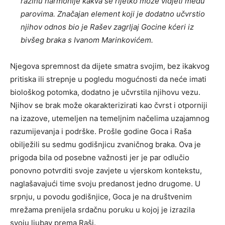
razinu harmonije kakva se rijetko može vidjeti među
parovima. Značajan element koji je dodatno učvrstio
njihov odnos bio je Rašev zagrljaj Gocine kćeri iz
bivšeg braka s Ivanom Marinkovićem.
Njegova spremnost da dijete smatra svojim, bez ikakvog
pritiska ili strepnje u pogledu mogućnosti da neće imati
biološkog potomka, dodatno je učvrstila njihovu vezu.
Njihov se brak može okarakterizirati kao čvrst i otporniji
na izazove, utemeljen na temeljnim načelima uzajamnog
razumijevanja i podrške. Prošle godine Goca i Raša
obilježili su sedmu godišnjicu zvaničnog braka. Ova je
prigoda bila od posebne važnosti jer je par odlučio
ponovno potvrditi svoje zavjete u vjerskom kontekstu,
naglašavajući time svoju predanost jedno drugome. U
srpnju, u povodu godišnjice, Goca je na društvenim
mrežama prenijela srdačnu poruku u kojoj je izrazila
svoju ljubav prema Raši.