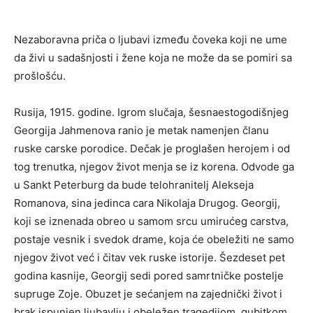
Nezaboravna priča o ljubavi između čoveka koji ne ume
da živi u sadašnjosti i žene koja ne može da se pomiri sa
prošlošću.
Rusija, 1915. godine. Igrom slučaja, šesnaestogodišnjeg
Georgija Jahmenova ranio je metak namenjen članu
ruske carske porodice. Dečak je proglašen herojem i od
tog trenutka, njegov život menja se iz korena. Odvode ga
u Sankt Peterburg da bude telohranitelj Alekseja
Romanova, sina jedinca cara Nikolaja Drugog. Georgij,
koji se iznenada obreo u samom srcu umirućeg carstva,
postaje vesnik i svedok drame, koja će obeležiti ne samo
njegov život već i čitav vek ruske istorije. Šezdeset pet
godina kasnije, Georgij sedi pored samrtničke postelje
supruge Zoje. Obuzet je sećanjem na zajednički život i
brak ispunjen ljubavlju i obeležen tragedijom, gubitkom