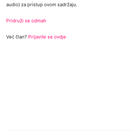
audio) za pristup ovom sadržaju.
Pridruži se odmah
Već član?
Prijavite se ovdje