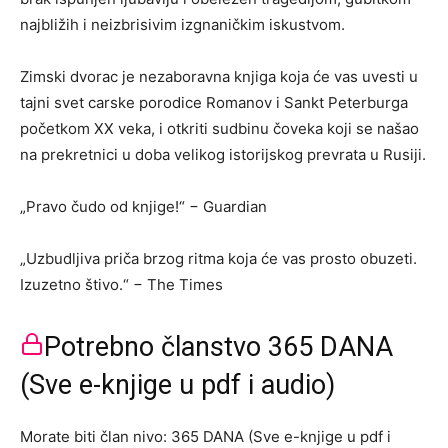
najbližih i neizbrisivim izgnaničkim iskustvom.
Zimski dvorac je nezaboravna knjiga koja će vas uvesti u
tajni svet carske porodice Romanov i Sankt Peterburga
početkom XX veka, i otkriti sudbinu čoveka koji se našao
na prekretnici u doba velikog istorijskog prevrata u Rusiji.
„Pravo čudo od knjige!“ − Guardian
„Uzbudljiva priča brzog ritma koja će vas prosto obuzeti.
Izuzetno štivo.“ − The Times
Potrebno članstvo 365 DANA
(Sve e-knjige u pdf i audio)
Morate biti član nivo: 365 DANA (Sve e-knjige u pdf i