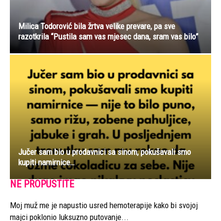
Milica Todorović bila žrtva velike prevare, pa sve
razotkrila “Pustila sam vas mjesec dana, sram vas bilo”
Jučer sam bio u prodavnici sa sinom, pokušavali smo
kupiti namirnice…
NE PROPUSTITE
Moj muž me je napustio usred hemoterapije kako bi svojoj
majci poklonio luksuzno putovanje...