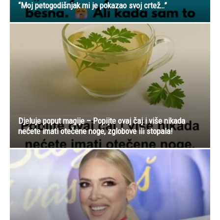
“Moj petogodišnjak mi je pokazao svoj crtež…”
Djeluje poput magije – Popijte ovaj čaj i više nikada
nećete imati otečene noge, zglobove ili stopala!