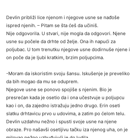
Devlin približi lice njenom i njegove usne se nađoše
ispred njenih. – Pitam se šta ćeš da učiniš.
Nije odgovorila. U stvari, nije mogla da odgovori. Njene
usne su počele da drhte od želje. Ona ih napući za
poljubac. U tom trenutku njegove usne dodirnuše njene i
on poče da je ljubi kratkim, brzim poljupcima.
-Moram da iskoristim svoju šansu. Iskušenje je preveliko
da bih mogao da mu se oduprem.
Njegove usne se ponovo spojiše s njenim. Bio je
presrećan kada je osetio da i ona učestvuje u poljupcu
kao i on, da zajedno istražuju jedno drugo. Erin oseti
slatku drhtavicu prvo u udovima, a zatim po ćelom telu.
Devlin uzdahnu nežno i spusti svoje usne na njene
obraze. Pro našavši osetijivu tačku iza njenog uha, on je
milovao nežno uzbuđujući je do ludila.