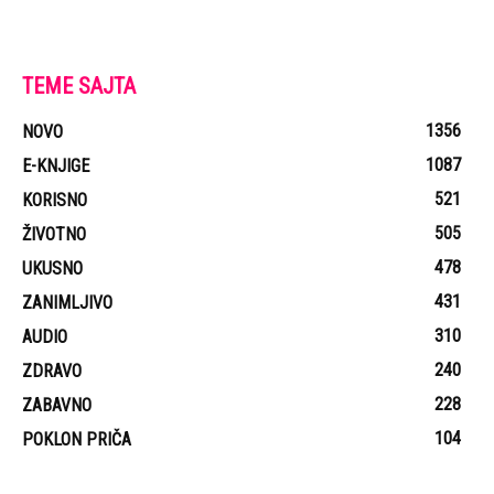
TEME SAJTA
1356
NOVO
1087
E-KNJIGE
521
KORISNO
505
ŽIVOTNO
478
UKUSNO
431
ZANIMLJIVO
310
AUDIO
240
ZDRAVO
228
ZABAVNO
104
POKLON PRIČA