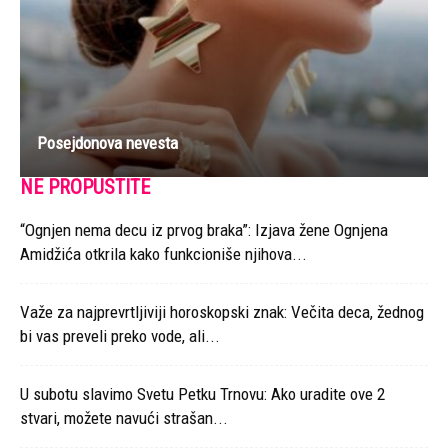
Posejdonova nevesta
NE PROPUSTITE
“Ognjen nema decu iz prvog braka”: Izjava žene Ognjena
Amidžića otkrila kako funkcioniše njihova...
Važe za najprevrtljiviji horoskopski znak: Večita deca, žednog
bi vas preveli preko vode, ali...
U subotu slavimo Svetu Petku Trnovu: Ako uradite ove 2
stvari, možete navući strašan...