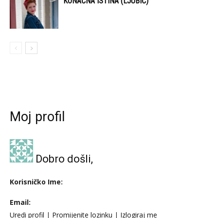
KONAČNA ISTINA (LJUBIĆ)
Moj profil
Dobro došli,
Korisničko Ime:
Email:
Uredi profil
|
Promijenite lozinku
|
Izlogiraj me