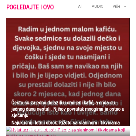
POGLEDAJTE I OVO
All
AUDIO
Više
Često su zajedno dolazili u omiljeni kafić, a onda su
jednog dana nestali. Njihov povratak mnogima je ostao u
sjećanju
Najukusniji letnji obrok: Rižoto sa slaninom i tikvicama
koji miriše na domaću kuhinju