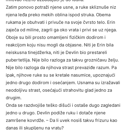
Zatim ponovo potraži njene usne, a ruke skliznuše niz
njena leđa preko mekih oblina ispod struka. Obema
rukama je obuhvati i privuče na svoje čvrsto telo. Erin
zaječa od miline, zagrli ga oko vrata i privi se uz njega.
Oboje su bili prosto omamljeni fizičkim dodirom i
reakcijom koju nisu mogli da objasne. Niti je Erin bila
neiskusna tinejdžerka, niti je Devlin bio prestareli
pubertetlija. Nije bilo razloga za takvu grozničavu želju.
Nije bilo razloga da njihova strast prevaziđe razum. Pa
ipak, njihove ruke su se kretale nasumice, upoznajući
jedno drugo dodirom i osećanjem. Usnama su izražavali
neodoljivu strast, osećajući strahovitu glad jedno za
drugim.
Onda se razdvojiše teško dišući i ostaše dugo zagledani
jedno u drugo. Devlin podiže ruku i dotače njene
zamršene kovrdže. – Da li uvek nosiš takvu frizuru kao
danas ili skupljenu na vratu?