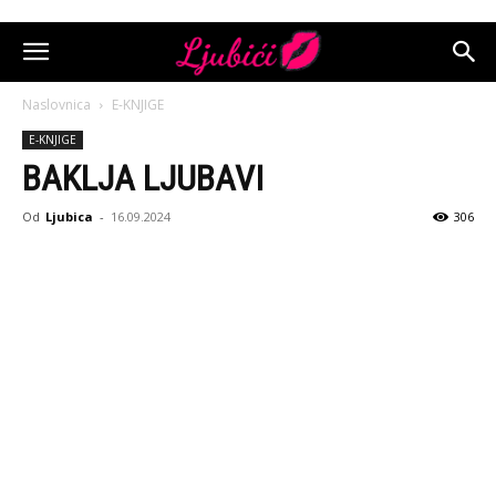
Naslovnica
E-KNJIGE
E-KNJIGE
BAKLJA LJUBAVI
Od
Ljubica
-
16.09.2024
306