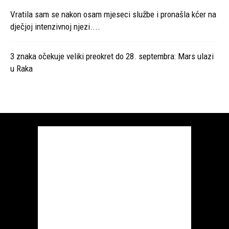
Vratila sam se nakon osam mjeseci službe i pronašla kćer na
dječjoj intenzivnoj njezi....
3 znaka očekuje veliki preokret do 28. septembra: Mars ulazi
u Raka