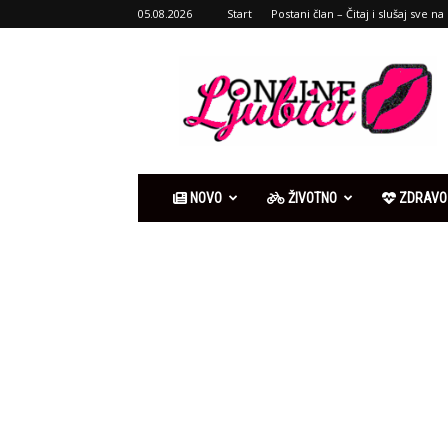
05.08.2026
Start
Postani član – Čitaj i slušaj sve na 
Ljubići
online
NOVO
ŽIVOTNO
ZDRAVO