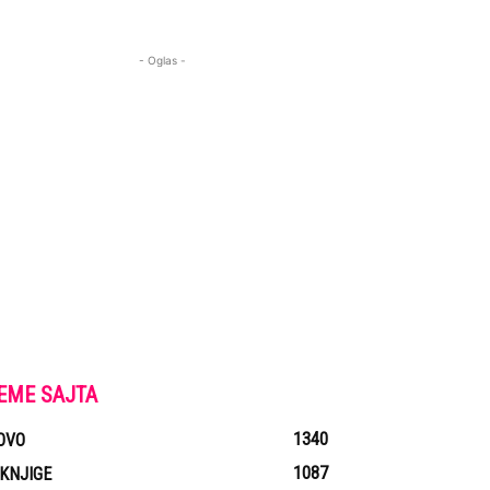
- Oglas -
EME SAJTA
1340
OVO
1087
-KNJIGE