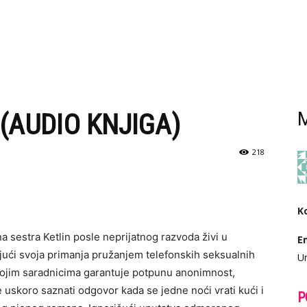
(AUDIO KNJIGA)
M
218
K
a sestra Ketlin posle neprijatnog razvoda živi u
E
ući svoja primanja pružanjem telefonskih seksualnih
Ur
svojim saradnicima garantuje potpunu anonimnost,
 uskoro saznati odgovor kada se jedne noći vrati kući i
P