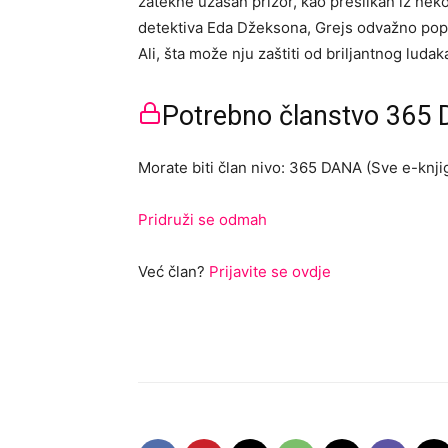
zatekne užasan prizor, kao preslikan iz ne
detektiva Eda Džeksona, Grejs odvažno pops
Ali, šta može nju zaštiti od briljantnog luda
Potrebno članstvo 365 D
Morate biti član nivo: 365 DANA (Sve e-knjig
Pridruži se odmah
Već član?
Prijavite se ovdje