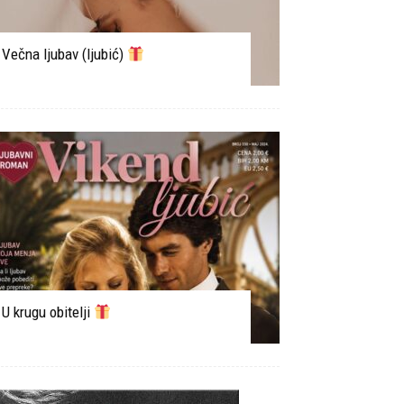
Večna ljubav (ljubić)
U krugu obitelji