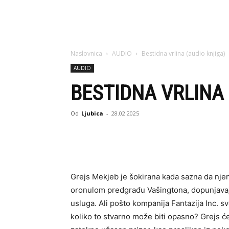
Naslovnica
AUDIO
Bestidna vrlina (audio knjiga)
AUDIO
BESTIDNA VRLINA 
Od
Ljubica
-
28.02.2025
Grejs Mekjeb je šokirana kada sazna da njen
oronulom predgrađu Vašingtona, dopunjavaj
usluga. Ali pošto kompanija Fantazija Inc. 
koliko to stvarno može biti opasno? Grejs će