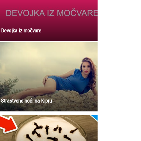
Devojka iz močvare
Strastvene noći na Kipru