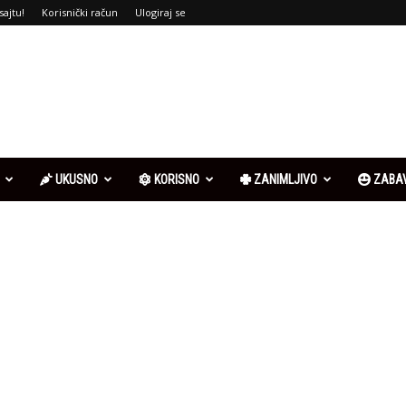
sajtu!
Korisnički račun
Ulogiraj se
UKUSNO
KORISNO
ZANIMLJIVO
ZABA