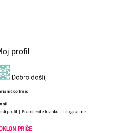
oj profil
Dobro došli,
orisničko Ime:
mail:
edi profil
|
Promijenite lozinku
|
Izlogiraj me
OKLON PRIČE