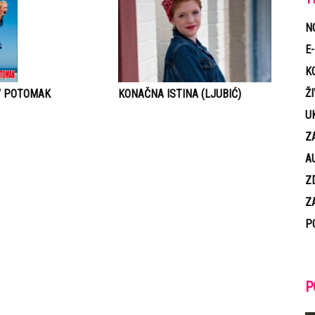
N
E
K
Ž
V POTOMAK
KONAČNA ISTINA (LJUBIĆ)
U
Z
A
Z
Z
P
P