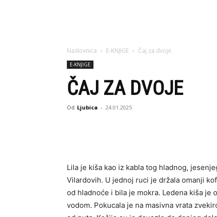
Naslovnica
E-KNJIGE
Čaj za dvoje
E-KNJIGE
ČAJ ZA DVOJE
Od
Ljubica
-
24.01.2025
Lila je kiša kao iz kabla tog hladnog, jese
Vilardovih. U jednoj ruci je držala omanji ko
od hladnoće i bila je mokra. Ledena kiša je o
vodom. Pokucala je na masivna vrata zvekiro