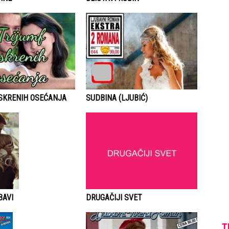
ISKRENIH OSEĆANJA
SUDBINA (LJUBIĆ)
DRUGAČIJI SVET
BAVI
T