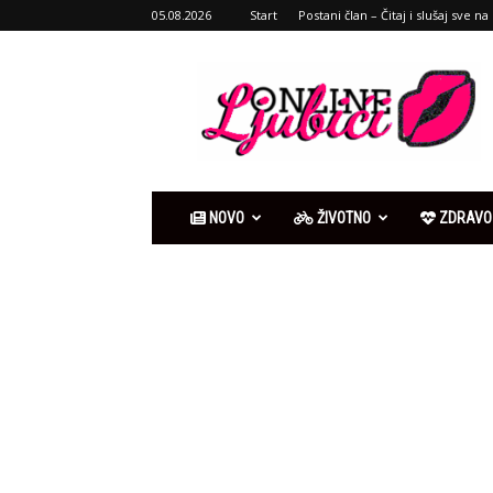
05.08.2026
Start
Postani član – Čitaj i slušaj sve na 
Ljubići
online
NOVO
ŽIVOTNO
ZDRAVO