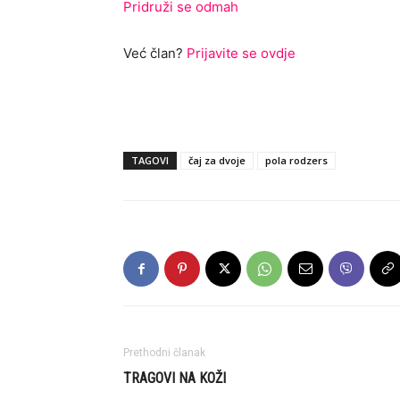
Pridruži se odmah
Već član?
Prijavite se ovdje
TAGOVI
čaj za dvoje
pola rodzers
Prethodni članak
TRAGOVI NA KOŽI