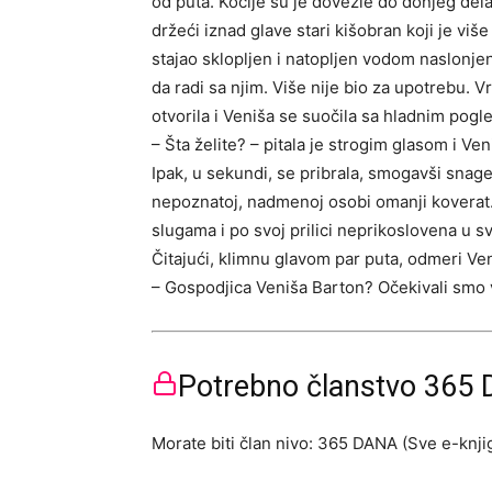
od puta. Kočije su je dovezle do donjeg dela
držeći iznad glave stari kišobran koji je vi
stajao sklopljen i natopljen vodom naslonjen
da radi sa njim. Više nije bio za upotrebu. 
otvorila i Veniša se suočila sa hladnim pogl
– Šta želite? – pitala je strogim glasom i Ve
Ipak, u sekundi, se pribrala, smogavši snage
nepoznatoj, nadmenoj osobi omanji koverat
slugama i po svoj prilici neprikoslovena u s
Čitajući, klimnu glavom par puta, odmeri Ve
– Gospodjica Veniša Barton? Očekivali smo v
Potrebno članstvo 365 D
Morate biti član nivo: 365 DANA (Sve e-knjig