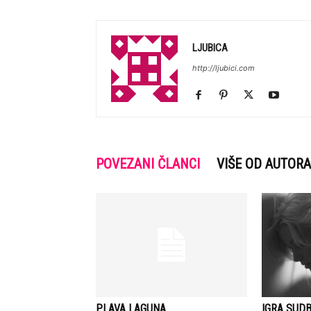
LJUBICA
http://ljubici.com
POVEZANI ČLANCI
VIŠE OD AUTORA
PLAVA LAGUNA
IGRA SUDB