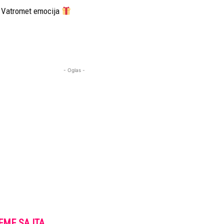
Vatromet emocija
- Oglas -
EME SAJTA