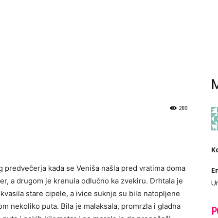
M
289
K
njeg predvečerja kada se Veniša našla pred vratima doma
E
fer, a drugom je krenula odlučno ka zvekiru. Drhtala je
Ur
kvasila stare cipele, a ivice suknje su bile natopljene
m nekoliko puta. Bila je malaksala, promrzla i gladna
P