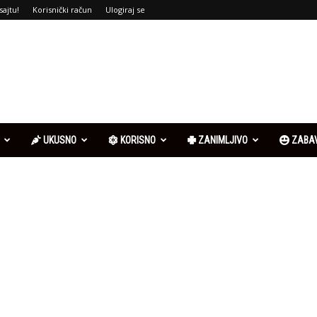
sajtu!
Korisnički račun
Ulogiraj se
UKUSNO
KORISNO
ZANIMLJIVO
ZABA