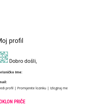
oj profil
Dobro došli,
orisničko Ime:
mail:
edi profil
|
Promijenite lozinku
|
Izlogiraj me
OKLON PRIČE