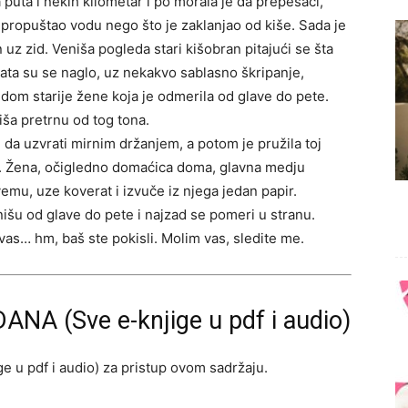
 puta i nekih kilometar i po morala je da prepešači,
še propuštao vodu nego što je zaklanjao od kiše. Sada je
 uz zid. Veniša pogleda stari kišobran pitajući se šta
Vrata su se naglo, uz nekakvo sablasno škripanje,
edom starije žene koja je odmerila od glave do pete.
niša pretrnu od tog tona.
 da uzvrati mirnim držanjem, a potom je pružila toj
. Žena, očigledno domaćica doma, glavna medju
vemu, uze koverat i izvuče iz njega jedan papir.
nišu od glave do pete i najzad se pomeri u stranu.
as… hm, baš ste pokisli. Molim vas, sledite me.
ANA (Sve e-knjige u pdf i audio)
e u pdf i audio) za pristup ovom sadržaju.