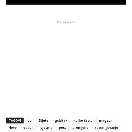
Preporučeno
TAGOVI
bol
Dijete
gubitak
koliko često
magazin
Novo
odabir
pjesma
post
promjene
razumijevanje