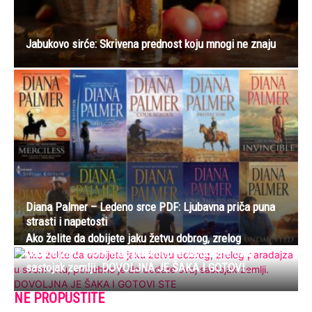
Jabukovo sirće: Skrivena prednost koju mnogi ne znaju
Diana Palmer – Ledeno srce PDF: Ljubavna priča puna
strasti i napetosti
Ako želite da dobijete jaku žetvu dobrog, zrelog
paradajza u svom vrtu, potrebno je da dodate ovaj
sastojak zemlji. DOVOLJNA JE ŠAKA I GOTOVI...
NE PROPUSTITE