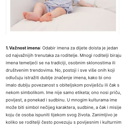
1. Važnost imena
: Odabir imena za dijete doista je jedan
od najvažnijih trenutaka za roditelje. Mnogi roditelji biraju
imena temeljeći se na tradiciji, osobnim sklonostima ili
društvenim trendovima. No, postoji i sve više onih koji
odlučuju istražiti dublje značenje imena, kako bi ono
imalo dublju povezanost s obiteljskom poviješću ili čak s
nekom simbolikom. Ime nije samo etiketa; ono nosi priču,
povijest, a ponekad i sudbinu. U mnogim kulturama ime
može biti simbol nečijeg karaktera, sudbine, a čak i misije
koju će osoba ispuniti tijekom svog života. Zanimljivo je
koliko se roditelji često povezuju s povijesnim i kulturnim