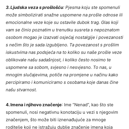
3. Ljudska veza s prošlošću
: Pjesma koju ste spomenuli
može simbolizirati snažne uspomene na prošle odnose ili
emocionalne veze koje su ostavile dubok trag. Glas koji
vam se činio poznatim u trenutku susreta s nepoznatom
osobom mogao je izazvati osjećaj nostalgije i povezanosti
s nečim što je sada izgubljeno. Ta povezanost s prošlim
iskustvima nas podsjeća na to koliko su naše prošle veze
oblikovale našu sadašnjost, i koliko često nosimo te
uspomene sa sobom, svjesno i nesvjesno. To nas, u
mnogim slučajevima, potiče na promjene u načinu kako
percipiramo i komuniciramo s osobama koje danas čine
našu stvarnost.
4. Imena i njihovo značenje
: Ime “Nenad”, kao što ste
spomenuli, nosi negativnu konotaciju u vezi s njegovim
značenjem, što može biti iznenađujuće za mnoge
roditelje koji ne istražuju dublje značenje imena koja