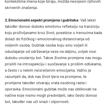
kontekstima imena koje biraju, možda nesvjesni njihovih
skrivenih značenja.
2. Emocionalni aspekt promjena i gubitaka
: Vaš tekst
također donosi duboko emotivnu refleksiju na tranziciju
koju proživljavamo kroz život, posebice u trenucima kada
dolazi do fizičkog i emocionalnog distanciranja od
voljenih osoba. Gubitak osobe koju smo voljeli ili
odustajanje od održavanja veze na daljinu, uvijek nosi
duboku unutarnju bol. Takve životne promjene nas mogu
prisiliti na introspekciju i suočavanje s prošlim odlukama,
a često i s nekim neizrečenim emocijama. Važno je
razumjeti da, dok nas život tjera na promjene, te
promjene također otvaraju vrata osobnog rasta i
oporavka. Emocionalni gubitak može nas oblikovati na
načine koje nismo mogli predvidjeti, iako često donosi
bol, također nas uči snazi i otpornosti.