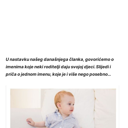
U nastavku našeg današnjega članka, govorićemo o
imenima koje neki roditelji daju svojoj djeci. Slijedi i
priča o jednom imenu, koje je i više nego posebno…