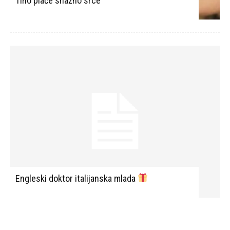
Tiho plače snažno srce
Engleski doktor italijanska mlada