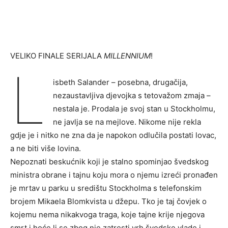
VELIKO FINALE SERIJALA
MILLENNIUM
!
L
isbeth Salander – posebna, drugačija,
nezaustavljiva djevojka s tetovažom zmaja –
nestala je. Prodala je svoj stan u Stockholmu,
ne javlja se na mejlove. Nikome nije rekla
gdje je i nitko ne zna da je napokon odlučila postati lovac,
a ne biti više lovina.
Nepoznati beskućnik koji je stalno spominjao švedskog
ministra obrane i tajnu koju mora o njemu izreći pronađen
je mrtav u parku u središtu Stockholma s telefonskim
brojem Mikaela Blomkvista u džepu. Tko je taj čovjek o
kojemu nema nikakvoga traga, koje tajne krije njegova
smrt i hoće li se zbog nje zatresti vrh švedske vlade i