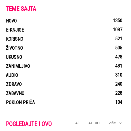
TEME SAJTA
1350
NOVO
1087
E-KNJIGE
521
KORISNO
505
ŽIVOTNO
478
UKUSNO
431
ZANIMLJIVO
310
AUDIO
240
ZDRAVO
228
ZABAVNO
104
POKLON PRIČA
POGLEDAJTE I OVO
All
AUDIO
Više
Monika Beluči na kakvu nismo navikli: Pojavila se na