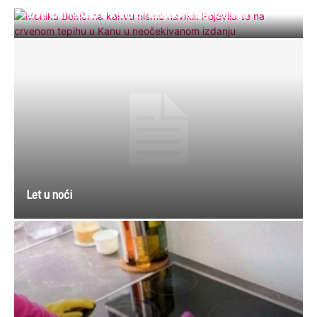
crvenom tepihu u Kanu u neočekivanom izdanju
Let u noći