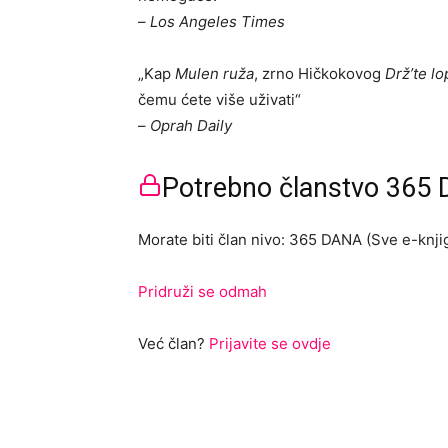
–
Los Angeles Times
„Kap
Mulen ruža
, zrno Hičkokovog
Drž’te l
čemu ćete više uživati“
–
Oprah Daily
Potrebno članstvo 365 D
Morate biti član nivo: 365 DANA (Sve e-knjig
Pridruži se odmah
Već član?
Prijavite se ovdje