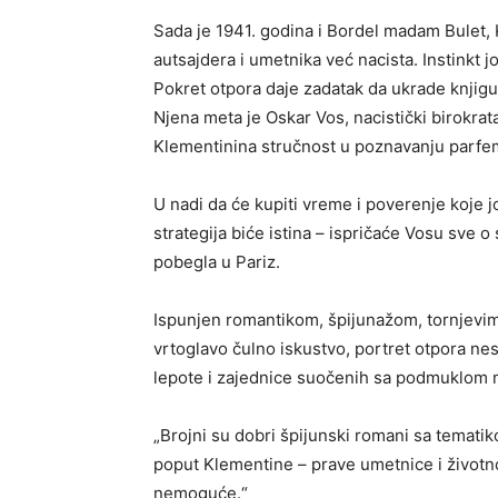
Sada je 1941. godina i Bordel madam Bulet, 
autsajdera i umetnika već nacista. Instinkt jo
Pokret otpora daje zadatak da ukrade knjig
Njena meta je Oskar Vos, nacistički birokrat
Klementinina stručnost u poznavanju parfe
U nadi da će kupiti vreme i poverenje koje j
strategija biće istina – ispričaće Vosu sve 
pobegla u Pariz.
Ispunjen romantikom, špijunažom, tornjevi
vrtoglavo čulno iskustvo, portret otpora ne
lepote i zajednice suočenih sa podmuklom
„Brojni su dobri špijunski romani sa temati
poput Klementine – prave umetnice i životn
nemoguće.“