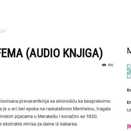
iga)
FEMA (AUDIO KNJIGA)
M
186
K
onisana prevarantkinja sa sklonošću ka besprekorno
E
la je u eri bel epoka na raskalašnom Menhetnu, tragala
Ur
začinskim pijacama u Marakešu i konačno se 1930.
ne ekstrakte mirisa za dame iz kabarea.
P