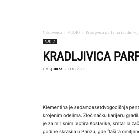
Naslovnica
AUDIO
Kradljivica parfema (audio knj
AUDIO
KRADLJIVICA PAR
Od
Ljubica
-
11.01.2025
Klementina je sedamdesetdvogodišnja penzi
krojenim odelima. Zločinačku karijeru gradi
je za mirisnim leptira Kostarike, krstarila 
godine skrasila u Parizu, gde flašira omilje