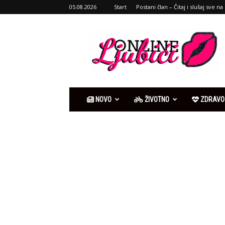
05.08.2026
Start
Postani član – Čitaj i slušaj sve na 
Ljubići
online
NOVO
ŽIVOTNO
ZDRAVO