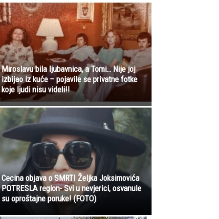
Miroslavu bila ljubavnica, a Tomi… Nije joj
izbijao iz kuće – pojavile se privatne fotke
koje ljudi nisu videli!!
Cecina objava o SMRTI Željka Joksimovića
POTRESLA region- Svi u nevjerici, osvanule
su oproštajne poruke! (FOTO)