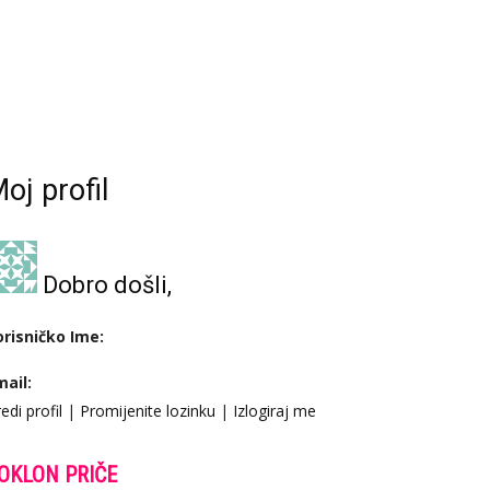
oj profil
Dobro došli,
orisničko Ime:
mail:
edi profil
|
Promijenite lozinku
|
Izlogiraj me
OKLON PRIČE