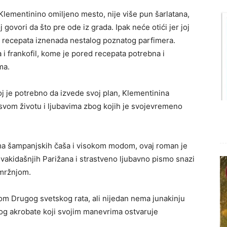
Klementinino omiljeno mesto, nije više pun šarlatana,
j govori da što pre ode iz grada. Ipak neće otići jer joj
u recepata iznenada nestalog poznatog parfimera.
a i frankofil, kome je pored recepata potrebna i
ma.
oj je potrebno da izvede svoj plan, Klementinina
o svom životu i ljubavima zbog kojih je svojevremeno
ma šampanjskih čaša i visokom modom, ovaj roman je
svakidašnjih Parižana i strastveno ljubavno pismo snazi
 mržnjom.
kom Drugog svetskog rata, ali nijedan nema junakinju
og akrobate koji svojim manevrima ostvaruje