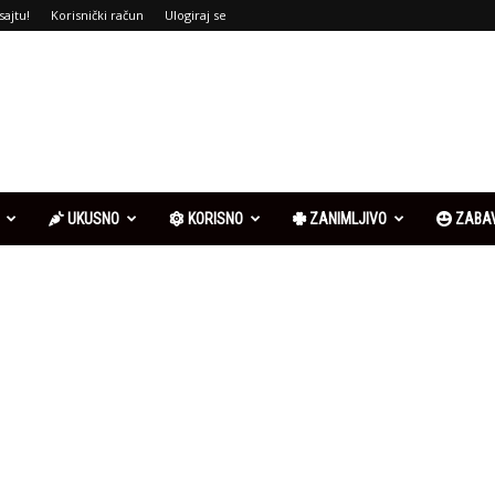
sajtu!
Korisnički račun
Ulogiraj se
UKUSNO
KORISNO
ZANIMLJIVO
ZABA