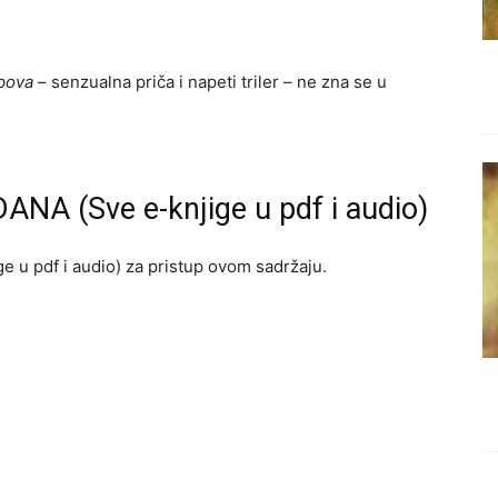
opova
– senzualna priča i napeti triler – ne zna se u
ANA (Sve e-knjige u pdf i audio)
e u pdf i audio) za pristup ovom sadržaju.