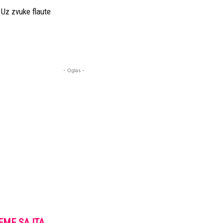
Uz zvuke flaute
- Oglas -
EME SAJTA