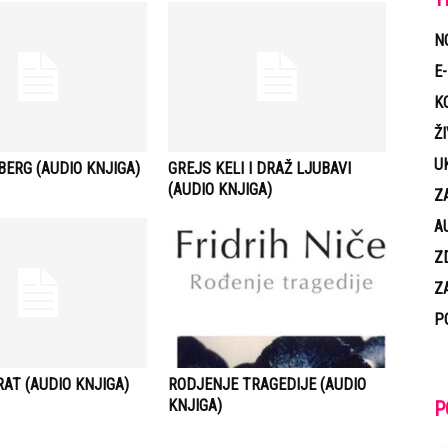
N
E
K
Ž
U
ERG (AUDIO KNJIGA)
GREJS KELI I DRAŽ LJUBAVI
(AUDIO KNJIGA)
Z
A
Z
Z
P
AT (AUDIO KNJIGA)
RODJENJE TRAGEDIJE (AUDIO
KNJIGA)
P