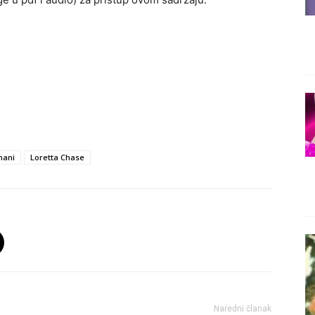
mani
Loretta Chase
Naredni članak