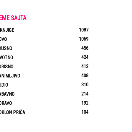
EME SAJTA
1087
-KNJIGE
1069
OVO
456
KUSNO
424
IVOTNO
412
ORISNO
408
ANIMLJIVO
310
UDIO
214
ABAVNO
192
DRAVO
104
OKLON PRIČA