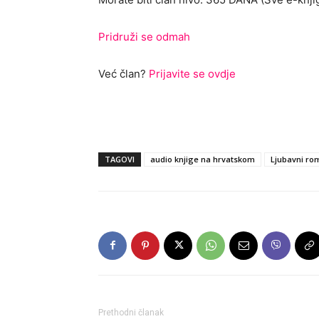
Pridruži se odmah
Već član?
Prijavite se ovdje
TAGOVI
audio knjige na hrvatskom
Ljubavni ro
Prethodni članak