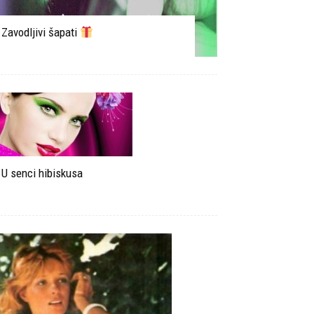
Zavodljivi šapati
U senci hibiskusa