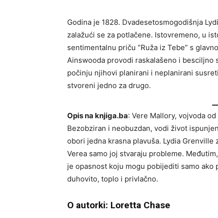
Godina je 1828. Dvadesetosmogodišnja Lydia
zalažući se za potlačene. Istovremeno, u 
sentimentalnu priču “Ruža iz Tebe” s glav
Ainswooda provodi raskalašeno i besciljno 
počinju njihovi planirani i neplanirani susre
stvoreni jedno za drugo.
Opis na knjiga.ba
: Vere Mallory, vojvoda o
Bezobziran i neobuzdan, vodi život ispunjen
obori jedna krasna plavuša. Lydia Grenville z
Verea samo joj stvaraju probleme. Međutim, 
je opasnost koju mogu pobijediti samo ak
duhovito, toplo i privlačno.
O autorki: Loretta Chase