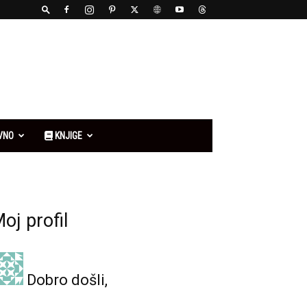
VNO
KNJIGE
oj profil
Dobro došli,