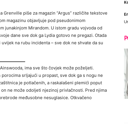
K
 Grenville piše za magazin “Argus” različite tekstove
E
istom magazinu objavljuje pod pseudonimom
Ur
nom junakinjom Mirandom. U istom gradu vojvoda od
svoje dane sve dok ga Lydia gotovo ne pregazi. Otada
P
ti uvijek na rubu incidenta – sve dok ne shvate da su
d Ainswooda, ima sve što čovjek može poželjeti.
 porocima srljajući u propast, sve dok ga s nogu ne
aštitnica je potlačenih, a raskalašeni plemići poput
on ne može odoljeti njezinoj privlačnosti. Pred njima
o prebrode međusobne nesuglasice. Otkvačeno