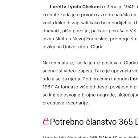
Loretta Lynda Chekani
rođena je 1949. g
krenule kada je u prvom razredu naučila da piš
znala kako ih zapisati kako bi ih podijelila.
dnevnik, piše poeziju, pa čak i pokušaje V
javnu školu u Novoj Engleskoj, pre nego što 
jezika na Univerzitetu Clark.
Nakon mature, radila je niz poslova u Clark
scenarist video-zapisa. Tako je upoznala vi
udala se za njega. Pod bračnim imenom
Lor
1987. Autorica je više od deset povijesnih 
su knjige osvojile brojne nagrade, uključuj
predstave i scenarije.
Potrebno članstvo 365 D
Morate biti član nivo: 365 DANA (Sve e-knjig