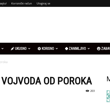
sajtu!
Korisnički račun
Ulogiraj se
UKUSNO
KORISNO
ZANIMLJIVO
ZABA
poroka
– VOJVODA OD POROKA
M
203