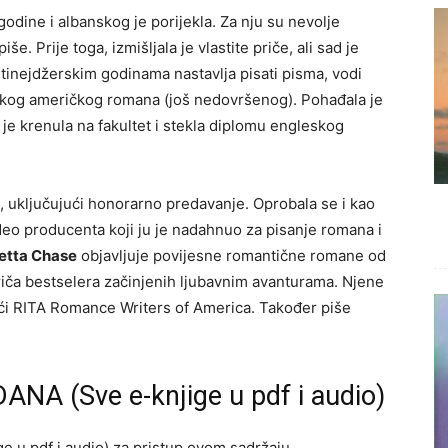
odine i albanskog je porijekla. Za nju su nevolje
e. Prije toga, izmišljala je vlastite priče, ali sad je
 U tinejdžerskim godinama nastavlja pisati pisma, vodi
elikog američkog romana (još nedovršenog). Pohađala je
je krenula na fakultet i stekla diplomu engleskog
u, uključujući honorarno predavanje. Oprobala se i kao
deo producenta koji ju je nadahnuo za pisanje romana i
etta Chase
objavljuje povijesne romantične romane od
priča bestselera začinjenih ljubavnim avanturama. Njene
ući RITA Romance Writers of America. Također piše
ANA (Sve e-knjige u pdf i audio)
e u pdf i audio) za pristup ovom sadržaju.