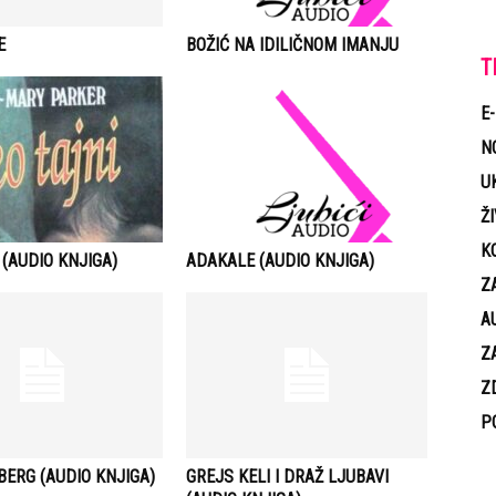
E
BOŽIĆ NA IDILIČNOM IMANJU
T
E
N
U
Ž
K
 (AUDIO KNJIGA)
ADAKALE (AUDIO KNJIGA)
Z
A
Z
Z
P
ERG (AUDIO KNJIGA)
GREJS KELI I DRAŽ LJUBAVI