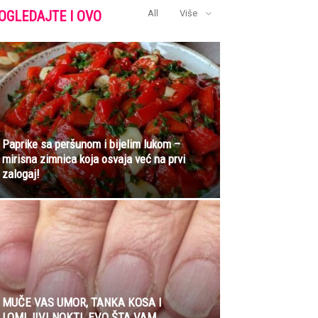
OGLEDAJTE I OVO
All
Više
Paprike sa peršunom i bijelim lukom –
mirisna zimnica koja osvaja već na prvi
zalogaj!
MUČE VAS UMOR, TANKA KOSA I
LOMLJIVI NOKTI, EVO ŠTA VAM