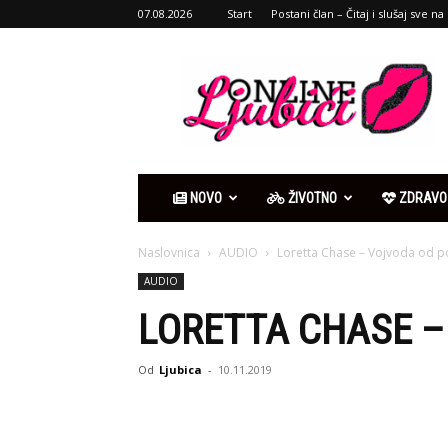
07.08.2026
Start
Postani član – Čitaj i slušaj sve na 
Ljubići
online
NOVO
ŽIVOTNO
ZDRAVO
Naslovnica
AUDIO
Loretta Chase – Vojvoda od 
AUDIO
LORETTA CHASE 
Od
Ljubica
-
10.11.2019