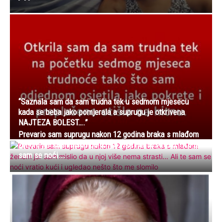
“Saznala sam da sam trudna tek u sedmom mjesecu
kada se beba jako pomjerala a suprugu je otkrivena
NAJTEZA BOLEST….”
Prevario sam suprugu nakon 12 godina braka s mlađom
ženom jer sam mislio da u njoj više nema strasti… Ali te
sam se noći...