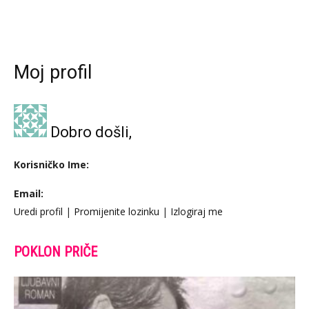
Moj profil
Dobro došli,
Korisničko Ime:
Email:
Uredi profil
|
Promijenite lozinku
|
Izlogiraj me
POKLON PRIČE