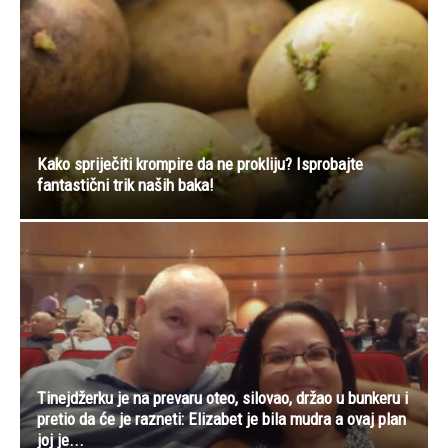
Kako spriječiti krompire da ne prokliju? Isprobajte
fantastični trik naših baka!
Tinejdžerku je na prevaru oteo, silovao, držao u bunkeru i
pretio da će je razneti: Elizabet je bila mudra a ovaj plan
joj je...