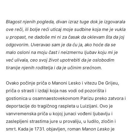
Blagost njenih pogleda, divan izraz tuge dok je izgovarala
ove reči, ili bolje reći uticaj moje sudbine koja me je vukla
u propast, ne dadoše mi ni za časak da oklevam šta da joj
odgovorim. Uveravao sam je da ću ja, ako hoće da se
malo osloni na moju čast i neizmernu ljubav koju mi je
već ulivala, ceo svoj život upotrebiti da je oslobodim
tiranije njenih roditelja i da je učinim srećnom.
Ovako počinje priča o Manoni Lesko i vitezu De Grijeu,
priča o strasti i izdaji koja nas vodi od pozorišta i
gostionica u osamnaestovekovnom Parizu preko zatvora i
deportacije do tragičnog raspleta u Luizijani. Ovo je
vanvremenska priča u kojoj junaci vođeni ljubavlju i
zaslepljeni strastima jure u provaliju, u ludilo, zločin i
smrt. Kada je 1731. objavljen, roman
Manon Lesko
je