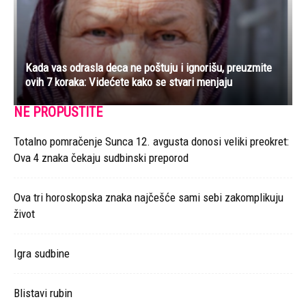
Kada vas odrasla deca ne poštuju i ignorišu, preuzmite
ovih 7 koraka: Videćete kako se stvari menjaju
NE PROPUSTITE
Totalno pomračenje Sunca 12. avgusta donosi veliki preokret:
Ova 4 znaka čekaju sudbinski preporod
Ova tri horoskopska znaka najčešće sami sebi zakomplikuju
život
Igra sudbine
Blistavi rubin