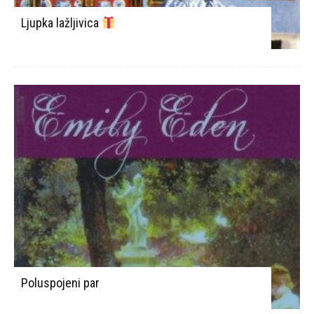
Ljupka lažljivica
Poluspojeni par