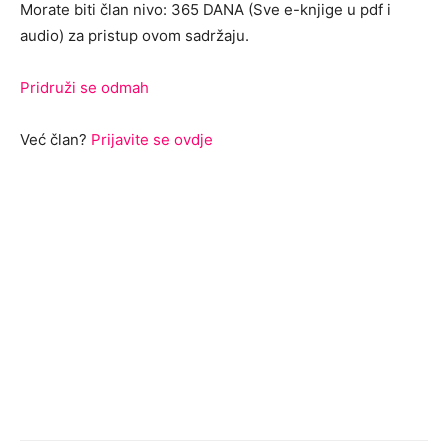
Morate biti član nivo: 365 DANA (Sve e-knjige u pdf i
audio) za pristup ovom sadržaju.
Pridruži se odmah
Već član?
Prijavite se ovdje