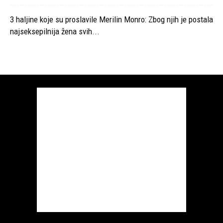
3 haljine koje su proslavile Merilin Monro: Zbog njih je postala
najseksepilnija žena svih...