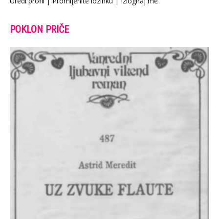
Uredi profil
|
Promijenite lozinku
|
Izlogiraj me
POKLON PRIČE