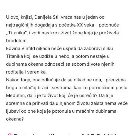
U ovoj knjizi, Danijela Stil vraća nas u jedan od
najtragičnijih događaja s početka XX veka – potonuće
,,Titanika”, i vodi nas kroz život žene koja je preživela
brodolom.
Edvina Vinfild nikada neće uspeti da zaboravi sliku
Titanika koji se uzdiže u nebo, a potom nestaje u
dubinama okeana odnoseći sa sobom živote njenih
roditelja i verenika.
Nakon toga, ona odlučuje da se nikad ne uda, i preuzima
brigu o mlađoj braći i sestrama, kao i o porodičnom poslu.
Međutim, da li je to život koji će je usrećiti? Da li je
spremna da prihvati da u njenom životu zaista nema veće
ljubavi od one koja je potonula u mračnim dubinama
okeana?