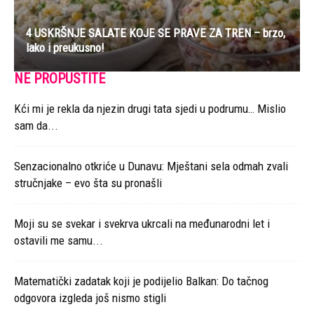
4 USKRŠNJE SALATE KOJE SE PRAVE ZA TREN – brzo,
lako i preukusno!
NE PROPUSTITE
Kći mi je rekla da njezin drugi tata sjedi u podrumu… Mislio
sam da...
Senzacionalno otkriće u Dunavu: Mještani sela odmah zvali
stručnjake – evo šta su pronašli
Moji su se svekar i svekrva ukrcali na međunarodni let i
ostavili me samu...
Matematički zadatak koji je podijelio Balkan: Do tačnog
odgovora izgleda još nismo stigli