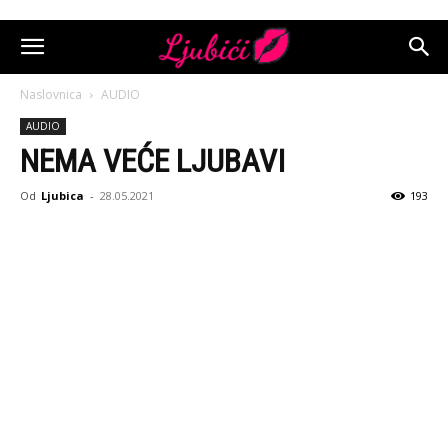
Naslovnica
AUDIO
AUDIO
NEMA VEĆE LJUBAVI
Od
Ljubica
-
28.05.2021
193