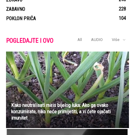
228
ZABAVNO
104
POKLON PRIČA
POGLEDAJTE I OVO
All
AUDIO
Više
Kako neutralisati miris bijelog luka: Ako ga ovako
konzumirate, niko neće primijetiti, a vi ćete ojačati
imunitet