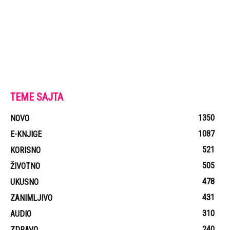
TEME SAJTA
1350
NOVO
1087
E-KNJIGE
521
KORISNO
505
ŽIVOTNO
478
UKUSNO
431
ZANIMLJIVO
310
AUDIO
240
ZDRAVO