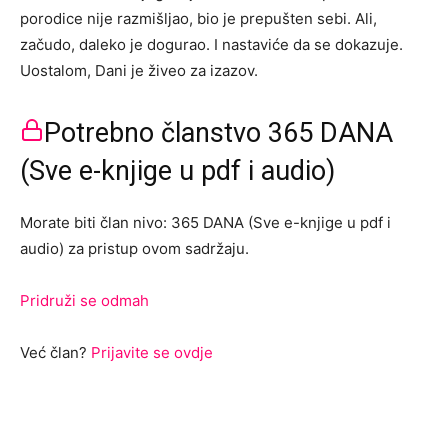
porodice nije razmišljao, bio je prepušten sebi. Ali,
začudo, daleko je dogurao. I nastaviće da se dokazuje.
Uostalom, Dani je živeo za izazov.
Potrebno članstvo 365 DANA
(Sve e-knjige u pdf i audio)
Morate biti član nivo: 365 DANA (Sve e-knjige u pdf i
audio) za pristup ovom sadržaju.
Pridruži se odmah
Već član?
Prijavite se ovdje