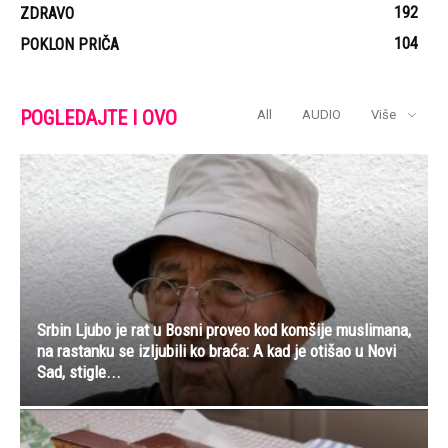
192
ZDRAVO
104
POKLON PRIČA
POGLEDAJTE I OVO
All
AUDIO
Više
Srbin Ljubo je rat u Bosni proveo kod komšije muslimana,
na rastanku se izljubili ko braća: A kad je otišao u Novi
Sad, stigle...