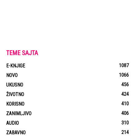
TEME SAJTA
1087
E-KNJIGE
1066
NOVO
456
UKUSNO
424
ŽIVOTNO
410
KORISNO
406
ZANIMLJIVO
310
AUDIO
214
ZABAVNO