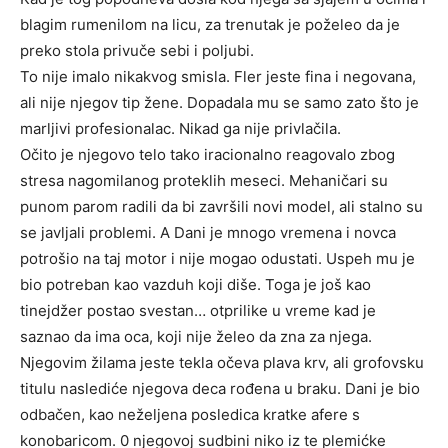
blagim rumenilom na licu, za trenutak je poželeo da je
preko stola privuče sebi i poljubi.
To nije imalo nikakvog smisla. Fler jeste fina i negovana,
ali nije njegov tip žene. Dopadala mu se samo zato što je
marljivi profesionalac. Nikad ga nije privlačila.
Očito je njegovo telo tako iracionalno reagovalo zbog
stresa nagomilanog proteklih meseci. Mehaničari su
punom parom radili da bi završili novi model, ali stalno su
se javljali problemi. A Dani je mnogo vremena i novca
potrošio na taj motor i nije mogao odustati. Uspeh mu je
bio potreban kao vazduh koji diše. Toga je još kao
tinejdžer postao svestan… otprilike u vreme kad je
saznao da ima oca, koji nije želeo da zna za njega.
Njegovim žilama jeste tekla očeva plava krv, ali grofovsku
titulu naslediće njegova deca rođena u braku. Dani je bio
odbačen, kao neželjena posledica kratke afere s
konobaricom. 0 njegovoj sudbini niko iz te plemićke