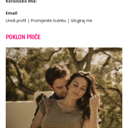
Korisničko Ime:
Email:
Uredi profil
|
Promijenite lozinku
|
Izlogiraj me
POKLON PRIČE