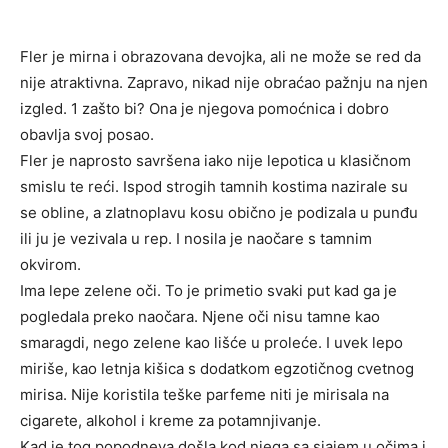
Fler je mirna i obrazovana devojka, ali ne može se red da
nije atraktivna. Zapravo, nikad nije obraćao pažnju na njen
izgled. 1 zašto bi? Ona je njegova pomoćnica i dobro
obavlja svoj posao.
Fler je naprosto savršena iako nije lepotica u klasičnom
smislu te reći. Ispod strogih tamnih kostima nazirale su
se obline, a zlatnoplavu kosu obično je podizala u punđu
ili ju je vezivala u rep. I nosila je naočare s tamnim
okvirom.
Ima lepe zelene oči. To je primetio svaki put kad ga je
pogledala preko naočara. Njene oči nisu tamne kao
smaragdi, nego zelene kao lišće u proleće. I uvek lepo
miriše, kao letnja kišica s dodatkom egzotičnog cvetnog
mirisa. Nije koristila teške parfeme niti je mirisala na
cigarete, alkohol i kreme za potamnjivanje.
Kad je tog popodneva došla kod njega sa sjajem u očima i