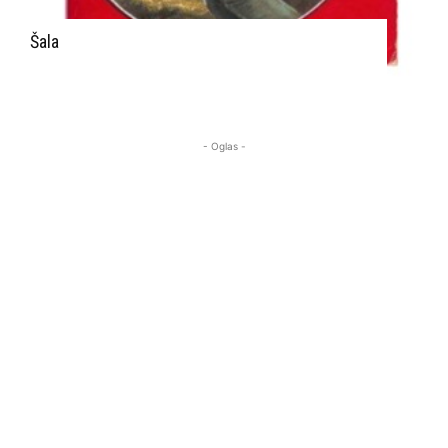
Šala
- Oglas -