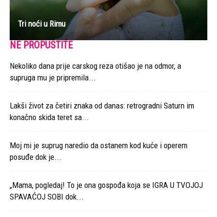
Tri noći u Rimu
NE PROPUSTITE
Nekoliko dana prije carskog reza otišao je na odmor, a
supruga mu je pripremila...
Lakši život za četiri znaka od danas: retrogradni Saturn im
konačno skida teret sa...
Moj mi je suprug naredio da ostanem kod kuće i operem
posuđe dok je...
„Mama, pogledaj! To je ona gospođa koja se IGRA U TVOJOJ
SPAVAĆOJ SOBI dok...