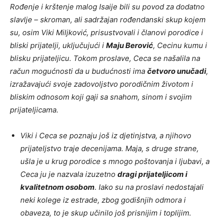
Rođenje i krštenje malog Isaije bili su povod za dodatno
slavlje – skroman, ali sadržajan rođendanski skup kojem
su, osim Viki Miljković, prisustvovali i članovi porodice i
bliski prijatelji, uključujući i
Maju Berović
, Cecinu kumu i
blisku prijateljicu. Tokom proslave, Ceca se našalila na
račun mogućnosti da u budućnosti ima
četvoro unučadi
,
izražavajući svoje zadovoljstvo porodičnim životom i
bliskim odnosom koji gaji sa snahom, sinom i svojim
prijateljicama.
Viki i Ceca se poznaju još iz djetinjstva, a njihovo
prijateljstvo traje decenijama. Maja, s druge strane,
ušla je u krug porodice s mnogo poštovanja i ljubavi, a
Ceca ju je nazvala izuzetno
dragi prijateljicom i
kvalitetnom osobom
. Iako su na proslavi nedostajali
neki kolege iz estrade, zbog godišnjih odmora i
obaveza, to je skup učinilo još prisnijim i toplijim.