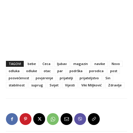
TAGOVI
bebe
Ceca
ljubav
magazin
navike
Novo
odluka
odluke
otac
par
podrška
porodica
post
posvećenost
povjerenje
prijatelji
prijateljstvo
Sin
stabilnost
suprug
Svijet
Vijesti
Viki Miljković
Zdravlje