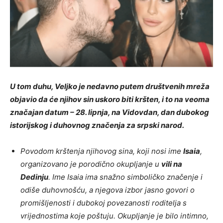
U tom duhu, Veljko je nedavno putem društvenih mreža
objavio da će njihov sin uskoro biti kršten, i to na veoma
značajan datum – 28. lipnja, na Vidovdan, dan dubokog
istorijskog i duhovnog značenja za srpski narod.
Povodom krštenja njihovog sina, koji nosi ime
Isaia
,
organizovano je porodično okupljanje u
vili na
Dedinju
. Ime Isaia ima snažno simboličko značenje i
odiše duhovnošću, a njegova izbor jasno govori o
promišljenosti i dubokoj povezanosti roditelja s
vrijednostima koje poštuju. Okupljanje je bilo intimno,