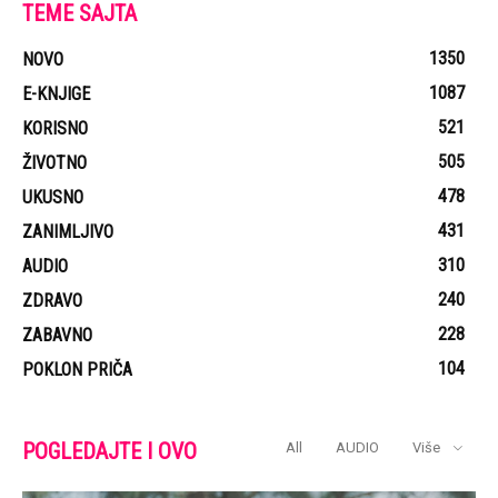
TEME SAJTA
1350
NOVO
1087
E-KNJIGE
521
KORISNO
505
ŽIVOTNO
478
UKUSNO
431
ZANIMLJIVO
310
AUDIO
240
ZDRAVO
228
ZABAVNO
104
POKLON PRIČA
POGLEDAJTE I OVO
All
AUDIO
Više