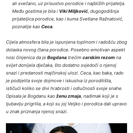
ali svečano, uz prisustvo porodice i najbližih prijatelja.
Među gostima je bila i
Viki Miljković
, dugogodišnja
prijateljica porodice, kao i kuma Svetlane Ražnatović,
poznatije kao
Ceca
.
Cijela atmosfera bila je ispunjena toplinom i radošću zbog
dolaska novog člana porodice. Posebno emotivan aspekt
nosi činjenica da je
Bogdana
trećim
carskim rezom
na
svijet donijela dječaka, što dodatno svjedoči o njenoj
snazi i predanosti majčinskoj ulozi. Ceca, kao baka, rado
je podijelila svoje dojmove i iskustva iz porodilišta,
ističući koliko se divi hrabrosti i odlučnosti svoje snahe.
Opisala je Bogdanu kao
ženu zmaja
, nadimak koji je s
ljubavlju prigrlila, a koji su joj Veljko i porodica dali upravo
u znak priznanja njenoj snazi.