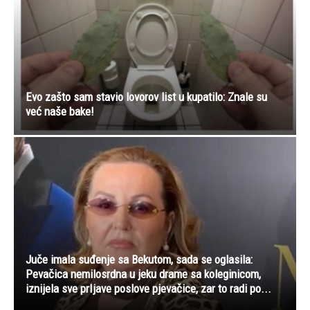
Evo zašto sam stavio lovorov list u kupatilo: Znale su
već naše bake!
Juče imala suđenje sa Bekutom, sada se oglasila:
Pevačica nemilosrdna u jeku drame sa koleginicom,
iznijela sve prIjave poslove pjevačice, zar to radi po...