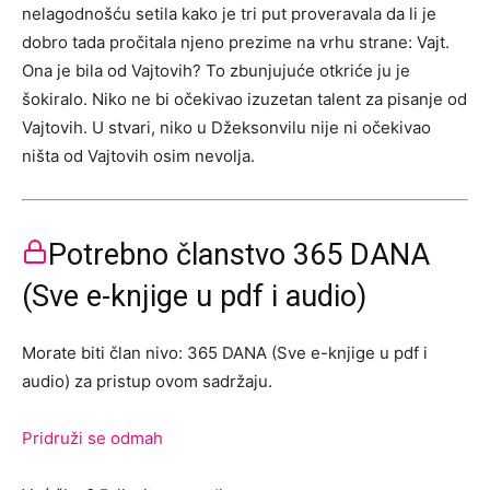
nelagodnošću setila kako je tri put proveravala da li je
dobro tada pročitala njeno prezime na vrhu strane: Vajt.
Ona je bila od Vajtovih? To zbunjujuće otkriće ju je
šokiralo. Niko ne bi očekivao izuzetan talent za pisanje od
Vajtovih. U stvari, niko u Džeksonvilu nije ni očekivao
ništa od Vajtovih osim nevolja.
Potrebno članstvo 365 DANA
(Sve e-knjige u pdf i audio)
Morate biti član nivo: 365 DANA (Sve e-knjige u pdf i
audio) za pristup ovom sadržaju.
Pridruži se odmah