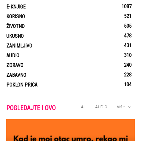
1087
E-KNJIGE
521
KORISNO
505
ŽIVOTNO
478
UKUSNO
431
ZANIMLJIVO
310
AUDIO
240
ZDRAVO
228
ZABAVNO
104
POKLON PRIČA
POGLEDAJTE I OVO
All
AUDIO
Više