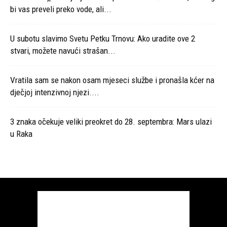
bi vas preveli preko vode, ali...
U subotu slavimo Svetu Petku Trnovu: Ako uradite ove 2
stvari, možete navući strašan...
Vratila sam se nakon osam mjeseci službe i pronašla kćer na
dječjoj intenzivnoj njezi....
3 znaka očekuje veliki preokret do 28. septembra: Mars ulazi
u Raka