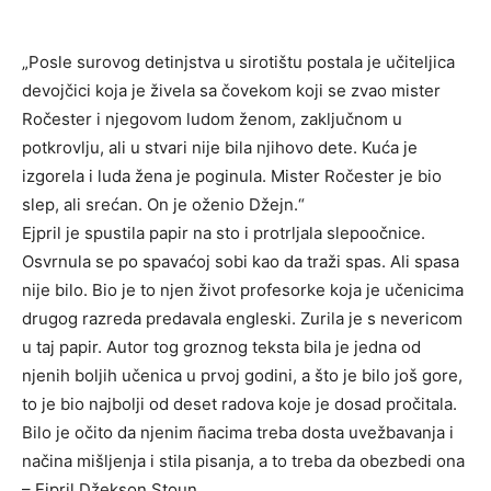
„Posle surovog detinjstva u sirotištu postala je učiteljica
devojčici koja je živela sa čovekom koji se zvao mister
Ročester i njegovom ludom ženom, zaključnom u
potkrovlju, ali u stvari nije bila njihovo dete. Kuća je
izgorela i luda žena je poginula. Mister Ročester je bio
slep, ali srećan. On je oženio Džejn.“
Ejpril je spustila papir na sto i protrljala slepoočnice.
Osvrnula se po spavaćoj sobi kao da traži spas. Ali spasa
nije bilo. Bio je to njen život profesorke koja je učenicima
drugog razreda predavala engleski. Zurila je s nevericom
u taj papir. Autor tog groznog teksta bila je jedna od
njenih boljih učenica u prvoj godini, a što je bilo još gore,
to je bio najbolji od deset radova koje je dosad pročitala.
Bilo je očito da njenim ñacima treba dosta uvežbavanja i
načina mišljenja i stila pisanja, a to treba da obezbedi ona
– Ejpril Džekson Stoun.