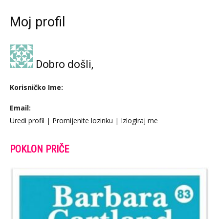
Moj profil
Dobro došli,
Korisničko Ime:
Email:
Uredi profil
|
Promijenite lozinku
|
Izlogiraj me
POKLON PRIČE