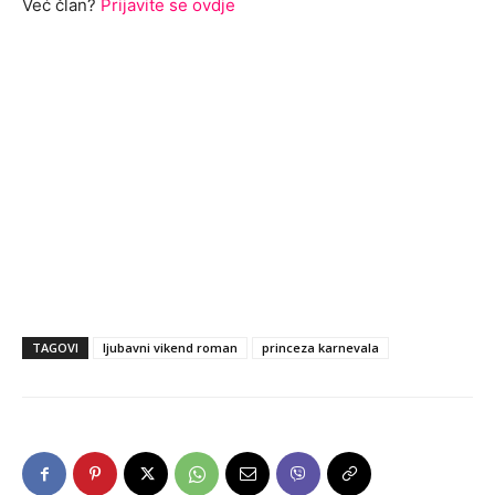
Već član?
Prijavite se ovdje
TAGOVI
ljubavni vikend roman
princeza karnevala