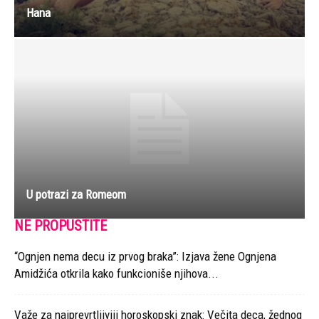
Hana
U potrazi za Romeom
NE PROPUSTITE
“Ognjen nema decu iz prvog braka”: Izjava žene Ognjena
Amidžića otkrila kako funkcioniše njihova...
Važe za najprevrtljiviji horoskopski znak: Večita deca, žednog