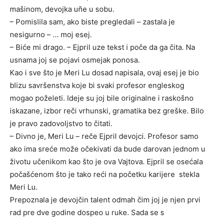
mašinom, devojka uñe u sobu.
– Pomislila sam, ako biste pregledali – zastala je
nesigurno – … moj esej.
– Biće mi drago. – Ejpril uze tekst i poče da ga čita. Na
usnama joj se pojavi osmejak ponosa.
Kao i sve što je Meri Lu dosad napisala, ovaj esej je bio
blizu savršenstva koje bi svaki profesor engleskog
mogao poželeti. Ideje su joj bile originalne i raskošno
iskazane, izbor reči vrhunski, gramatika bez greške. Bilo
je pravo zadovoljstvo to čitati.
– Divno je, Meri Lu – reče Ejpril devojci. Profesor samo
ako ima sreće može očekivati da bude darovan jednom u
životu učenikom kao što je ova Vajtova. Ejpril se osećala
počašćenom što je tako reći na početku karijere stekla
Meri Lu.
Prepoznala je devojčin talent odmah čim joj je njen prvi
rad pre dve godine dospeo u ruke. Sada se s