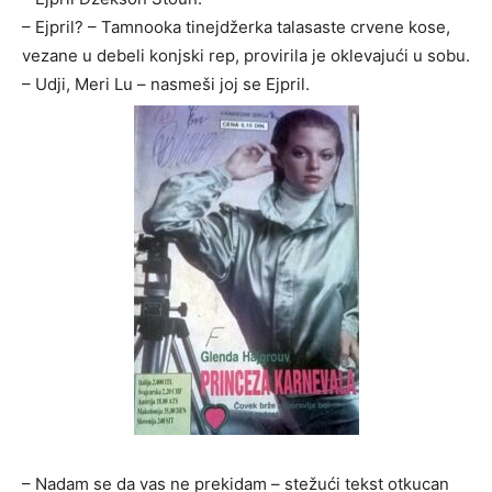
– Ejpril? – Tamnooka tinejdžerka talasaste crvene kose,
vezane u debeli konjski rep, provirila je oklevajući u sobu.
– Udji, Meri Lu – nasmeši joj se Ejpril.
– Nadam se da vas ne prekidam – stežući tekst otkucan