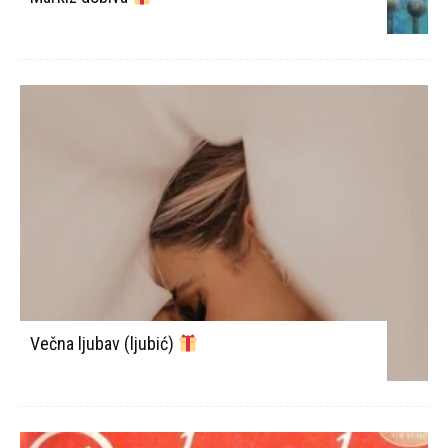
Večna ljubav (ljubić)