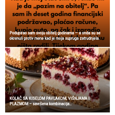
Podupirao sam svoju obitelj godinama — a onda su se
okrenuli protiv mene kad je moja supruga zatrudnjela.
KOLAČ SA KISELOM PAVLAKOM, VIŠNJAMA I
PLAZMOM – savršena kombinacija…