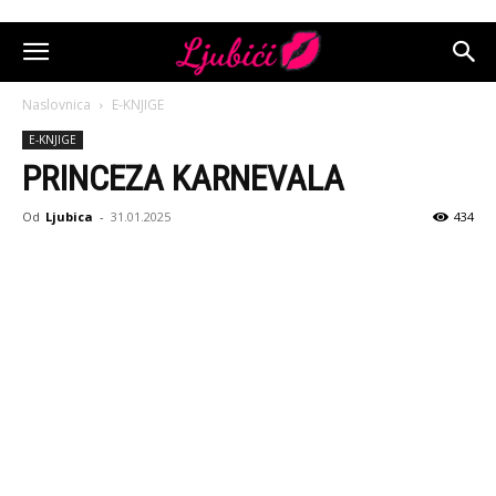
Naslovnica
E-KNJIGE
E-KNJIGE
PRINCEZA KARNEVALA
Od
Ljubica
-
31.01.2025
434