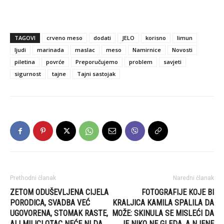
TAGOVI
crveno meso
dodati
JELO
korisno
limun
ljudi
marinada
maslac
meso
Namirnice
Novosti
piletina
povrće
Preporučujemo
problem
savjeti
sigurnost
tajne
Tajni sastojak
Prethodni članak
Naredni članak
ZETOM ODUŠEVLJENA CIJELA
FOTOGRAFIJE KOJE BI
PORODICA, SVADBA VEĆ
KRALJICA KAMILA SPALILA DA
UGOVORENA, STOMAK RASTE,
MOŽE: SKINULA SE MISLEĆI DA
ALI MILICI OTAC NEĆE NI DA
JE NIKO NE GLEDA, A NJENE