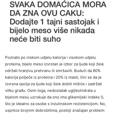
Poznato po niskom udjelu kalorija i visokom udjelu
proteina, bijelo meso izvrstan je izbor za ljude koji žele
održati hranjivu prehranu ili smršaviti. Budući da 80%
kalorija potječe iz proteina i 20% iz masti, čini se da je
izvrsna opcija za ljude koji žele dobiti mišiće i zadržati
vitku građu. Osim toga, nedostatak ugljikohidrata u
bijelom mesu uzrokuje da ono ima glikemijski indeks 0,
što je idealno za osobe s inzulinskom rezistencijom. No,
usprkos brojnim dobrobitima, postoji značajan problem: