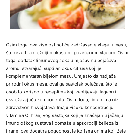
Osim toga, ova kiselost potiče zadržavanje vlage u mesu,
što rezultira nježnijim okusom i povećanom vlagom. Osim
toga, dodatak limunovog soka u mješavinu pojačava
aromu, stvarajući suptilan okus citrusa koji je
komplementaran bijelom mesu. Umjesto da nadjača
prirodni okus mesa, ovaj ga sastojak pojačava, što je
osobito korisno u receptima koji zahtijevaju laganu i
osvježavajuću komponentu. Osim toga, limun ima niz
zdravstvenih svojstava. Imaju visoku koncentraciju
vitamina C, hranjivog sastojka koji je značajan u jačanju
imunološkog sustava i pomaže u apsorpciji željeza iz
hrane, ova dodatna pogodnost je korisna onima koji žele