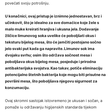
povećati svoju potrošnju.
U konačnici, ovaj pristup je iznimno jednostavan, brz i
učinkovit, što je idealno za sve domaćice koje žele s
malo muke kreirati hranjiva i ukusna jela. Dodavanje
žličice limunovog soka uvelike će poboljšati okus i
teksturu bijelog mesa, što će jamčiti postojano sočno
jelo svaki put kada ga napravite. Limunov sok ima
dvojaku svrhu; osim što održava sočnost mesa i
poboljšava okus bijelog mesa, posjeduje i prirodna
antibakterijska svojstva. Kao takav, potiče eliminaciju
potencijalno štetnih bakterija koje mogu biti prisutne na
površini mesa, što poboljšava njegovu sigurnost za
konzumaciju.
Ovaj skromni sastojak istovremeno je ukusan i sočan, a
pomaže iu održavanju higijenskih standarda tijekom