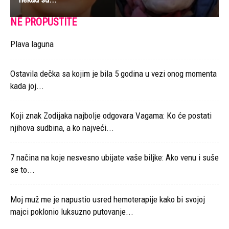
NE PROPUSTITE
Plava laguna
Ostavila dečka sa kojim je bila 5 godina u vezi onog momenta
kada joj...
Koji znak Zodijaka najbolje odgovara Vagama: Ko će postati
njihova sudbina, a ko najveći...
7 načina na koje nesvesno ubijate vaše biljke: Ako venu i suše
se to...
Moj muž me je napustio usred hemoterapije kako bi svojoj
majci poklonio luksuzno putovanje...