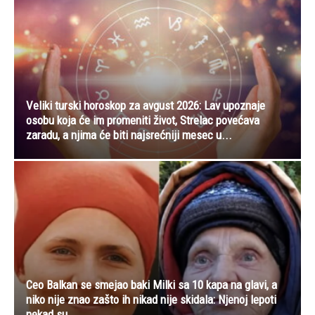
Veliki turski horoskop za avgust 2026: Lav upoznaje
osobu koja će im promeniti život, Strelac povećava
zaradu, a njima će biti najsrećniji mesec u...
Ceo Balkan se smejao baki Milki sa 10 kapa na glavi, a
niko nije znao zašto ih nikad nije skidala: Njenoj lepoti
nekad su...