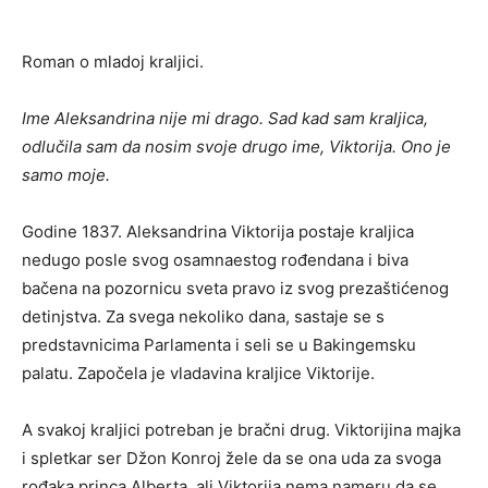
Roman o mladoj kraljici.
Ime Aleksandrina nije mi drago. Sad kad sam kraljica,
odlučila sam da nosim svoje drugo ime, Viktorija. Ono je
samo moje.
Godine 1837. Aleksandrina Viktorija postaje kraljica
nedugo posle svog osamnaestog rođendana i biva
bačena na pozornicu sveta pravo iz svog prezaštićenog
detinjstva. Za svega nekoliko dana, sastaje se s
predstavnicima Parlamenta i seli se u Bakingemsku
palatu. Započela je vladavina kraljice Viktorije.
A svakoj kraljici potreban je bračni drug. Viktorijina majka
i spletkar ser Džon Konroj žele da se ona uda za svoga
rođaka princa Alberta, ali Viktorija nema nameru da se