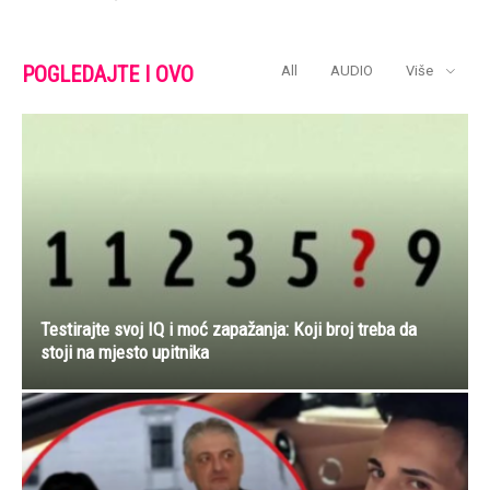
POGLEDAJTE I OVO
All
AUDIO
Više
Testirajte svoj IQ i moć zapažanja: Koji broj treba da
stoji na mjesto upitnika