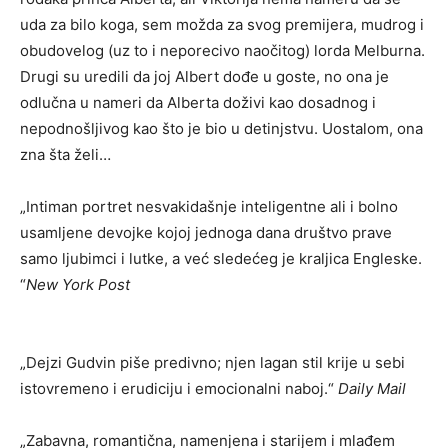
uda za bilo koga, sem možda za svog premijera, mudrog i
obudovelog (uz to i neporecivo naočitog) lorda Melburna.
Drugi su uredili da joj Albert dođe u goste, no ona je
odlučna u nameri da Alberta doživi kao dosadnog i
nepodnošljivog kao što je bio u detinjstvu. Uostalom, ona
zna šta želi…
„Intiman portret nesvakidašnje inteligentne ali i bolno
usamljene devojke kojoj jednoga dana društvo prave
samo ljubimci i lutke, a već sledećeg je kraljica Engleske.
“
New York Post
„Dejzi Gudvin piše predivno; njen lagan stil krije u sebi
istovremeno i erudiciju i emocionalni naboj.“
Daily Mail
„Zabavna, romantična, namenjena i starijem i mlađem