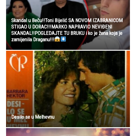
Skandal u Beču!!Toni Bijelić SA NOVOM IZABRANICOM
STIGAO U DORAC!!!MARKO NAPRAVIO NEVIĐENI
SKANDAL!!POGLEDAJTE TU BRUKU i ko je žena koja je
zamijenila Draganu!!!
Desilo se u Melhevnu