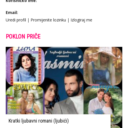
Korisničko Ime:
Email:
Uredi profil
|
Promijenite lozinku
|
Izlogiraj me
POKLON PRIČE
Kratki ljubavni romani (ljubići)