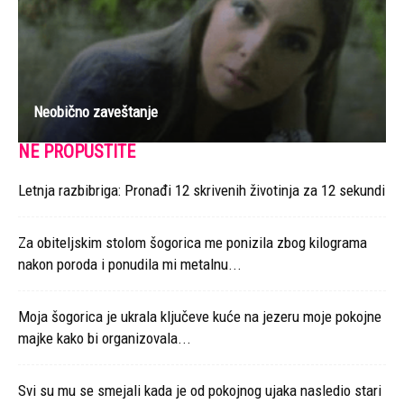
Neobično zaveštanje
NE PROPUSTITE
Letnja razbibriga: Pronađi 12 skrivenih životinja za 12 sekundi
Za obiteljskim stolom šogorica me ponizila zbog kilograma
nakon poroda i ponudila mi metalnu...
Moja šogorica je ukrala ključeve kuće na jezeru moje pokojne
majke kako bi organizovala...
Svi su mu se smejali kada je od pokojnog ujaka nasledio stari