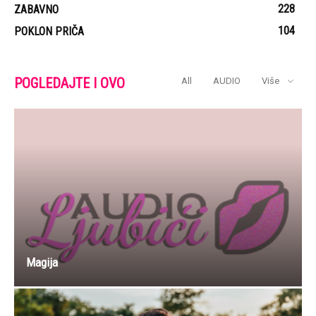
228
ZABAVNO
104
POKLON PRIČA
POGLEDAJTE I OVO
All
AUDIO
Više
Magija