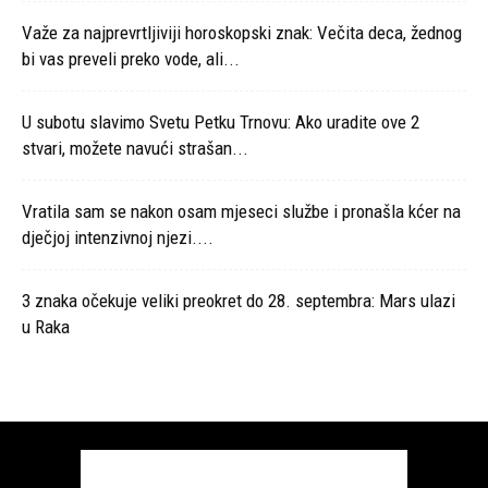
Važe za najprevrtljiviji horoskopski znak: Večita deca, žednog
bi vas preveli preko vode, ali...
U subotu slavimo Svetu Petku Trnovu: Ako uradite ove 2
stvari, možete navući strašan...
Vratila sam se nakon osam mjeseci službe i pronašla kćer na
dječjoj intenzivnoj njezi....
3 znaka očekuje veliki preokret do 28. septembra: Mars ulazi
u Raka