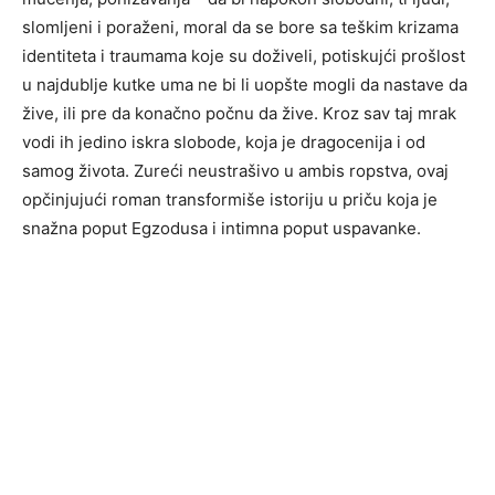
slomljeni i poraženi, moral da se bore sa teškim krizama
identiteta i traumama koje su doživeli, potiskujći prošlost
u najdublje kutke uma ne bi li uopšte mogli da nastave da
žive, ili pre da konačno počnu da žive. Kroz sav taj mrak
vodi ih jedino iskra slobode, koja je dragocenija i od
samog života. Zureći neustrašivo u ambis ropstva, ovaj
opčinjujući roman transformiše istoriju u priču koja je
snažna poput Egzodusa i intimna poput uspavanke.