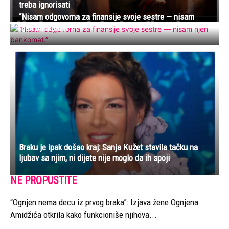
treba ignorisati
“Nisam odgovorna za finansije svoje sestre — nisam
njen bankomat.”
Braku je ipak došao kraj: Sanja Kužet stavila tačku na
ljubav sa njim, ni dijete nije moglo da ih spoji
NE PROPUSTITE
“Ognjen nema decu iz prvog braka”: Izjava žene Ognjena
Amidžića otkrila kako funkcioniše njihova...