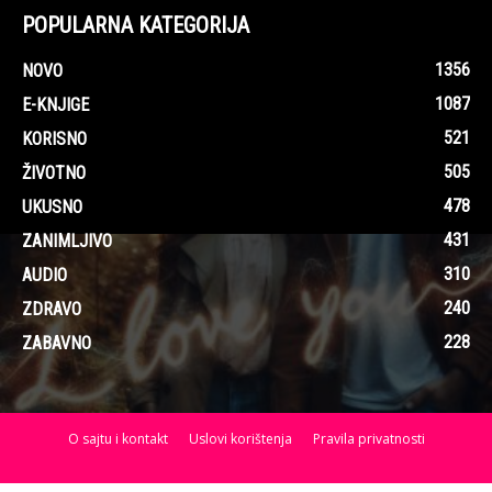
POPULARNA KATEGORIJA
1356
NOVO
1087
E-KNJIGE
521
KORISNO
505
ŽIVOTNO
478
UKUSNO
431
ZANIMLJIVO
310
AUDIO
240
ZDRAVO
228
ZABAVNO
O sajtu i kontakt
Uslovi korištenja
Pravila privatnosti