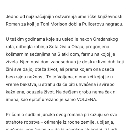
Jedno od najznačajnijih ostvarenja američke književnosti.
Roman za koji je Toni Morison dobila Pulicerovu nagradu.
U teškim godinama koje su usledile nakon Građanskog
rata, odbegla robinja Seta živi u Ohaju, progonjena
košmarnim sećanjima na Slatki dom, farmu na kojoj je
živela. Njen novi dom zaposednuo je destruktivni duh koji
čini sve da joj oteža život, ali prema kojem ona oseća
beskrajnu nežnost. To je Voljena, njena kći kojoj je u
vreme bekstva, u strahu da će biti uhvaćena i svirepo
kažnjena, oduzela život. Na dečjem grobu nema čak ni
imena, kao epitaf urezano je samo VOLJENA.
Pričom o sudbini junaka ovog romana prikazuju se sve
strahote ropstva – otimanje iz rodne zemlje, ubijanja,
mučenja, ponižavanja – da bi napokon slobodni, ti ljudi,