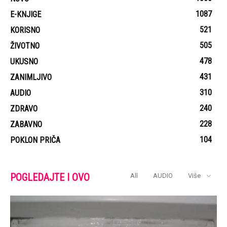
1087
E-KNJIGE
521
KORISNO
505
ŽIVOTNO
478
UKUSNO
431
ZANIMLJIVO
310
AUDIO
240
ZDRAVO
228
ZABAVNO
104
POKLON PRIČA
POGLEDAJTE I OVO
All
AUDIO
Više