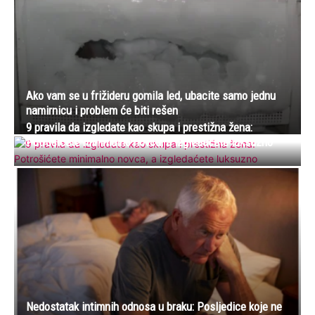
Ako vam se u frižideru gomila led, ubacite samo jednu
namirnicu i problem će biti rešen
9 pravila da izgledate kao skupa i prestižna žena:
Potrošićete minimalno novca, a izgledaćete luksuzno
Nedostatak intimnih odnosa u braku: Posljedice koje ne