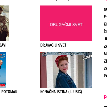
N
E
K
Ž
U
DRUGAČIJI SVET
BAVI
Z
A
Z
Z
P
V POTOMAK
KONAČNA ISTINA (LJUBIĆ)
P