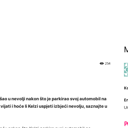
M
254
K
šao u nevolji nakon što je parkirao svoj automobil na
E
jati i hoće li Kelzi uspjeti izbjeći nevolju, saznajte u
Ur
P