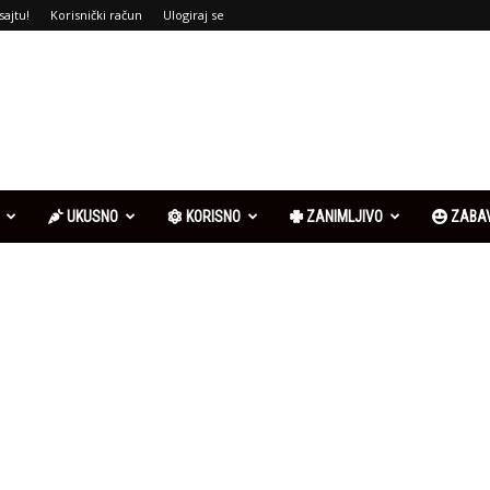
sajtu!
Korisnički račun
Ulogiraj se
UKUSNO
KORISNO
ZANIMLJIVO
ZABA