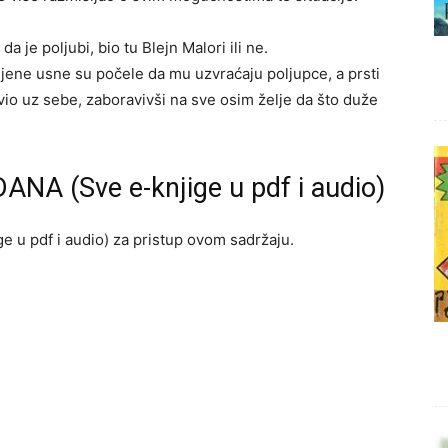
a je poljubi, bio tu Blejn Malori ili ne.
Njene usne su počele da mu uzvraćaju poljupce, a prsti
ivio uz sebe, zaboravivši na sve osim želje da što duže
ANA (Sve e-knjige u pdf i audio)
e u pdf i audio) za pristup ovom sadržaju.