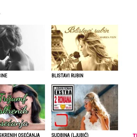
INE
BLISTAVI RUBIN
ISKRENIH OSEĆANJA
SUDBINA (LJUBIĆ)
T