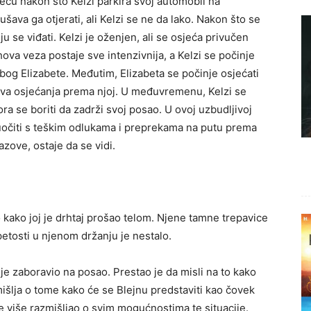
usreću nakon što Kelzi parkira svoj automobil na
šava ga otjerati, ali Kelzi se ne da lako. Nakon što se
ju se viđati. Kelzi je oženjen, ali se osjeća privučen
hova veza postaje sve intenzivnija, a Kelzi se počinje
 zbog Elizabete. Međutim, Elizabeta se počinje osjećati
jeva osjećanja prema njoj. U međuvremenu, Kelzi se
a se boriti da zadrži svoj posao. U ovoj uzbudljivoj
 suočiti s teškim odlukama i preprekama na putu prema
zazove, ostaje da se vidi.
o kako joj je drhtaj prošao telom. Njene tamne trepavice
petosti u njenom držanju je nestalo.
e zaboravio na posao. Prestao je da misli na to kako
zmišlja o tome kako će se Blejnu predstaviti kao čovek
je više razmišljao o svim mogućnostima te situacije.