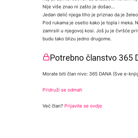
Nije više znao ni zašto je došao…
Jedan delić njega tiho je priznao da je želeo d
Pod rukama je osetio kako je topla i meka. 
zamrsili u njegovoj kosi. Još ju je čvršće pr
budu tako blizu jedno drugome.
Potrebno članstvo 365 D
Morate biti član nivo: 365 DANA (Sve e-knjig
Pridruži se odmah
Već član?
Prijavite se ovdje