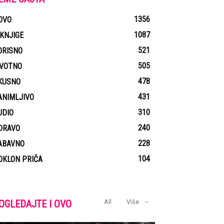
1356
OVO
1087
-KNJIGE
521
ORISNO
505
IVOTNO
478
KUSNO
431
ANIMLJIVO
310
UDIO
240
DRAVO
228
ABAVNO
104
OKLON PRIČA
OGLEDAJTE I OVO
All
Više