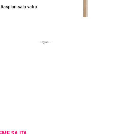
Rasplamsala vatra
- Oglas -
EME SAJTA