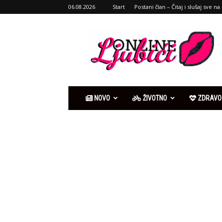
06.08.2026
Start
Postani član – Čitaj i slušaj sve na 
Ljubići
online
NOVO
ŽIVOTNO
ZDRAVO