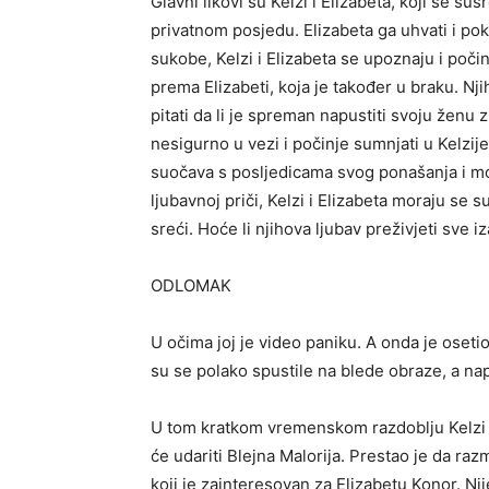
Glavni likovi su Kelzi i Elizabeta, koji se s
privatnom posjedu. Elizabeta ga uhvati i poku
sukobe, Kelzi i Elizabeta se upoznaju i počin
prema Elizabeti, koja je također u braku. Nji
pitati da li je spreman napustiti svoju ženu
nesigurno u vezi i počinje sumnjati u Kelzi
suočava s posljedicama svog ponašanja i mor
ljubavnoj priči, Kelzi i Elizabeta moraju se
sreći. Hoće li njihova ljubav preživjeti sve i
ODLOMAK
U očima joj je video paniku. A onda je oseti
su se polako spustile na blede obraze, a na
U tom kratkom vremenskom razdoblju Kelzi j
će udariti Blejna Malorija. Prestao je da ra
koji je zainteresovan za Elizabetu Konor. Ni