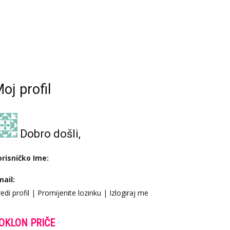
oj profil
Dobro došli,
orisničko Ime:
mail:
edi profil
|
Promijenite lozinku
|
Izlogiraj me
OKLON PRIČE