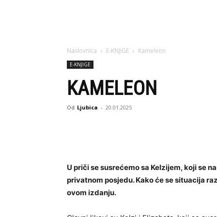
Naslovnica
E-KNJIGE
Kameleon
E-KNJIGE
KAMELEON
Od
Ljubica
-
20.01.2025
U priči se susrećemo sa Kelzijem, koji se na
privatnom posjedu. Kako će se situacija razvi
ovom izdanju.