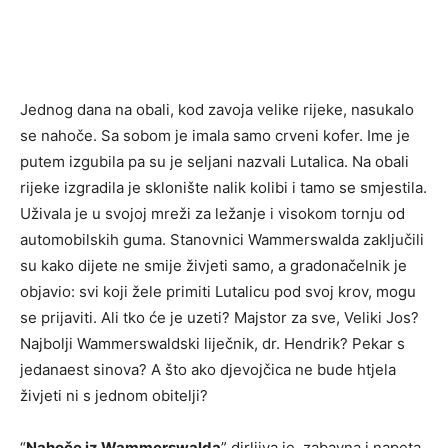
Jednog dana na obali, kod zavoja velike rijeke, nasukalo
se nahoče. Sa sobom je imala samo crveni kofer. Ime je
putem izgubila pa su je seljani nazvali Lutalica. Na obali
rijeke izgradila je sklonište nalik kolibi i tamo se smjestila.
Uživala je u svojoj mreži za ležanje i visokom tornju od
automobilskih guma. Stanovnici Wammerswalda zaključili
su kako dijete ne smije živjeti samo, a gradonačelnik je
objavio: svi koji žele primiti Lutalicu pod svoj krov, mogu
se prijaviti. Ali tko će je uzeti? Majstor za sve, Veliki Jos?
Najbolji Wammerswaldski liječnik, dr. Hendrik? Pekar s
jedanaest sinova? A što ako djevojčica ne bude htjela
živjeti ni s jednom obitelji?
“
Nahoče iz Wammerswalda
” dirljiva je, zabavna i napeta