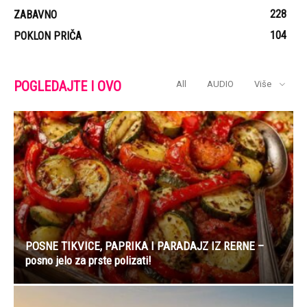
228
ZABAVNO
104
POKLON PRIČA
POGLEDAJTE I OVO
All
AUDIO
Više
POSNE TIKVICE, PAPRIKA I PARADAJZ IZ RERNE –
posno jelo za prste polizati!