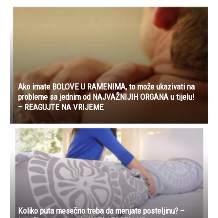
Ako imate BOLOVE U RAMENIMA, to može ukazivati ​na
probleme sa jednim od NAJVAŽNIJIH ORGANA u tijelu!
– REAGUJTE NA VRIJEME
Koliko puta mesečno treba da menjate posteljinu? –