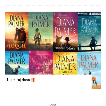
U smiraj dana
- Oglas -