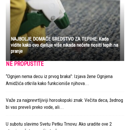
NAJBOLJE DOMAĆE SREDSTVO ZA TEPIHE: Kada
vidite kako ovo djeluje više nikada nećete nositi tepih na
pranje
NE PROPUSTITE
“Ognjen nema decu iz prvog braka”: Izjava žene Ognjena
Amidžića otkrila kako funkcioniše njihova...
Važe za najprevrtljiviji horoskopski znak: Večita deca, žednog
bi vas preveli preko vode, ali...
U subotu slavimo Svetu Petku Trnovu: Ako uradite ove 2