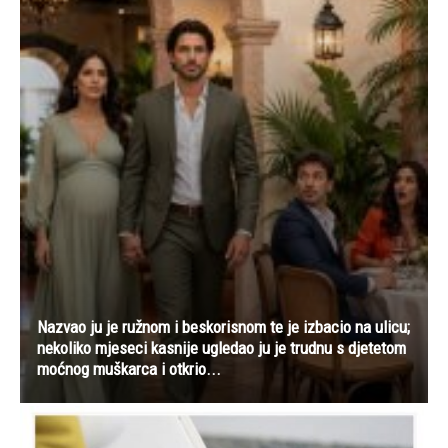
Nazvao ju je ružnom i beskorisnom te je izbacio na ulicu;
nekoliko mjeseci kasnije ugledao ju je trudnu s djetetom
moćnog muškarca i otkrio...