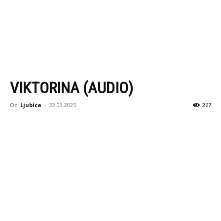
VIKTORINA (AUDIO)
Od
Ljubica
-
22.03.2025
267