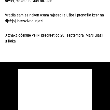
stvari, možete navući strašan...
Vratila sam se nakon osam mjeseci službe i pronašla kćer na
dječjoj intenzivnoj njezi....
3 znaka očekuje veliki preokret do 28. septembra: Mars ulazi
u Raka