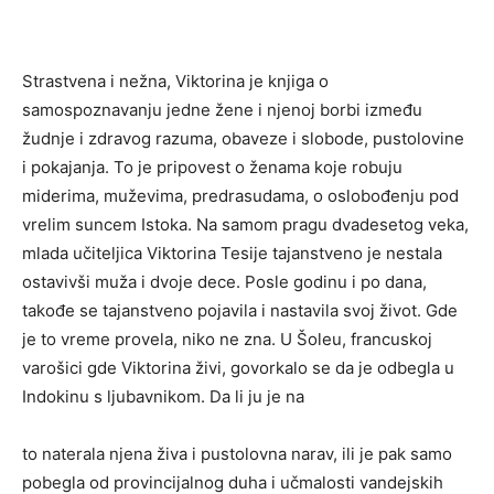
Strastvena i nežna, Viktorina je knjiga o
samospoznavanju jedne žene i njenoj borbi između
žudnje i zdravog razuma, obaveze i slobode, pustolovine
i pokajanja. To je pripovest o ženama koje robuju
miderima, muževima, predrasudama, o oslobođenju pod
vrelim suncem Istoka. Na samom pragu dvadesetog veka,
mlada učiteljica Viktorina Tesije tajanstveno je nestala
ostavivši muža i dvoje dece. Posle godinu i po dana,
takođe se tajanstveno pojavila i nastavila svoj život. Gde
je to vreme provela, niko ne zna. U Šoleu, francuskoj
varošici gde Viktorina živi, govorkalo se da je odbegla u
Indokinu s ljubavnikom. Da li ju je na
to naterala njena živa i pustolovna narav, ili je pak samo
pobegla od provincijalnog duha i učmalosti vandejskih