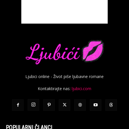
Ljubici online - Život piše ljubavne romane
Kontaktirajte nas:
ljubici.com
POPULARNI ČLANCI