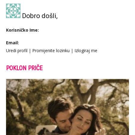
Dobro došli,
Korisničko Ime:
Email:
Uredi profil
|
Promijenite lozinku
|
Izlogiraj me
POKLON PRIČE