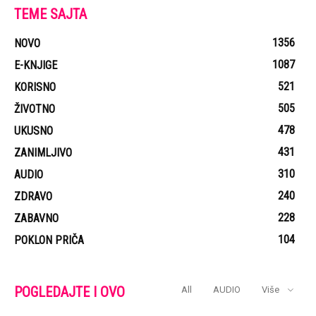
TEME SAJTA
1356
NOVO
1087
E-KNJIGE
521
KORISNO
505
ŽIVOTNO
478
UKUSNO
431
ZANIMLJIVO
310
AUDIO
240
ZDRAVO
228
ZABAVNO
104
POKLON PRIČA
POGLEDAJTE I OVO
All
AUDIO
Više