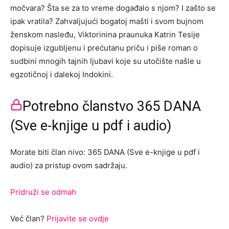
močvara? Šta se za to vreme događalo s njom? I zašto se
ipak vratila? Zahvaljujući bogatoj mašti i svom bujnom
ženskom nasleđu, Viktorinina praunuka Katrin Tesije
dopisuje izgubljenu i prećutanu priču i piše roman o
sudbini mnogih tajnih ljubavi koje su utočište našle u
egzotičnoj i dalekoj Indokini.
Potrebno članstvo 365 DANA
(Sve e-knjige u pdf i audio)
Morate biti član nivo: 365 DANA (Sve e-knjige u pdf i
audio) za pristup ovom sadržaju.
Pridruži se odmah
Već član?
Prijavite se ovdje