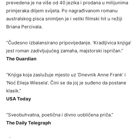
prevedena je na više od 40 jezika i prodana u milijunima
primjeraka diljem svijeta. Po nagrađivanom romanu
australskog pisca snimljen je i veliki filmski hit u režiji
Briana Percivala.
“Čudesno izbalansirano pripovijedanje. ‘Kradljivica knjiga’
jest roman zadivljujućeg zamaha, majstorski ispričan.”
The Guardian
“Knjiga koja zaslužuje mjesto uz ‘Dnevnik Anne Frank’ i
‘Noć Elieja Wiesela’. Čini se da joj je suđeno da postane
klasik.”
USA Today
“Sveobuhvatna, poetična i divno uobličena priča.”
The Daily Telegraph