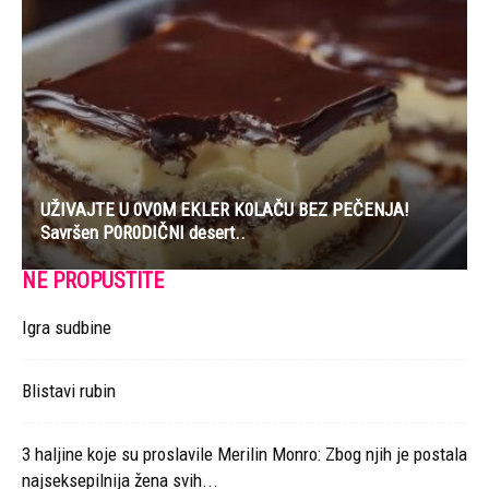
UŽIVAJTE U 0V0M EKLER K0LAČU BEZ PEČENJA!
Savršen P0R0DIČNI desert..
NE PROPUSTITE
Igra sudbine
Blistavi rubin
3 haljine koje su proslavile Merilin Monro: Zbog njih je postala
najseksepilnija žena svih...