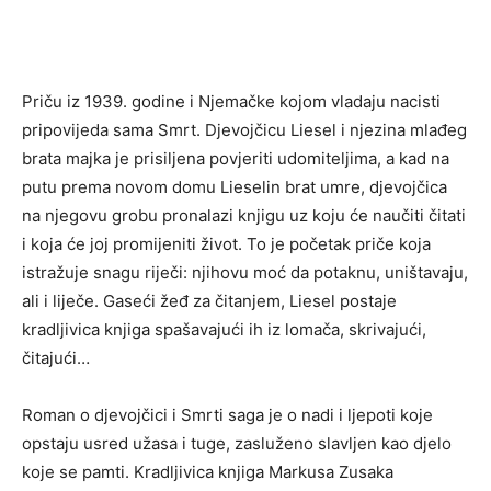
Priču iz 1939. godine i Njemačke kojom vladaju nacisti
pripovijeda sama Smrt. Djevojčicu Liesel i njezina mlađeg
brata majka je prisiljena povjeriti udomiteljima, a kad na
putu prema novom domu Lieselin brat umre, djevojčica
na njegovu grobu pronalazi knjigu uz koju će naučiti čitati
i koja će joj promijeniti život. To je početak priče koja
istražuje snagu riječi: njihovu moć da potaknu, uništavaju,
ali i liječe. Gaseći žeđ za čitanjem, Liesel postaje
kradljivica knjiga spašavajući ih iz lomača, skrivajući,
čitajući…
Roman o djevojčici i Smrti saga je o nadi i ljepoti koje
opstaju usred užasa i tuge, zasluženo slavljen kao djelo
koje se pamti. Kradljivica knjiga Markusa Zusaka